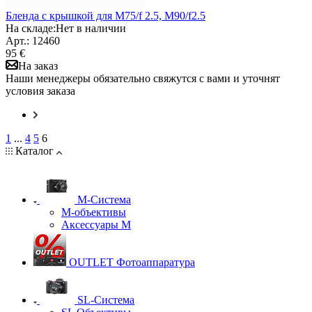
Бленда с крышкой для M75/f 2.5, M90/f2.5
На складе:
Нет в наличии
Арт.: 12460
95 €
На заказ
Наши менеджеры обязательно свяжутся с вами и уточнят
условия заказа
1
...
4
5
6
Каталог
M-Система
М-объективы
Аксессуары М
OUTLET Фотоаппаратура
SL-Система