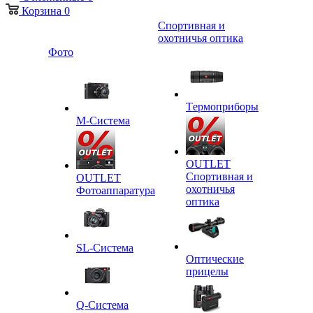
Корзина
0
Спортивная и
охотничья оптика
Фото
Tермоприборы
M-Система
OUTLET
Спортивная и
OUTLET
охотничья
Фотоаппаратура
оптика
SL-Система
Оптические
прицелы
Q-Cистема