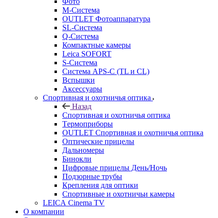
Фото
M-Система
OUTLET Фотоаппаратура
SL-Система
Q-Cистема
Компактные камеры
Leica SOFORT
S-Система
Система APS-C (TL и CL)
Вспышки
Аксессуары
Спортивная и охотничья оптика
Назад
Спортивная и охотничья оптика
Tермоприборы
OUTLET Спортивная и охотничья оптика
Оптические прицелы
Дальномеры
Бинокли
Цифровые прицелы День/Ночь
Подзорные трубы
Крепления для оптики
Спортивные и охотничьи камеры
LEICA Cinema TV
О компании