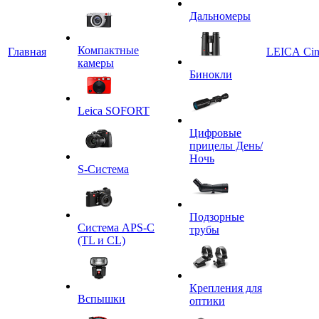
Дальномеры
Компактные
Главная
LEICA Ci
камеры
Бинокли
Leica SOFORT
Цифровые
прицелы День/
Ночь
S-Система
Подзорные
Система APS-C
трубы
(TL и CL)
Крепления для
Вспышки
оптики