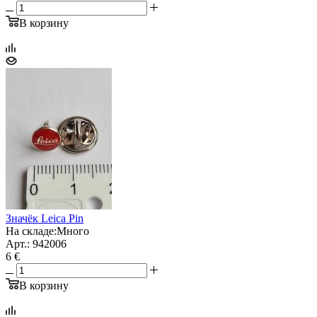
В корзину
Значёк Leica Pin
На складе:
Много
Арт.: 942006
6 €
В корзину