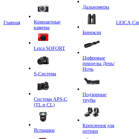
Дальномеры
Компактные
Главная
LEICA Ci
камеры
Бинокли
Leica SOFORT
Цифровые
прицелы День/
Ночь
S-Система
Подзорные
Система APS-C
трубы
(TL и CL)
Крепления для
Вспышки
оптики