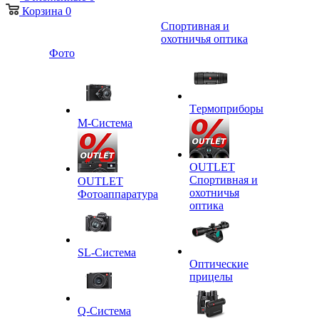
Корзина
0
Спортивная и
охотничья оптика
Фото
Tермоприборы
M-Система
OUTLET
Спортивная и
OUTLET
охотничья
Фотоаппаратура
оптика
SL-Система
Оптические
прицелы
Q-Cистема