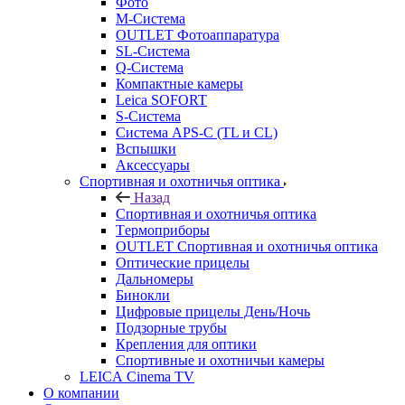
Фото
M-Система
OUTLET Фотоаппаратура
SL-Система
Q-Cистема
Компактные камеры
Leica SOFORT
S-Система
Система APS-C (TL и CL)
Вспышки
Аксессуары
Спортивная и охотничья оптика
Назад
Спортивная и охотничья оптика
Tермоприборы
OUTLET Спортивная и охотничья оптика
Оптические прицелы
Дальномеры
Бинокли
Цифровые прицелы День/Ночь
Подзорные трубы
Крепления для оптики
Спортивные и охотничьи камеры
LEICA Cinema TV
О компании