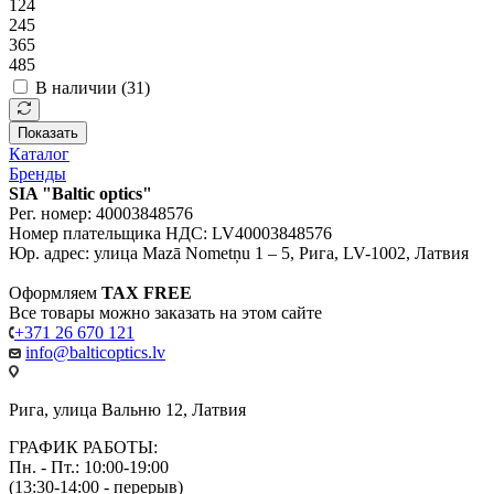
124
245
365
485
В наличии (
31
)
Показать
Каталог
Бренды
SIA "Baltic optics"
Рег. номер: 40003848576
Номер плательщика НДС: LV40003848576
Юр. адрес: улица Mazā Nometņu 1 – 5, Рига, LV-1002, Латвия
Оформляем
TAX FREE
Все товары можно заказать на этом сайте
+371 26 670 121
info@balticoptics.lv
Рига, улица Вальню 12, Латвия
ГРАФИК РАБОТЫ:
Пн. - Пт.: 10:00-19:00
(13:30-14:00 - перерыв)