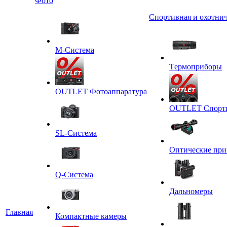
Фото
Спортивная и охотнич
M-Система
Tермоприборы
OUTLET Фотоаппаратура
OUTLET Спортив
SL-Система
Оптические пр
Q-Cистема
Дальномеры
Главная
Компактные камеры