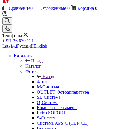
Сравнение
0
Отложенные
0
Корзина
0
Телефоны
+371 26 670 121
Latviski
Русский
English
Каталог
Назад
Каталог
Фото
Назад
Фото
M-Система
OUTLET Фотоаппаратура
SL-Система
Q-Cистема
Компактные камеры
Leica SOFORT
S-Система
Система APS-C (TL и CL)
Вспышки