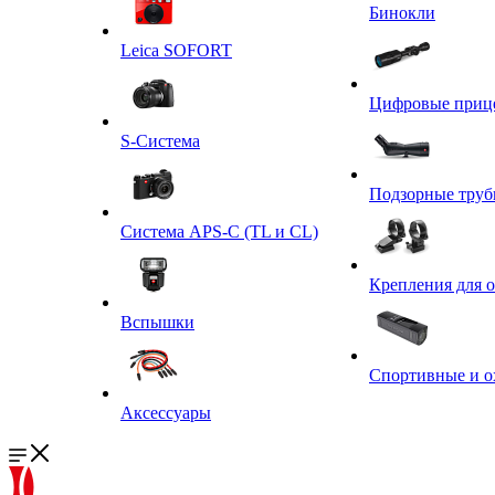
Бинокли
Leica SOFORT
Цифровые приц
S-Система
Подзорные тру
Система APS-C (TL и CL)
Крепления для 
Вспышки
Спортивные и о
Аксессуары