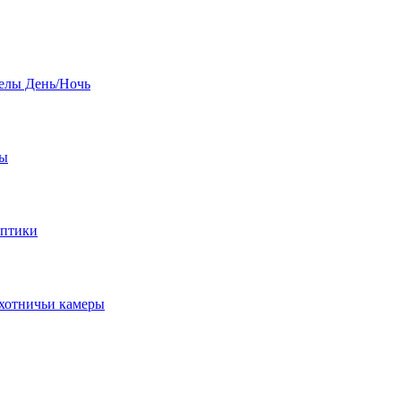
елы День/Ночь
бы
оптики
хотничьи камеры