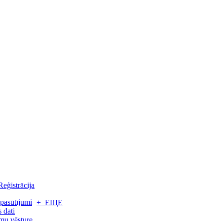
Reģistrācija
pasūtījumi
+ ЕЩЕ
 dati
mu vēsture