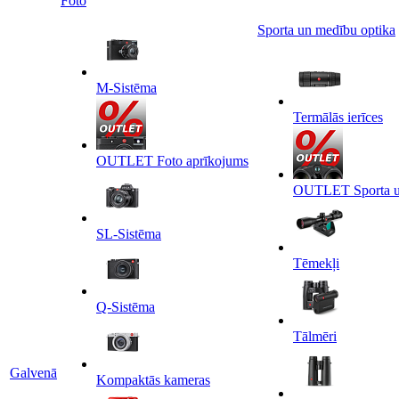
Foto
Sporta un medību optika
M-Sistēma
Termālās ierīces
OUTLET Foto aprīkojums
OUTLET Sporta un
SL-Sistēma
Tēmekļi
Q-Sistēma
Tālmēri
Galvenā
Kompaktās kameras