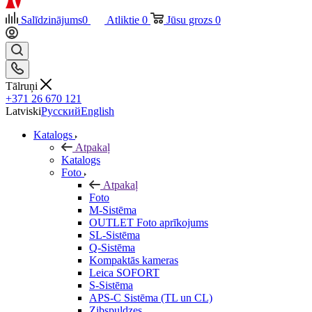
Salīdzinājums
0
Atliktie
0
Jūsu grozs
0
Tālruņi
+371 26 670 121
Latviski
Русский
English
Katalogs
Atpakaļ
Katalogs
Foto
Atpakaļ
Foto
M-Sistēma
OUTLET Foto aprīkojums
SL-Sistēma
Q-Sistēma
Kompaktās kameras
Leica SOFORT
S-Sistēma
APS-C Sistēma (TL un CL)
Zibspuldzes