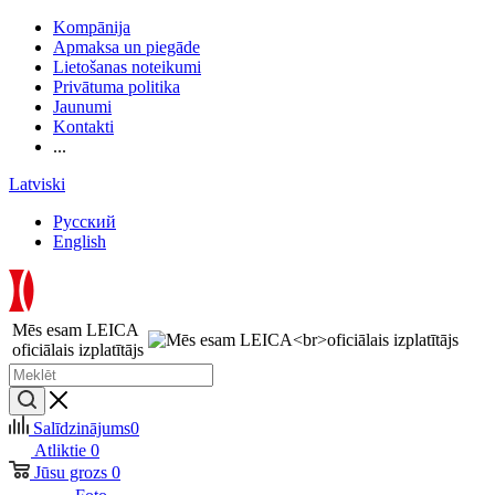
Kompānija
Apmaksa un piegāde
Lietošanas noteikumi
Privātuma politika
Jaunumi
Kontakti
...
Latviski
Русский
English
Mēs esam LEICA
oficiālais izplatītājs
Salīdzinājums
0
Atliktie
0
Jūsu grozs
0