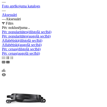
—
Foto aprīkojuma katalogs
—
Aksesuāri
—
Aksesuāri
Filtrs
Pēc noklusējuma
Pēc popularitātes(dilstošā secībā)
Pēc popularitātes(augošā secībā)
Alfabētiski(dilstošā secībā)
Alfabētiski(augošā secībā)
Pēc cenas(dilstošā secībā)
Pēc cenas(augošā secībā)