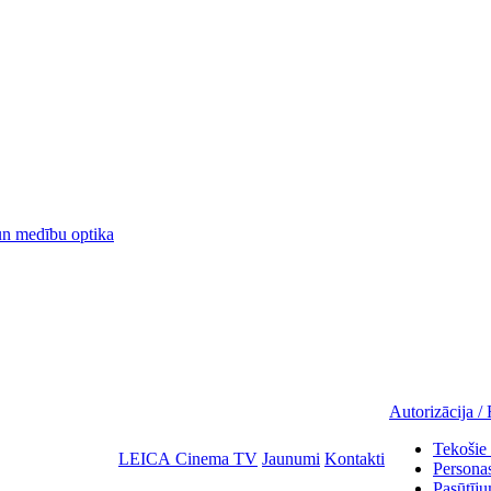
 medību optika
Autorizācija / 
Tekošie 
LEICA Cinema TV
Jaunumi
Kontakti
Personas
Pasūtīju