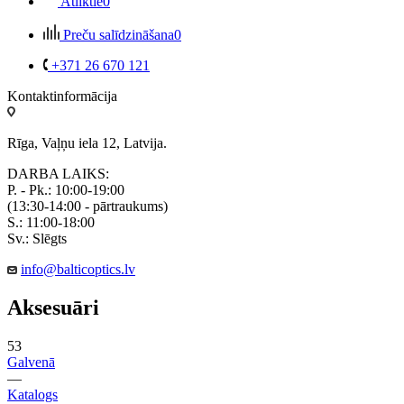
Atliktie
0
Preču salīdzināšana
0
+371 26 670 121
Kontaktinformācija
Rīga, Vaļņu iela 12, Latvija.
DARBA LAIKS:
P. - Pk.: 10:00-19:00
(13:30-14:00 - pārtraukums)
S.: 11:00-18:00
Sv.: Slēgts
info@balticoptics.lv
Aksesuāri
53
Galvenā
—
Katalogs