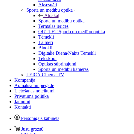
Aksesuāri
Sporta un medību optika
Atpakaļ
Sporta un medību optika
Termālās ierīces
OUTLET Sporta un medību optika
Tēmekļi
Tālmēri
Binokļi
Digitalie Diena/Nakts Temekļi
Teleskopi
Optikas stiprinajumi
Sporta un medību kameras
LEICA Cinema TV
Kompānija
Apmaksa un piegāde
Lietošanas noteikumi
Privātuma politika
Jaunumi
Kontakti
Personīgais kabinets
Jūsu grozs
0