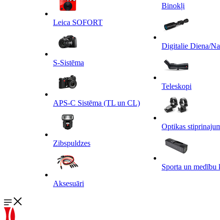
Binokļi
Leica SOFORT
Digitalie Diena/N
S-Sistēma
Teleskopi
APS-C Sistēma (TL un CL)
Optikas stiprinaju
Zibspuldzes
Sporta un medību 
Aksesuāri