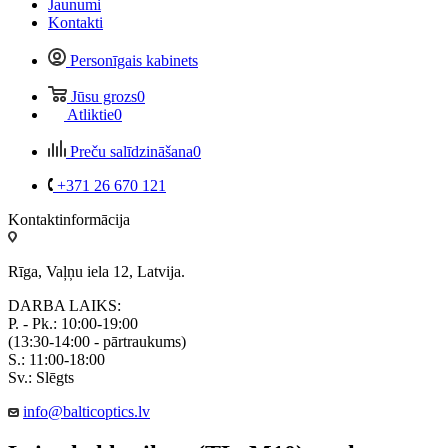
Jaunumi
Kontakti
Personīgais kabinets
Jūsu grozs
0
Atliktie
0
Preču salīdzināšana
0
+371 26 670 121
Kontaktinformācija
Rīga, Vaļņu iela 12, Latvija.
DARBA LAIKS:
P. - Pk.: 10:00-19:00
(13:30-14:00 - pārtraukums)
S.: 11:00-18:00
Sv.: Slēgts
info@balticoptics.lv