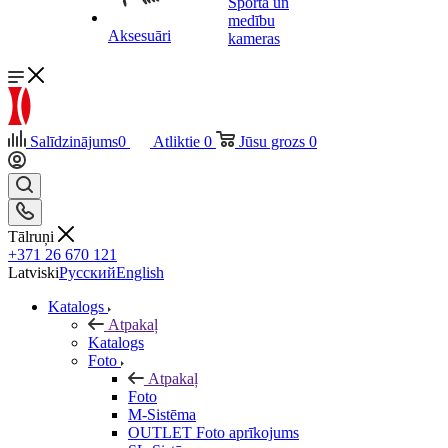
Sporta un
medību
Aksesuāri
kameras
Salīdzinājums
0
Atliktie
0
Jūsu grozs
0
Tālruņi
+371 26 670 121
Latviski
Русский
English
Katalogs
Atpakaļ
Katalogs
Foto
Atpakaļ
Foto
M-Sistēma
OUTLET Foto aprīkojums