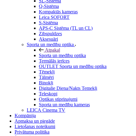
SL-Sistēma
Q-Sistēma
Kompaktās kameras
Leica SOFORT
S-Sistēma
APS-C Sistēma (TL un CL)
Zibspuldzes
Aksesuāri
Sporta un medību optika
Atpakaļ
Sporta un medību optika
Termālās ierīces
OUTLET Sporta un medību optika
Tēmekļi
Tālmēri
Binokļi
Digitalie Diena/Nakts Temekļi
Teleskopi
Optikas stiprinajumi
Sporta un medību kameras
LEICA Cinema TV
Kompānija
Apmaksa un piegāde
Lietošanas noteikumi
Privātuma politika