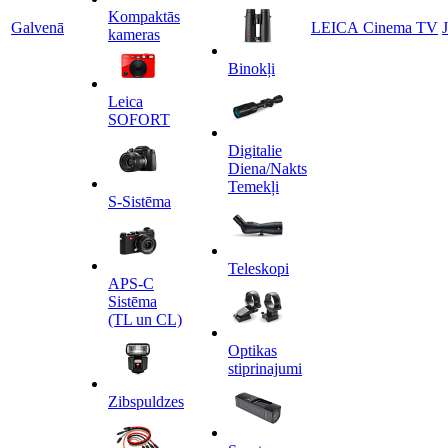
Kompaktās
Galvenā
LEICA Cinema TV
kameras
Binokļi
Leica
SOFORT
Digitalie
Diena/Nakts
Temekļi
S-Sistēma
Teleskopi
APS-C
Sistēma
(TL un CL)
Optikas
stiprinajumi
Zibspuldzes