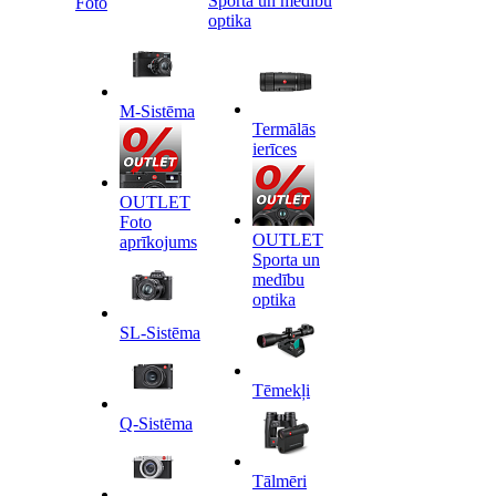
Sporta un medību
Foto
optika
M-Sistēma
Termālās
ierīces
OUTLET
Foto
OUTLET
aprīkojums
Sporta un
medību
optika
SL-Sistēma
Tēmekļi
Q-Sistēma
Tālmēri