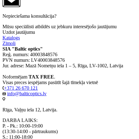
Nepieciešama konsultācija?
Mūsu speciālisti atbildēs uz jebkuru interesējošo jautājumu
Uzdot jautājumu
Katalogs
Zīmoli
SIA "Baltic optics"
Reģ. numurs: 40003848576
PVN numurs: LV40003848576
Jur. adrese: Mazā Nometņu iela 1 – 5, Rīga, LV-1002, Latvija
Noformējam
TAX FREE
.
Visas preces iespējams pasūtīt šajā tīmekļa vietnē
+371 26 670 121
info@balticoptics.lv
Rīga, Vaļņu iela 12, Latvija.
DARBA LAIKS:
P. - Pk.: 10:00-19:00
(13:30-14:00 - pārtraukums)
S.: 11:00-18:00