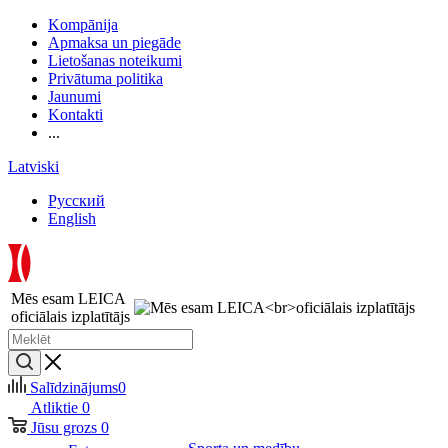
Kompānija
Apmaksa un piegāde
Lietošanas noteikumi
Privātuma politika
Jaunumi
Kontakti
...
Latviski
Русский
English
Mēs esam LEICA
oficiālais izplatītājs
Salīdzinājums
0
Atliktie
0
Jūsu grozs
0