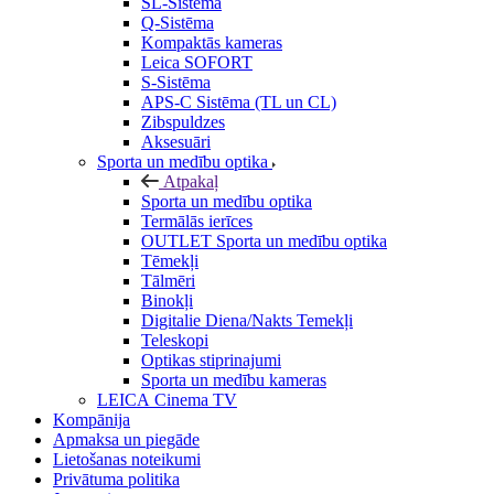
SL-Sistēma
Q-Sistēma
Kompaktās kameras
Leica SOFORT
S-Sistēma
APS-C Sistēma (TL un CL)
Zibspuldzes
Aksesuāri
Sporta un medību optika
Atpakaļ
Sporta un medību optika
Termālās ierīces
OUTLET Sporta un medību optika
Tēmekļi
Tālmēri
Binokļi
Digitalie Diena/Nakts Temekļi
Teleskopi
Optikas stiprinajumi
Sporta un medību kameras
LEICA Cinema TV
Kompānija
Apmaksa un piegāde
Lietošanas noteikumi
Privātuma politika