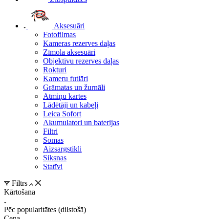
Aksesuāri
Fotofilmas
Kameras rezerves daļas
Zīmola aksesuāri
Objektīvu rezerves daļas
Rokturi
Kameru futlāri
Grāmatas un žurnāli
Atmiņu kartes
Lādētāji un kabeļi
Leica Sofort
Akumulatori un baterijas
Filtri
Somas
Aizsargstikli
Siksnas
Statīvi
Filtrs
Kārtošana
Pēc popularitātes (dilstošā)
Cena