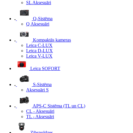
SL Aksesuāri
Q-Sistēma
Q Aksesuāri
Kompaktās kameras
Leica C-LUX
Leica D-LUX
Leica V-LUX
Leica SOFORT
S-Sistēma
Aksesuāri S
APS-C Sistēma (TL un CL)
CL - Aksesuāri
TL - Aksesuāri
Zibspuldzes