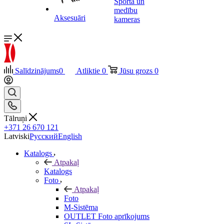
Sporta un
medību
Aksesuāri
kameras
Salīdzinājums
0
Atliktie
0
Jūsu grozs
0
Tālruņi
+371 26 670 121
Latviski
Русский
English
Katalogs
Atpakaļ
Katalogs
Foto
Atpakaļ
Foto
M-Sistēma
OUTLET Foto aprīkojums