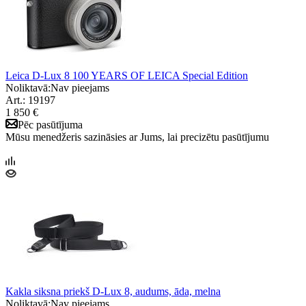
Leica D-Lux 8 100 YEARS OF LEICA Special Edition
Noliktavā:
Nav pieejams
Art.: 19197
1 850 €
Pēc pasūtījuma
Mūsu menedžeris sazināsies ar Jums, lai precizētu pasūtījumu
Kakla siksna priekš D-Lux 8, audums, āda, melna
Noliktavā:
Nav pieejams