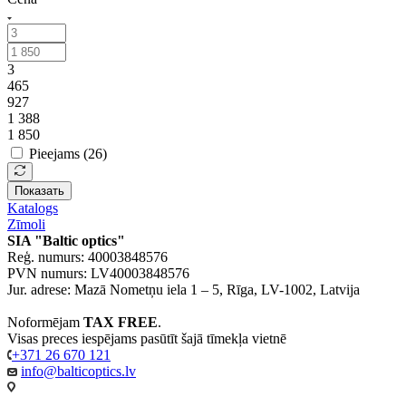
3
465
927
1 388
1 850
Pieejams (
26
)
Показать
Katalogs
Zīmoli
SIA "Baltic optics"
Reģ. numurs: 40003848576
PVN numurs: LV40003848576
Jur. adrese: Mazā Nometņu iela 1 – 5, Rīga, LV-1002, Latvija
Noformējam
TAX FREE
.
Visas preces iespējams pasūtīt šajā tīmekļa vietnē
+371 26 670 121
info@balticoptics.lv