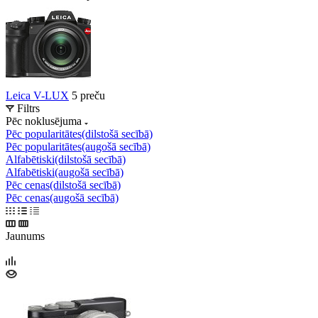
Leica V-LUX
5 preču
Filtrs
Pēc noklusējuma
Pēc popularitātes(dilstošā secībā)
Pēc popularitātes(augošā secībā)
Alfabētiski(dilstošā secībā)
Alfabētiski(augošā secībā)
Pēc cenas(dilstošā secībā)
Pēc cenas(augošā secībā)
Jaunums