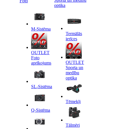
Sporta un medību
Foto
optika
M-Sistēma
Termālās
ierīces
OUTLET
Foto
OUTLET
aprīkojums
Sporta un
medību
optika
SL-Sistēma
Tēmekļi
Q-Sistēma
Tālmēri