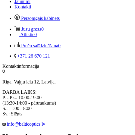
Jaunumi
Kontakti
Personīgais kabinets
Jūsu grozs
0
Atliktie
0
Preču salīdzināšana
0
+371 26 670 121
Kontaktinformācija
Rīga, Vaļņu iela 12, Latvija.
DARBA LAIKS:
P. - Pk.: 10:00-19:00
(13:30-14:00 - pārtraukums)
S.: 11:00-18:00
Sv.: Slēgts
info@balticoptics.lv