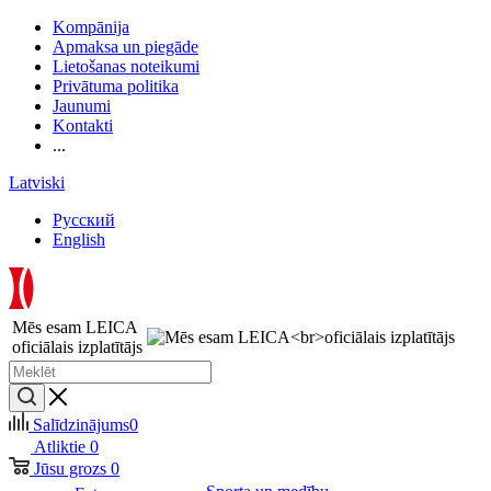
Kompānija
Apmaksa un piegāde
Lietošanas noteikumi
Privātuma politika
Jaunumi
Kontakti
...
Latviski
Русский
English
Mēs esam LEICA
oficiālais izplatītājs
Salīdzinājums
0
Atliktie
0
Jūsu grozs
0