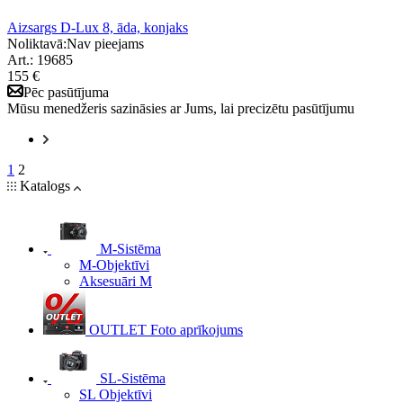
Aizsargs D-Lux 8, āda, konjaks
Noliktavā:
Nav pieejams
Art.: 19685
155 €
Pēc pasūtījuma
Mūsu menedžeris sazināsies ar Jums, lai precizētu pasūtījumu
1
2
Katalogs
M-Sistēma
M-Objektīvi
Aksesuāri M
OUTLET Foto aprīkojums
SL-Sistēma
SL Objektīvi