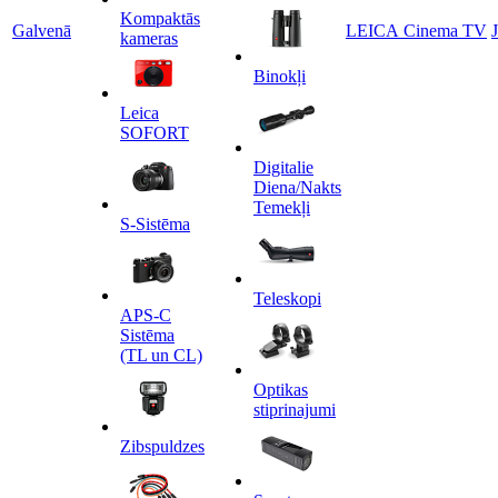
Kompaktās
Galvenā
LEICA Cinema TV
kameras
Binokļi
Leica
SOFORT
Digitalie
Diena/Nakts
Temekļi
S-Sistēma
Teleskopi
APS-C
Sistēma
(TL un CL)
Optikas
stiprinajumi
Zibspuldzes