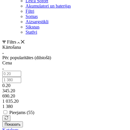
Leica Sofort
Akumulatori un baterijas
Filtri
Somas
Aizsargstikli
Siksnas
Statīvi
Filtrs
Kārtošana
Pēc popularitātes (dilstošā)
Cena
0.20
345.20
690.20
1 035.20
1 380
Pieejams (
55
)
Показать
Katalogs