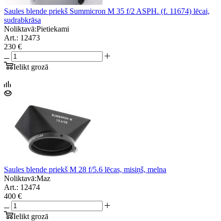
Saules blende priekš Summicron M 35 f/2 ASPH. (f. 11674) lēcai,
sudrabkrāsa
Noliktavā:
Pietiekami
Art.: 12473
230 €
Ielikt grozā
Saules blende priekš M 28 f/5.6 lēcas, misiņš, melna
Noliktavā:
Maz
Art.: 12474
400 €
Ielikt grozā