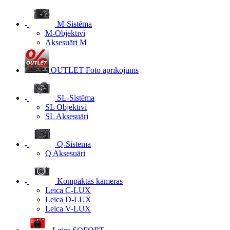
M-Sistēma
M-Objektīvi
Aksesuāri M
OUTLET Foto aprīkojums
SL-Sistēma
SL Objektīvi
SL Aksesuāri
Q-Sistēma
Q Aksesuāri
Kompaktās kameras
Leica C-LUX
Leica D-LUX
Leica V-LUX