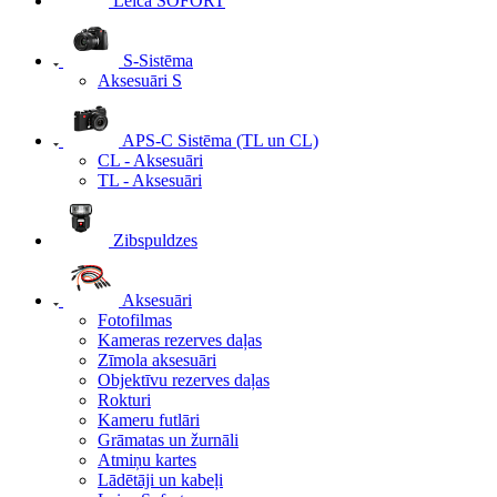
Leica SOFORT
S-Sistēma
Aksesuāri S
APS-C Sistēma (TL un CL)
CL - Aksesuāri
TL - Aksesuāri
Zibspuldzes
Aksesuāri
Fotofilmas
Kameras rezerves daļas
Zīmola aksesuāri
Objektīvu rezerves daļas
Rokturi
Kameru futlāri
Grāmatas un žurnāli
Atmiņu kartes
Lādētāji un kabeļi