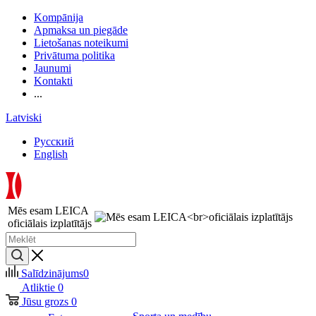
Kompānija
Apmaksa un piegāde
Lietošanas noteikumi
Privātuma politika
Jaunumi
Kontakti
...
Latviski
Русский
English
Mēs esam LEICA
oficiālais izplatītājs
Salīdzinājums
0
Atliktie
0
Jūsu grozs
0