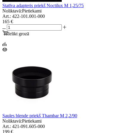
Statīva adapteris priekš Noctilux M 1,25/75
Noliktavā:
Pietiekami
Art.: 422-101.001-000
165 €
Ielikt grozā
Saules blende priekš Thambar M 2,2/90
Noliktavā:
Pietiekami
Art.: 421-091.605-000
199 €