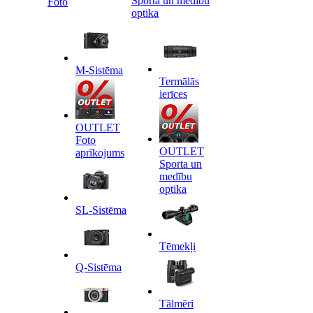
Sporta un medību
Foto
optika
M-Sistēma
Termālās
ierīces
OUTLET
Foto
OUTLET
aprīkojums
Sporta un
medību
optika
SL-Sistēma
Tēmekļi
Q-Sistēma
Tālmēri