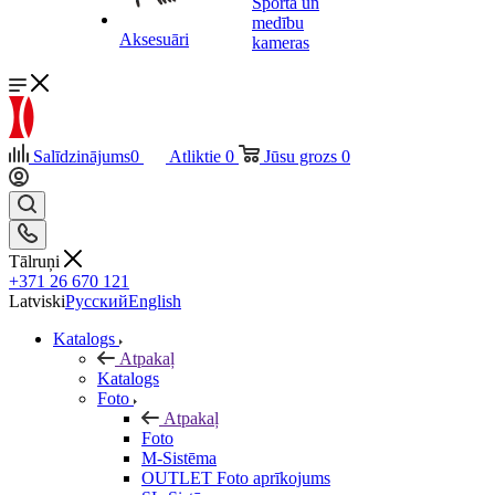
Sporta un
medību
Aksesuāri
kameras
Salīdzinājums
0
Atliktie
0
Jūsu grozs
0
Tālruņi
+371 26 670 121
Latviski
Русский
English
Katalogs
Atpakaļ
Katalogs
Foto
Atpakaļ
Foto
M-Sistēma
OUTLET Foto aprīkojums