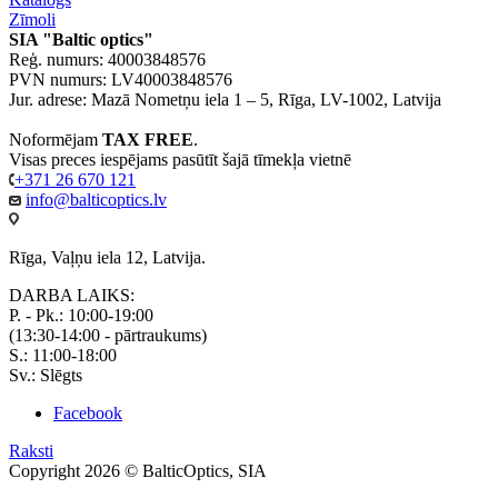
Zīmoli
SIA "Baltic optics"
Reģ. numurs: 40003848576
PVN numurs: LV40003848576
Jur. adrese: Mazā Nometņu iela 1 – 5, Rīga, LV-1002, Latvija
Noformējam
TAX FREE
.
Visas preces iespējams pasūtīt šajā tīmekļa vietnē
+371 26 670 121
info@balticoptics.lv
Rīga, Vaļņu iela 12, Latvija.
DARBA LAIKS:
P. - Pk.: 10:00-19:00
(13:30-14:00 - pārtraukums)
S.: 11:00-18:00
Sv.: Slēgts
Facebook
Raksti
Copyright 2026 © BalticOptics, SIA