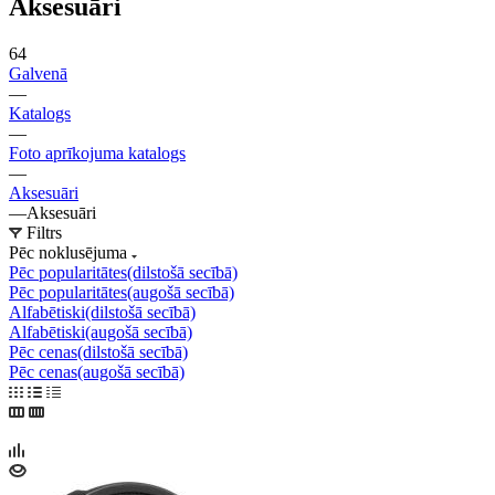
Aksesuāri
64
Galvenā
—
Katalogs
—
Foto aprīkojuma katalogs
—
Aksesuāri
—
Aksesuāri
Filtrs
Pēc noklusējuma
Pēc popularitātes(dilstošā secībā)
Pēc popularitātes(augošā secībā)
Alfabētiski(dilstošā secībā)
Alfabētiski(augošā secībā)
Pēc cenas(dilstošā secībā)
Pēc cenas(augošā secībā)