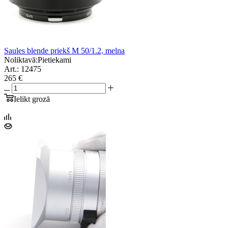
Saules blende priekš M 50/1.2, melna
Noliktavā:
Pietiekami
Art.: 12475
265 €
Ielikt grozā