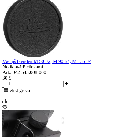
Vāciņš blendeii M 50 f/2, M 90 f/4, M 135 f/4
Noliktavā:
Pietiekami
Art.: 042-543.008-000
30 €
Ielikt grozā