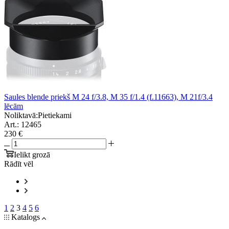
Saules blende priekš M 24 f/3.8, M 35 f/1.4 (f.11663), M 21f/3.4
lēcām
Noliktavā:
Pietiekami
Art.: 12465
230 €
Ielikt grozā
Rādīt vēl
1
2
3
4
5
6
Katalogs