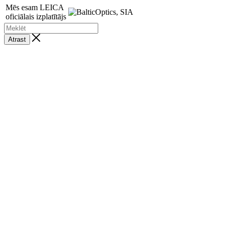
Mēs esam LEICA
oficiālais izplatītājs
Atrast