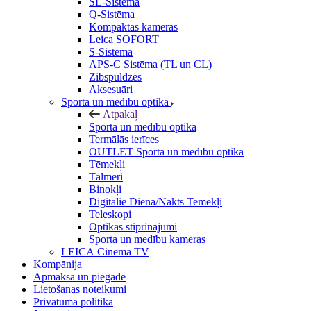
SL-Sistēma
Q-Sistēma
Kompaktās kameras
Leica SOFORT
S-Sistēma
APS-C Sistēma (TL un CL)
Zibspuldzes
Aksesuāri
Sporta un medību optika
Atpakaļ
Sporta un medību optika
Termālās ierīces
OUTLET Sporta un medību optika
Tēmekļi
Tālmēri
Binokļi
Digitalie Diena/Nakts Temekļi
Teleskopi
Optikas stiprinajumi
Sporta un medību kameras
LEICA Cinema TV
Kompānija
Apmaksa un piegāde
Lietošanas noteikumi
Privātuma politika