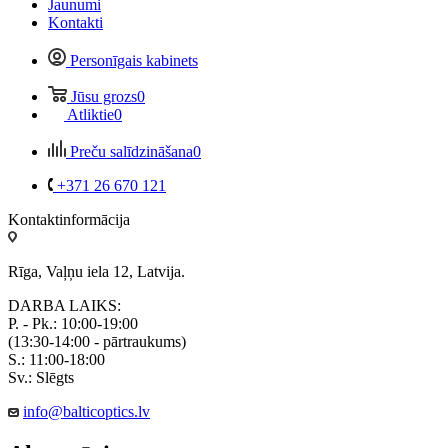
Jaunumi
Kontakti
Personīgais kabinets
Jūsu grozs
0
Atliktie
0
Preču salīdzināšana
0
+371 26 670 121
Kontaktinformācija
Rīga, Vaļņu iela 12, Latvija.
DARBA LAIKS:
P. - Pk.: 10:00-19:00
(13:30-14:00 - pārtraukums)
S.: 11:00-18:00
Sv.: Slēgts
info@balticoptics.lv