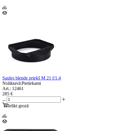
Saules blende priekš M 21 f/1.4
Noliktavā:
Pietiekami
Art.: 12461
285 €
Ielikt grozā