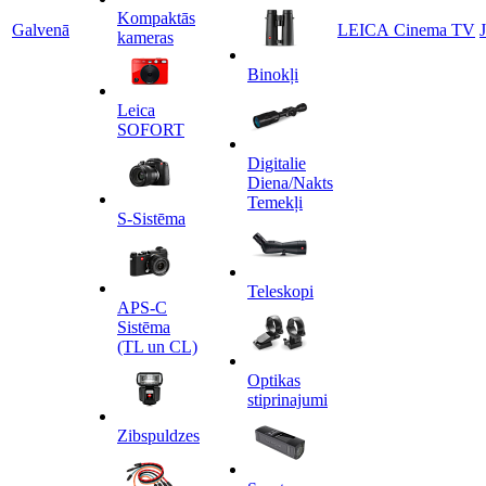
Kompaktās
Galvenā
LEICA Cinema TV
kameras
Binokļi
Leica
SOFORT
Digitalie
Diena/Nakts
Temekļi
S-Sistēma
Teleskopi
APS-C
Sistēma
(TL un CL)
Optikas
stiprinajumi
Zibspuldzes