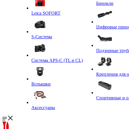
Бинокли
Leica SOFORT
Цифровые приц
S-Система
Подзорные тру
Система APS-C (TL и CL)
Крепления для 
Вспышки
Спортивные и о
Аксессуары