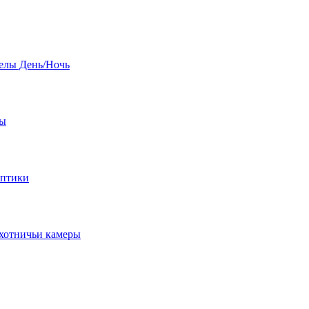
елы День/Ночь
бы
оптики
хотничьи камеры