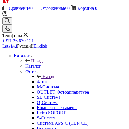
Сравнение
0
Отложенные
0
Корзина
0
Телефоны
+371 26 670 121
Latviski
Русский
English
Каталог
Назад
Каталог
Фото
Назад
Фото
M-Система
OUTLET Фотоаппаратура
SL-Система
Q-Cистема
Компактные камеры
Leica SOFORT
S-Система
Система APS-C (TL и CL)
Вспышки