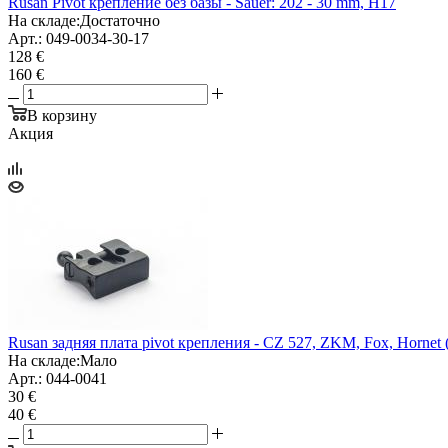
Rusan Pivot крепление без базы - Sauer: 202 - 30 mm, H17
На складе:
Достаточно
Арт.: 049-0034-30-17
128 €
160 €
В корзину
Акция
Rusan задняя плата pivot крепления - CZ 527, ZKM, Fox, Hornet 
На складе:
Мало
Арт.: 044-0041
30 €
40 €