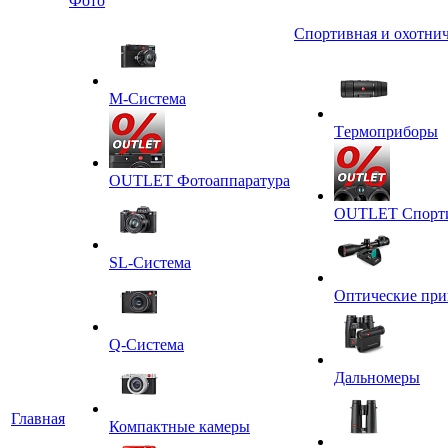
Фото
Спортивная и охотнич
M-Система
Tермоприборы
OUTLET Фотоаппаратура
OUTLET Спортив
SL-Система
Оптические пр
Q-Cистема
Дальномеры
Главная
Компактные камеры