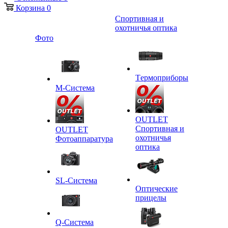
Корзина
0
Спортивная и
охотничья оптика
Фото
Tермоприборы
M-Система
OUTLET
Спортивная и
OUTLET
охотничья
Фотоаппаратура
оптика
SL-Система
Оптические
прицелы
Q-Cистема