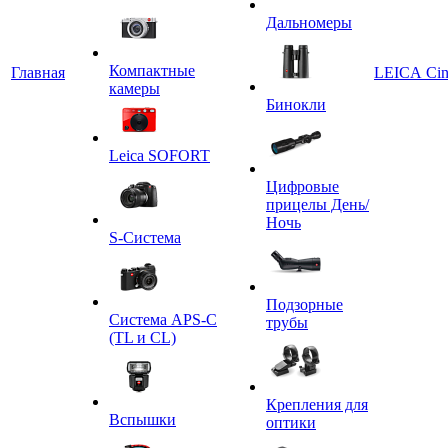
Дальномеры
Компактные
Главная
LEICA Ci
камеры
Бинокли
Leica SOFORT
Цифровые
прицелы День/
Ночь
S-Система
Подзорные
Система APS-C
трубы
(TL и CL)
Крепления для
Вспышки
оптики