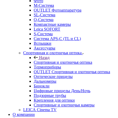
Фото
M-Система
OUTLET Фотоаппаратура
SL-Система
Q-Cистема
Компактные камеры
Leica SOFORT
S-Система
Система APS-C (TL и CL)
Вспышки
Аксессуары
Спортивная и охотничья оптика
Назад
Спортивная и охотничья оптика
Tермоприборы
OUTLET Спортивная и охотничья оптика
Оптические прицелы
Дальномеры
Бинокли
Цифровые прицелы День/Ночь
Подзорные трубы
Крепления для оптики
Спортивные и охотничьи камеры
LEICA Cinema TV
О компании