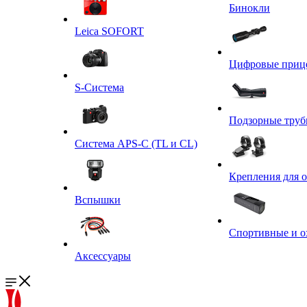
Бинокли
Leica SOFORT
Цифровые приц
S-Система
Подзорные тру
Система APS-C (TL и CL)
Крепления для 
Вспышки
Спортивные и о
Аксессуары