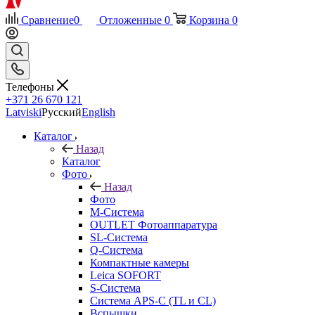
Сравнение
0
Отложенные
0
Корзина
0
Телефоны
+371 26 670 121
Latviski
Русский
English
Каталог
Назад
Каталог
Фото
Назад
Фото
M-Система
OUTLET Фотоаппаратура
SL-Система
Q-Cистема
Компактные камеры
Leica SOFORT
S-Система
Система APS-C (TL и CL)
Вспышки