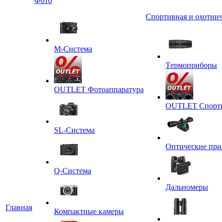
Фото
Спортивная и охотнич
M-Система
Tермоприборы
OUTLET Фотоаппаратура
OUTLET Спортив
SL-Система
Оптические пр
Q-Cистема
Дальномеры
Главная
Компактные камеры