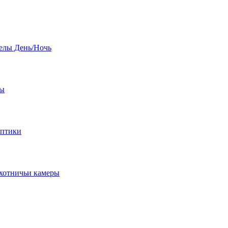
елы День/Ночь
бы
оптики
хотничьи камеры