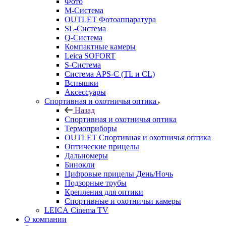
Фото
M-Система
OUTLET Фотоаппаратура
SL-Система
Q-Cистема
Компактные камеры
Leica SOFORT
S-Система
Система APS-C (TL и CL)
Вспышки
Аксессуары
Спортивная и охотничья оптика
Назад
Спортивная и охотничья оптика
Tермоприборы
OUTLET Спортивная и охотничья оптика
Оптические прицелы
Дальномеры
Бинокли
Цифровые прицелы День/Ночь
Подзорные трубы
Крепления для оптики
Спортивные и охотничьи камеры
LEICA Cinema TV
О компании