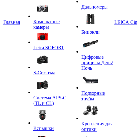
Дальномеры
Компактные
Главная
LEICA Ci
камеры
Бинокли
Leica SOFORT
Цифровые
прицелы День/
Ночь
S-Система
Подзорные
Система APS-C
трубы
(TL и CL)
Крепления для
Вспышки
оптики