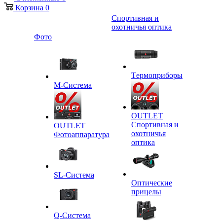
Корзина
0
Спортивная и
охотничья оптика
Фото
Tермоприборы
M-Система
OUTLET
Спортивная и
OUTLET
охотничья
Фотоаппаратура
оптика
SL-Система
Оптические
прицелы
Q-Cистема