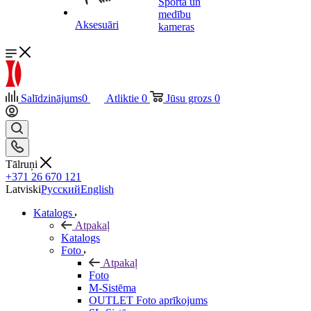
Sporta un
medību
Aksesuāri
kameras
Salīdzinājums
0
Atliktie
0
Jūsu grozs
0
Tālruņi
+371 26 670 121
Latviski
Русский
English
Katalogs
Atpakaļ
Katalogs
Foto
Atpakaļ
Foto
M-Sistēma
OUTLET Foto aprīkojums