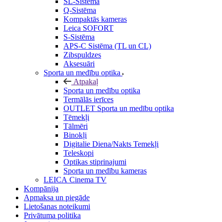
SL-Sistēma
Q-Sistēma
Kompaktās kameras
Leica SOFORT
S-Sistēma
APS-C Sistēma (TL un CL)
Zibspuldzes
Aksesuāri
Sporta un medību optika
Atpakaļ
Sporta un medību optika
Termālās ierīces
OUTLET Sporta un medību optika
Tēmekļi
Tālmēri
Binokļi
Digitalie Diena/Nakts Temekļi
Teleskopi
Optikas stiprinajumi
Sporta un medību kameras
LEICA Cinema TV
Kompānija
Apmaksa un piegāde
Lietošanas noteikumi
Privātuma politika