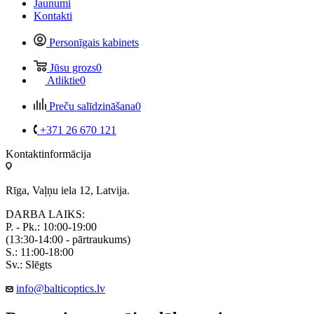
Jaunumi
Kontakti
Personīgais kabinets
Jūsu grozs
0
Atliktie
0
Preču salīdzināšana
0
+371 26 670 121
Kontaktinformācija
Rīga, Vaļņu iela 12, Latvija.
DARBA LAIKS:
P. - Pk.: 10:00-19:00
(13:30-14:00 - pārtraukums)
S.: 11:00-18:00
Sv.: Slēgts
info@balticoptics.lv