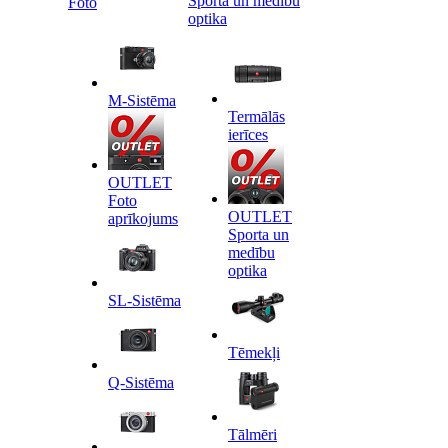
Sporta un medību
Foto
optika
M-Sistēma
Termālās
ierīces
OUTLET
Foto
OUTLET
aprīkojums
Sporta un
medību
optika
SL-Sistēma
Tēmekļi
Q-Sistēma
Tālmēri