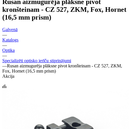
Rusan aizmugurēja plāksne pivot
kronšteinam - CZ 527, ZKM, Fox, Hornet
(16,5 mm prism)
Galvenā
—
Katalogs
—
Optika
—
Specializēti optisko ierīču stiprinājumi
—
Rusan aizmugurēja plāksne pivot kronšteinam - CZ 527, ZKM,
Fox, Hornet (16,5 mm prism)
Akcija