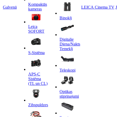
Kompaktās
Galvenā
LEICA Cinema TV
kameras
Binokļi
Leica
SOFORT
Digitalie
Diena/Nakts
Temekļi
S-Sistēma
Teleskopi
APS-C
Sistēma
(TL un CL)
Optikas
stiprinajumi
Zibspuldzes