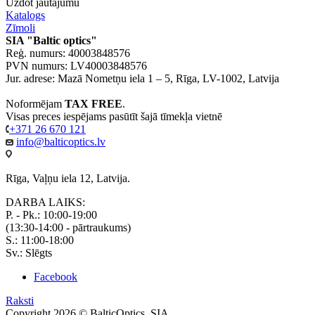
Uzdot jautājumu
Katalogs
Zīmoli
SIA "Baltic optics"
Reģ. numurs: 40003848576
PVN numurs: LV40003848576
Jur. adrese: Mazā Nometņu iela 1 – 5, Rīga, LV-1002, Latvija
Noformējam
TAX FREE
.
Visas preces iespējams pasūtīt šajā tīmekļa vietnē
+371 26 670 121
info@balticoptics.lv
Rīga, Vaļņu iela 12, Latvija.
DARBA LAIKS:
P. - Pk.: 10:00-19:00
(13:30-14:00 - pārtraukums)
S.: 11:00-18:00
Sv.: Slēgts
Facebook
Raksti
Copyright 2026 © BalticOptics, SIA