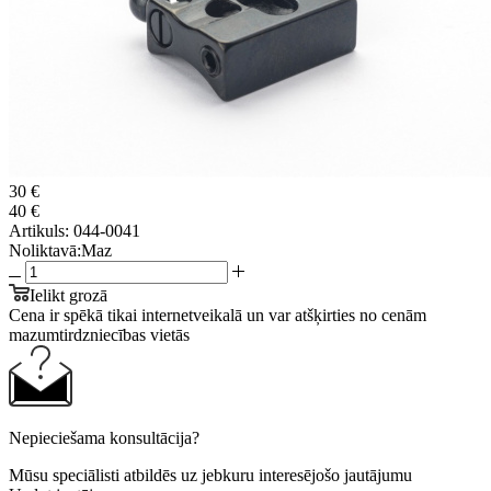
30 €
40 €
Artikuls:
044-0041
Noliktavā:
Maz
Ielikt grozā
Cena ir spēkā tikai internetveikalā un var atšķirties no cenām
mazumtirdzniecības vietās
Nepieciešama konsultācija?
Mūsu speciālisti atbildēs uz jebkuru interesējošo jautājumu