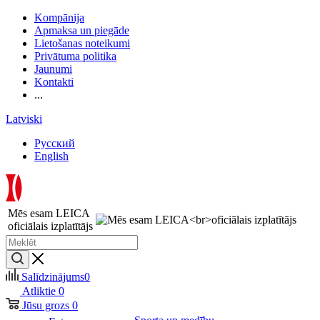
Kompānija
Apmaksa un piegāde
Lietošanas noteikumi
Privātuma politika
Jaunumi
Kontakti
...
Latviski
Русский
English
Mēs esam LEICA
oficiālais izplatītājs
Salīdzinājums
0
Atliktie
0
Jūsu grozs
0