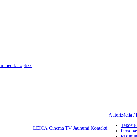
 medību optika
Autorizācija / 
Tekošie 
LEICA Cinema TV
Jaunumi
Kontakti
Personas
Pasūtīju