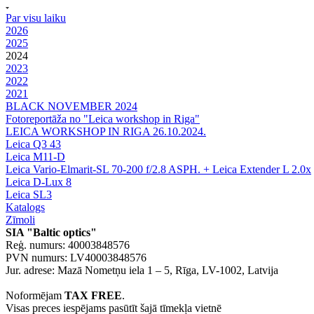
Par visu laiku
2026
2025
2024
2023
2022
2021
BLACK NOVEMBER 2024
Fotoreportāža no "Leica workshop in Riga"
LEICA WORKSHOP IN RIGA 26.10.2024.
Leica Q3 43
Leica M11-D
Leica Vario-Elmarit-SL 70-200 f/2.8 ASPH. + Leica Extender L 2.0x
Leica D-Lux 8
Leica SL3
Katalogs
Zīmoli
SIA "Baltic optics"
Reģ. numurs: 40003848576
PVN numurs: LV40003848576
Jur. adrese: Mazā Nometņu iela 1 – 5, Rīga, LV-1002, Latvija
Noformējam
TAX FREE
.
Visas preces iespējams pasūtīt šajā tīmekļa vietnē