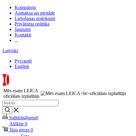
Kompānija
Apmaksa un piegāde
Lietošanas noteikumi
Privātuma politika
Jaunumi
Kontakti
...
Latviski
Русский
English
Mēs esam LEICA
oficiālais izplatītājs
Salīdzinājums
0
Atliktie
0
Jūsu grozs
0