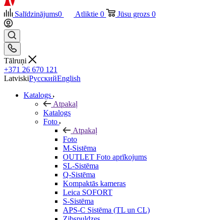
Salīdzinājums
0
Atliktie
0
Jūsu grozs
0
Tālruņi
+371 26 670 121
Latviski
Русский
English
Katalogs
Atpakaļ
Katalogs
Foto
Atpakaļ
Foto
M-Sistēma
OUTLET Foto aprīkojums
SL-Sistēma
Q-Sistēma
Kompaktās kameras
Leica SOFORT
S-Sistēma
APS-C Sistēma (TL un CL)
Zibspuldzes