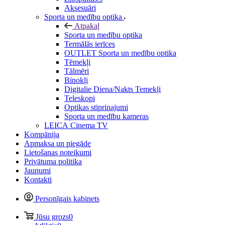
Aksesuāri
Sporta un medību optika
Atpakaļ
Sporta un medību optika
Termālās ierīces
OUTLET Sporta un medību optika
Tēmekļi
Tālmēri
Binokļi
Digitalie Diena/Nakts Temekļi
Teleskopi
Optikas stiprinajumi
Sporta un medību kameras
LEICA Cinema TV
Kompānija
Apmaksa un piegāde
Lietošanas noteikumi
Privātuma politika
Jaunumi
Kontakti
Personīgais kabinets
Jūsu grozs
0