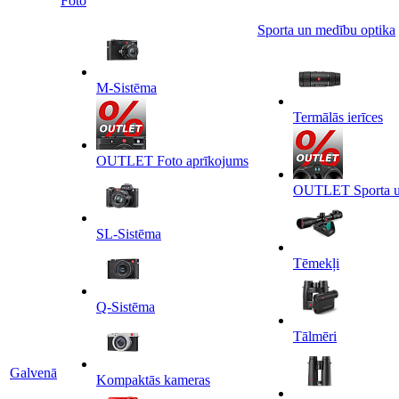
Foto
Sporta un medību optika
M-Sistēma
Termālās ierīces
OUTLET Foto aprīkojums
OUTLET Sporta un
SL-Sistēma
Tēmekļi
Q-Sistēma
Tālmēri
Galvenā
Kompaktās kameras