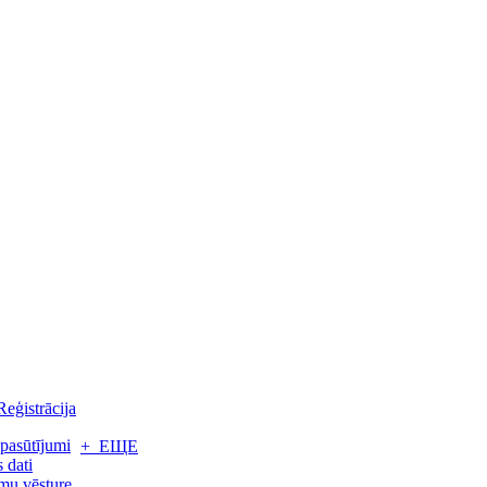
Reģistrācija
pasūtījumi
+ ЕЩЕ
 dati
mu vēsture