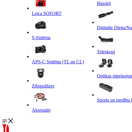
Binokļi
Leica SOFORT
Digitalie Diena/N
S-Sistēma
Teleskopi
APS-C Sistēma (TL un CL)
Optikas stiprinaju
Zibspuldzes
Sporta un medību 
Aksesuāri