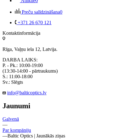
Atliktie
0
Preču salīdzināšana
0
+371 26 670 121
Kontaktinformācija
Rīga, Vaļņu iela 12, Latvija.
DARBA LAIKS:
P. - Pk.: 10:00-19:00
(13:30-14:00 - pārtraukums)
S.: 11:00-18:00
Sv.: Slēgts
info@balticoptics.lv
Jaunumi
Galvenā
—
Par kompāniju
—
Baltic Optics | Jaunākās ziņas