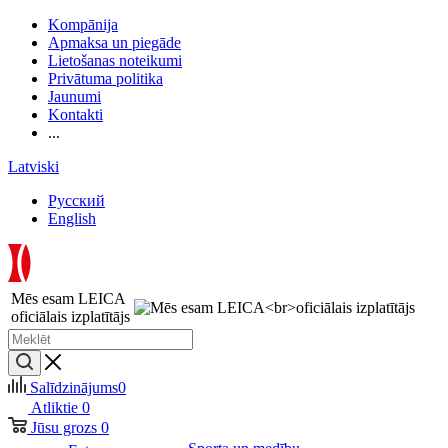
Kompānija
Apmaksa un piegāde
Lietošanas noteikumi
Privātuma politika
Jaunumi
Kontakti
...
Latviski
Русский
English
Mēs esam LEICA
oficiālais izplatītājs
Salīdzinājums
0
Atliktie
0
Jūsu grozs
0