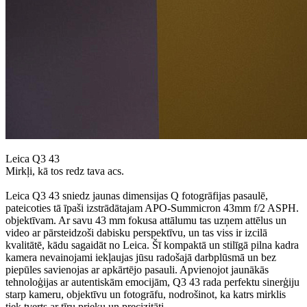
Leica Q3 43
Mirkļi, kā tos redz tava acs.
Leica Q3 43 sniedz jaunas dimensijas Q fotogrāfijas pasaulē,
pateicoties tā īpaši izstrādātajam APO-Summicron 43mm f/2 ASPH.
objektīvam. Ar savu 43 mm fokusa attālumu tas uzņem attēlus un
video ar pārsteidzoši dabisku perspektīvu, un tas viss ir izcilā
kvalitātē, kādu sagaidāt no Leica. Šī kompaktā un stilīgā pilna kadra
kamera nevainojami iekļaujas jūsu radošajā darbplūsmā un bez
piepūles savienojas ar apkārtējo pasauli. Apvienojot jaunākās
tehnoloģijas ar autentiskām emocijām, Q3 43 rada perfektu sinerģiju
starp kameru, objektīvu un fotogrāfu, nodrošinot, ka katrs mirklis
tiek tverts ar tīru prieku un precizitāti.