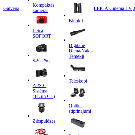
Kompaktās
Galvenā
LEICA Cinema TV
kameras
Binokļi
Leica
SOFORT
Digitalie
Diena/Nakts
Temekļi
S-Sistēma
Teleskopi
APS-C
Sistēma
(TL un CL)
Optikas
stiprinajumi
Zibspuldzes