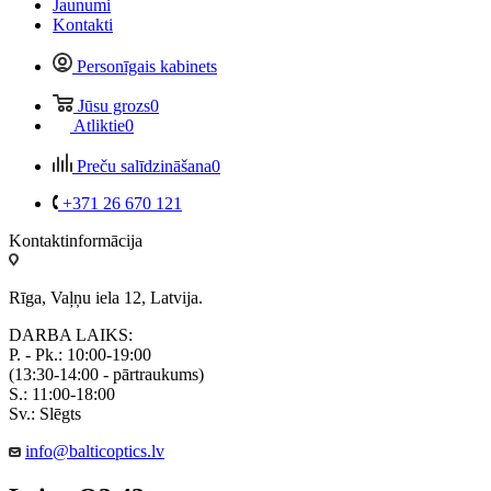
Jaunumi
Kontakti
Personīgais kabinets
Jūsu grozs
0
Atliktie
0
Preču salīdzināšana
0
+371 26 670 121
Kontaktinformācija
Rīga, Vaļņu iela 12, Latvija.
DARBA LAIKS:
P. - Pk.: 10:00-19:00
(13:30-14:00 - pārtraukums)
S.: 11:00-18:00
Sv.: Slēgts
info@balticoptics.lv