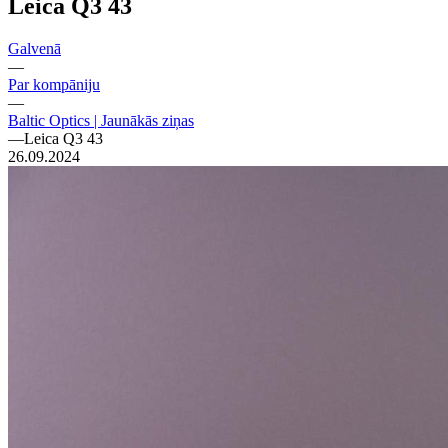
Leica Q3 43
Galvenā
—
Par kompāniju
—
Baltic Optics | Jaunākās ziņas
—
Leica Q3 43
26.09.2024