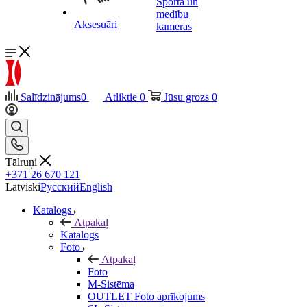
Sporta un
medību
Aksesuāri
kameras
Salīdzinājums
0
Atliktie
0
Jūsu grozs
0
Tālruņi
+371 26 670 121
Latviski
Русский
English
Katalogs
Atpakaļ
Katalogs
Foto
Atpakaļ
Foto
M-Sistēma
OUTLET Foto aprīkojums