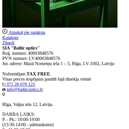
Atpakaļ pie saraksta
Katalogs
Zīmoli
SIA "Baltic optics"
Reģ. numurs: 40003848576
PVN numurs: LV40003848576
Jur. adrese: Mazā Nometņu iela 1 – 5, Rīga, LV-1002, Latvija
Noformējam
TAX FREE
.
Visas preces iespējams pasūtīt šajā tīmekļa vietnē
+371 26 670 121
info@balticoptics.lv
Rīga, Vaļņu iela 12, Latvija.
DARBA LAIKS:
P. - Pk.: 10:00-19:00
(13:30-14:00 - pārtraukums)