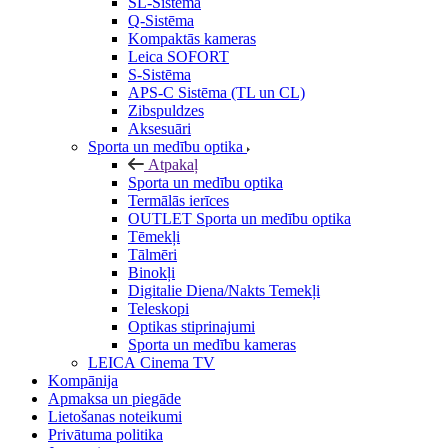
SL-Sistēma
Q-Sistēma
Kompaktās kameras
Leica SOFORT
S-Sistēma
APS-C Sistēma (TL un CL)
Zibspuldzes
Aksesuāri
Sporta un medību optika
Atpakaļ
Sporta un medību optika
Termālās ierīces
OUTLET Sporta un medību optika
Tēmekļi
Tālmēri
Binokļi
Digitalie Diena/Nakts Temekļi
Teleskopi
Optikas stiprinajumi
Sporta un medību kameras
LEICA Cinema TV
Kompānija
Apmaksa un piegāde
Lietošanas noteikumi
Privātuma politika