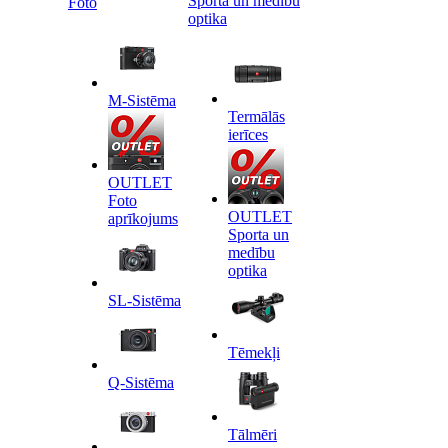
Sporta un medību
Foto
optika
M-Sistēma
Termālās
ierīces
OUTLET
Foto
OUTLET
aprīkojums
Sporta un
medību
optika
SL-Sistēma
Tēmekļi
Q-Sistēma
Tālmēri