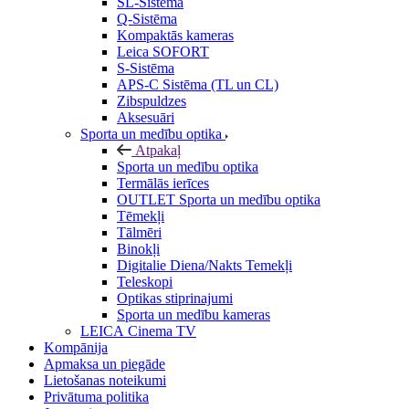
SL-Sistēma
Q-Sistēma
Kompaktās kameras
Leica SOFORT
S-Sistēma
APS-C Sistēma (TL un CL)
Zibspuldzes
Aksesuāri
Sporta un medību optika
Atpakaļ
Sporta un medību optika
Termālās ierīces
OUTLET Sporta un medību optika
Tēmekļi
Tālmēri
Binokļi
Digitalie Diena/Nakts Temekļi
Teleskopi
Optikas stiprinajumi
Sporta un medību kameras
LEICA Cinema TV
Kompānija
Apmaksa un piegāde
Lietošanas noteikumi
Privātuma politika