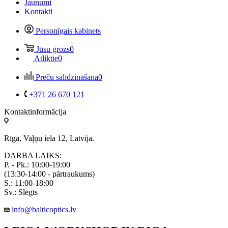
Jaunumi
Kontakti
Personīgais kabinets
Jūsu grozs
0
Atliktie
0
Preču salīdzināšana
0
+371 26 670 121
Kontaktinformācija
Rīga, Vaļņu iela 12, Latvija.
DARBA LAIKS:
P. - Pk.: 10:00-19:00
(13:30-14:00 - pārtraukums)
S.: 11:00-18:00
Sv.: Slēgts
info@balticoptics.lv