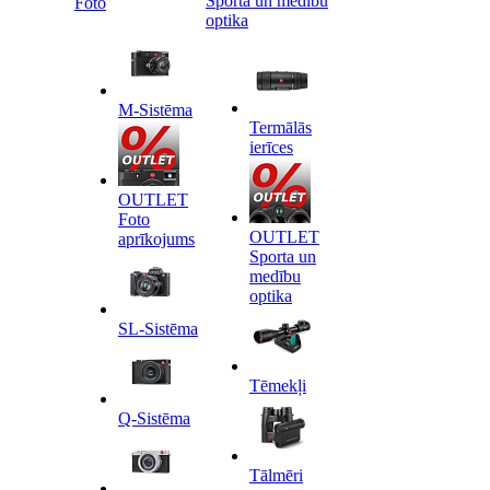
Sporta un medību
Foto
optika
M-Sistēma
Termālās
ierīces
OUTLET
Foto
OUTLET
aprīkojums
Sporta un
medību
optika
SL-Sistēma
Tēmekļi
Q-Sistēma
Tālmēri