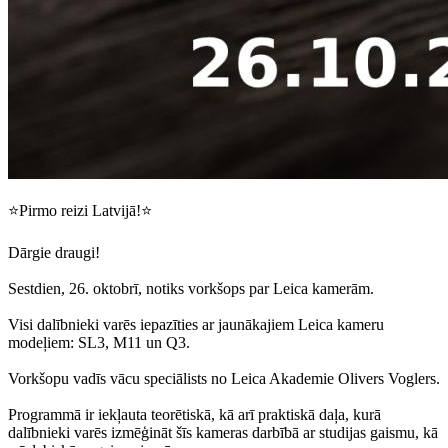
⭐️Pirmo reizi Latvijā!⭐️
Dārgie draugi!
Sestdien, 26. oktobrī, notiks vorkšops par Leica kamerām.
Visi dalībnieki varēs iepazīties ar jaunākajiem Leica kameru
modeļiem: SL3, M11 un Q3.
Vorkšopu vadīs vācu speciālists no Leica Akademie Olivers Voglers.
Programmā ir iekļauta teorētiskā, kā arī praktiskā daļa, kurā
dalībnieki varēs izmēģināt šīs kameras darbībā ar studijas gaismu, kā