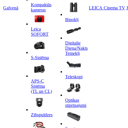
Kompaktās
Galvenā
LEICA Cinema TV
kameras
Binokļi
Leica
SOFORT
Digitalie
Diena/Nakts
Temekļi
S-Sistēma
Teleskopi
APS-C
Sistēma
(TL un CL)
Optikas
stiprinajumi
Zibspuldzes