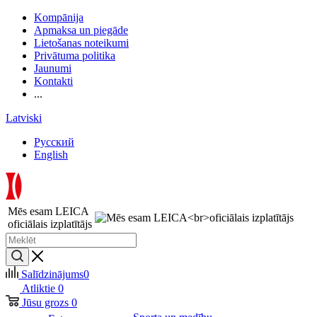
Kompānija
Apmaksa un piegāde
Lietošanas noteikumi
Privātuma politika
Jaunumi
Kontakti
...
Latviski
Русский
English
Mēs esam LEICA
oficiālais izplatītājs
Salīdzinājums
0
Atliktie
0
Jūsu grozs
0