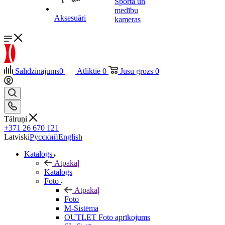
Sporta un
medību
Aksesuāri
kameras
Salīdzinājums
0
Atliktie
0
Jūsu grozs
0
Tālruņi
+371 26 670 121
Latviski
Русский
English
Katalogs
Atpakaļ
Katalogs
Foto
Atpakaļ
Foto
M-Sistēma
OUTLET Foto aprīkojums