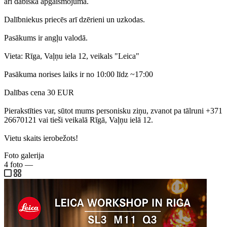
arī dabiskā apgaismojumā.
Dalībniekus priecēs arī dzērieni un uzkodas.
Pasākums ir angļu valodā.
Vieta: Rīga, Vaļņu iela 12, veikals "Leica"
Pasākuma norises laiks ir no 10:00 līdz ~17:00
Dalības cena 30 EUR
Pierakstīties var, sūtot mums personisku ziņu, zvanot pa tālruni +371
26670121 vai tieši veikalā Rīgā, Vaļņu ielā 12.
Vietu skaits ierobežots!
Foto galerija
4
foto
—