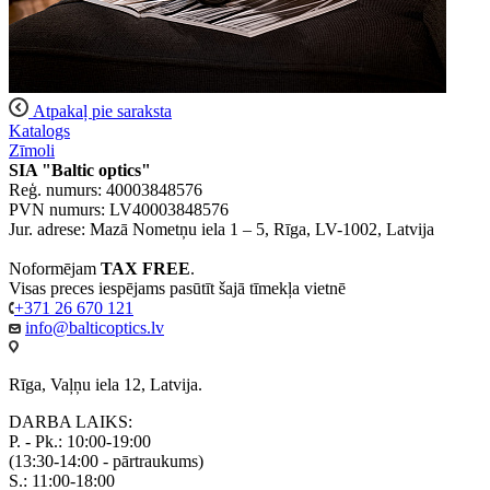
Atpakaļ pie saraksta
Katalogs
Zīmoli
SIA "Baltic optics"
Reģ. numurs: 40003848576
PVN numurs: LV40003848576
Jur. adrese: Mazā Nometņu iela 1 – 5, Rīga, LV-1002, Latvija
Noformējam
TAX FREE
.
Visas preces iespējams pasūtīt šajā tīmekļa vietnē
+371 26 670 121
info@balticoptics.lv
Rīga, Vaļņu iela 12, Latvija.
DARBA LAIKS:
P. - Pk.: 10:00-19:00
(13:30-14:00 - pārtraukums)
S.: 11:00-18:00