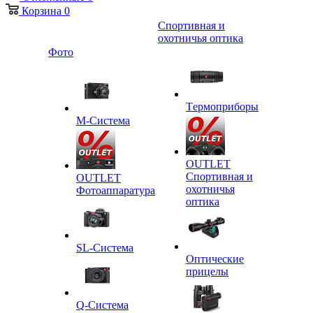
Корзина
0
Спортивная и
охотничья оптика
Фото
Tермоприборы
M-Система
OUTLET
Спортивная и
OUTLET
охотничья
Фотоаппаратура
оптика
SL-Система
Оптические
прицелы
Q-Cистема