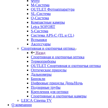
Фото
M-Система
OUTLET Фотоаппаратура
SL-Система
Q-Cистема
Компактные камеры
Leica SOFORT
S-Система
Система APS-C (TL и CL)
Вспышки
Аксессуары
Спортивная и охотничья оптика
Назад
Спортивная и охотничья оптика
Tермоприборы
OUTLET Спортивная и охотничья оптика
Оптические прицелы
Дальномеры
Бинокли
Цифровые прицелы День/Ночь
Подзорные трубы
Крепления для оптики
Спортивные и охотничьи камеры
LEICA Cinema TV
О компании