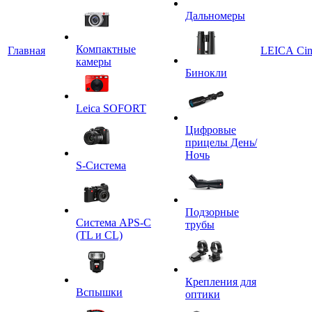
Дальномеры
Компактные
Главная
LEICA Ci
камеры
Бинокли
Leica SOFORT
Цифровые
прицелы День/
Ночь
S-Система
Подзорные
Система APS-C
трубы
(TL и CL)
Крепления для
Вспышки
оптики