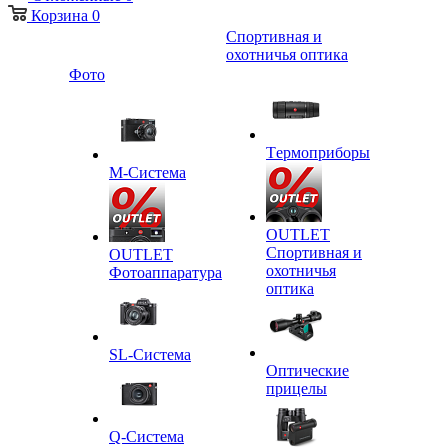
Корзина
0
Спортивная и
охотничья оптика
Фото
Tермоприборы
M-Система
OUTLET
Спортивная и
OUTLET
охотничья
Фотоаппаратура
оптика
SL-Система
Оптические
прицелы
Q-Cистема