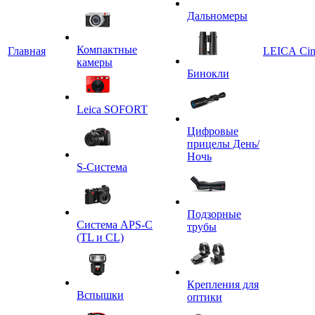
Дальномеры
Компактные
Главная
LEICA Ci
камеры
Бинокли
Leica SOFORT
Цифровые
прицелы День/
Ночь
S-Система
Подзорные
Система APS-C
трубы
(TL и CL)
Крепления для
Вспышки
оптики