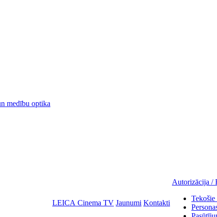
 medību optika
Autorizācija / 
Tekošie 
LEICA Cinema TV
Jaunumi
Kontakti
Personas
Pasūtīju