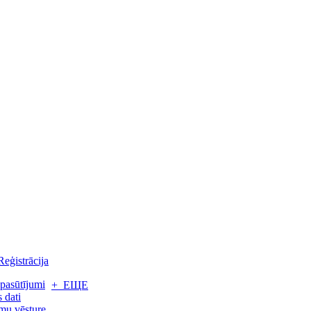
Reģistrācija
pasūtījumi
+ ЕЩЕ
 dati
mu vēsture