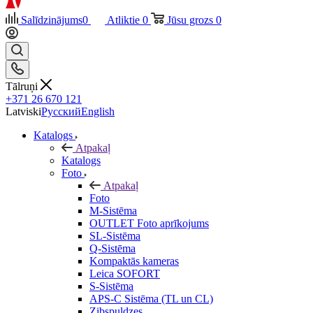
Salīdzinājums
0
Atliktie
0
Jūsu grozs
0
Tālruņi
+371 26 670 121
Latviski
Русский
English
Katalogs
Atpakaļ
Katalogs
Foto
Atpakaļ
Foto
M-Sistēma
OUTLET Foto aprīkojums
SL-Sistēma
Q-Sistēma
Kompaktās kameras
Leica SOFORT
S-Sistēma
APS-C Sistēma (TL un CL)
Zibspuldzes