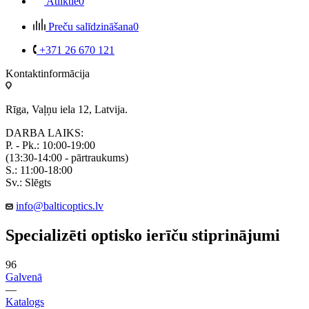
Atliktie
0
Preču salīdzināšana
0
+371 26 670 121
Kontaktinformācija
Rīga, Vaļņu iela 12, Latvija.
DARBA LAIKS:
P. - Pk.: 10:00-19:00
(13:30-14:00 - pārtraukums)
S.: 11:00-18:00
Sv.: Slēgts
info@balticoptics.lv
Specializēti optisko ierīču stiprinājumi
96
Galvenā
—
Katalogs