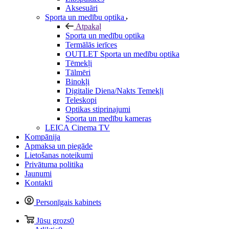
Aksesuāri
Sporta un medību optika
Atpakaļ
Sporta un medību optika
Termālās ierīces
OUTLET Sporta un medību optika
Tēmekļi
Tālmēri
Binokļi
Digitalie Diena/Nakts Temekļi
Teleskopi
Optikas stiprinajumi
Sporta un medību kameras
LEICA Cinema TV
Kompānija
Apmaksa un piegāde
Lietošanas noteikumi
Privātuma politika
Jaunumi
Kontakti
Personīgais kabinets
Jūsu grozs
0