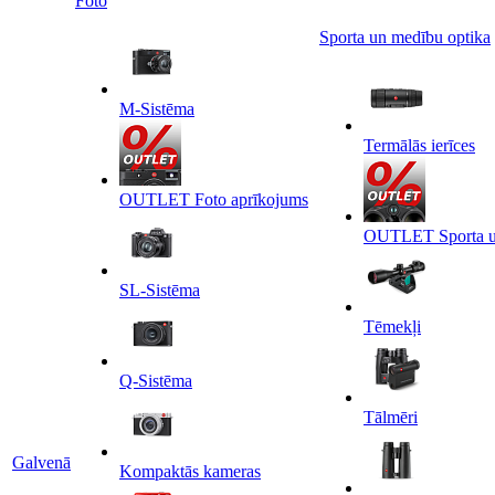
Foto
Sporta un medību optika
M-Sistēma
Termālās ierīces
OUTLET Foto aprīkojums
OUTLET Sporta un
SL-Sistēma
Tēmekļi
Q-Sistēma
Tālmēri
Galvenā
Kompaktās kameras