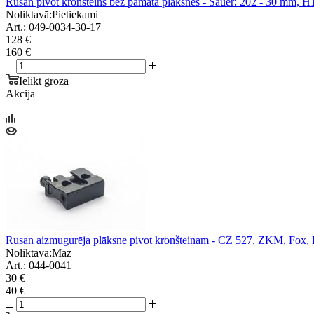
Rusan pivot kronšteins bez pamata plāksnes - Sauer: 202 - 30 mm, H
Noliktavā:
Pietiekami
Art.: 049-0034-30-17
128 €
160 €
Ielikt grozā
Akcija
Rusan aizmugurēja plāksne pivot kronšteinam - CZ 527, ZKM, Fox, 
Noliktavā:
Maz
Art.: 044-0041
30 €
40 €