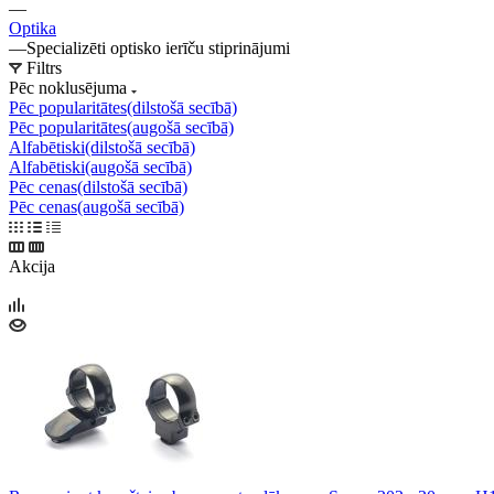
—
Optika
—
Specializēti optisko ierīču stiprinājumi
Filtrs
Pēc noklusējuma
Pēc popularitātes(dilstošā secībā)
Pēc popularitātes(augošā secībā)
Alfabētiski(dilstošā secībā)
Alfabētiski(augošā secībā)
Pēc cenas(dilstošā secībā)
Pēc cenas(augošā secībā)
Akcija