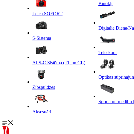
Binokļi
Leica SOFORT
Digitalie Diena/N
S-Sistēma
Teleskopi
APS-C Sistēma (TL un CL)
Optikas stiprinaju
Zibspuldzes
Sporta un medību 
Aksesuāri