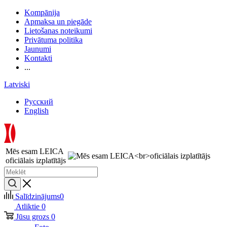
Kompānija
Apmaksa un piegāde
Lietošanas noteikumi
Privātuma politika
Jaunumi
Kontakti
...
Latviski
Русский
English
Mēs esam LEICA
oficiālais izplatītājs
Salīdzinājums
0
Atliktie
0
Jūsu grozs
0