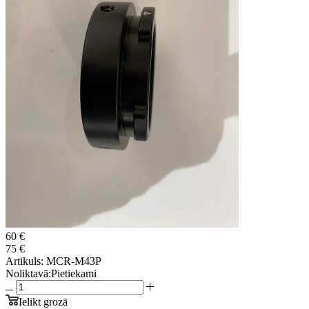
60 €
75 €
Artikuls:
MCR-M43P
Noliktavā:
Pietiekami
Ielikt grozā