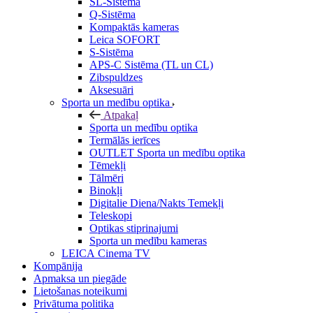
SL-Sistēma
Q-Sistēma
Kompaktās kameras
Leica SOFORT
S-Sistēma
APS-C Sistēma (TL un CL)
Zibspuldzes
Aksesuāri
Sporta un medību optika
Atpakaļ
Sporta un medību optika
Termālās ierīces
OUTLET Sporta un medību optika
Tēmekļi
Tālmēri
Binokļi
Digitalie Diena/Nakts Temekļi
Teleskopi
Optikas stiprinajumi
Sporta un medību kameras
LEICA Cinema TV
Kompānija
Apmaksa un piegāde
Lietošanas noteikumi
Privātuma politika