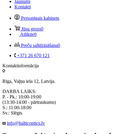
Jaunumi
Kontakti
Personīgais kabinets
Jūsu grozs
0
Atliktie
0
Preču salīdzināšana
0
+371 26 670 121
Kontaktinformācija
Rīga, Vaļņu iela 12, Latvija.
DARBA LAIKS:
P. - Pk.: 10:00-19:00
(13:30-14:00 - pārtraukums)
S.: 11:00-18:00
Sv.: Slēgts
info@balticoptics.lv