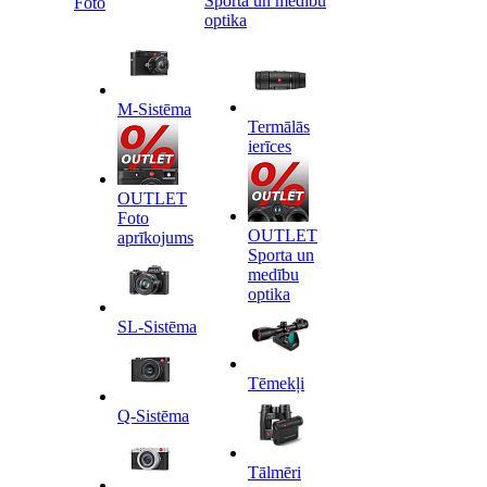
Sporta un medību
Foto
optika
M-Sistēma
Termālās
ierīces
OUTLET
Foto
OUTLET
aprīkojums
Sporta un
medību
optika
SL-Sistēma
Tēmekļi
Q-Sistēma
Tālmēri