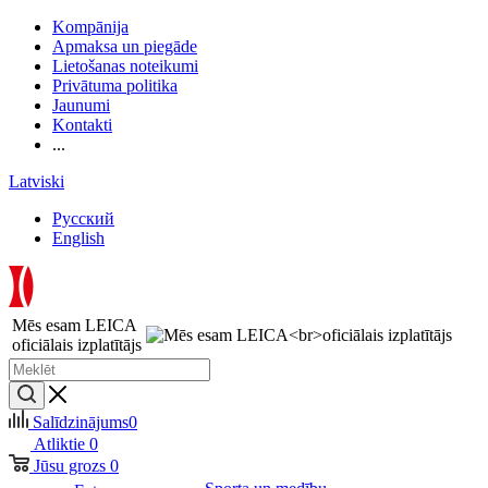
Kompānija
Apmaksa un piegāde
Lietošanas noteikumi
Privātuma politika
Jaunumi
Kontakti
...
Latviski
Русский
English
Mēs esam LEICA
oficiālais izplatītājs
Salīdzinājums
0
Atliktie
0
Jūsu grozs
0