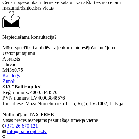
Cena ir spēkā tikai internetveikalā un var atšķirties no cenām
mazumtirdzniecības vietās
Nepieciešama konsultācija?
Mūsu speciālisti atbildēs uz jebkuru interesējošo jautājumu
Uzdot jautājumu
Apraksts
Thread
M43x0.75
Katalogs
Zīmoli
SIA "Baltic optics"
Reģ. numurs: 40003848576
PVN numurs: LV40003848576
Jur. adrese: Mazā Nometņu iela 1 – 5, Rīga, LV-1002, Latvija
Noformējam
TAX FREE
.
Visas preces iespējams pasūtīt šajā tīmekļa vietnē
+371 26 670 121
info@balticoptics.lv