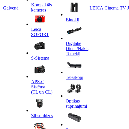
Kompaktās
Galvenā
LEICA Cinema TV
kameras
Binokļi
Leica
SOFORT
Digitalie
Diena/Nakts
Temekļi
S-Sistēma
Teleskopi
APS-C
Sistēma
(TL un CL)
Optikas
stiprinajumi
Zibspuldzes