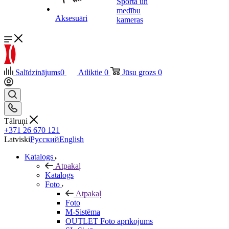
Sporta un
medību
Aksesuāri
kameras
Salīdzinājums
0
Atliktie
0
Jūsu grozs
0
Tālruņi
+371 26 670 121
Latviski
Русский
English
Katalogs
Atpakaļ
Katalogs
Foto
Atpakaļ
Foto
M-Sistēma
OUTLET Foto aprīkojums