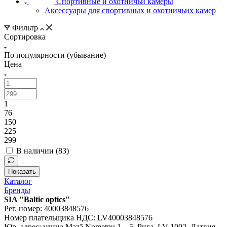
Спортивные и охотничьи камеры
Аксессуары для спортивных и охотничьих камер
Фильтр
Сортировка
По популярности (убывание)
Цена
1
76
150
225
299
В наличии (
83
)
Показать
Каталог
Бренды
SIA "Baltic optics"
Рег. номер: 40003848576
Номер плательщика НДС: LV40003848576
Юр. адрес: улица Mazā Nometņu 1 – 5, Рига, LV-1002, Латвия