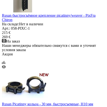
Rusan быстросъёмное крепление picatinny/weaver - PixFra
Chiron
На складе:
Нет в наличии
Арт.: 058-PIXC-1
215 €
269 €
На заказ
Наши менеджеры обязательно свяжутся с вами и уточнят
условия заказа
Акция
Rusan Picatinny кольца - 30 мм, быстросъемные, H10 мм