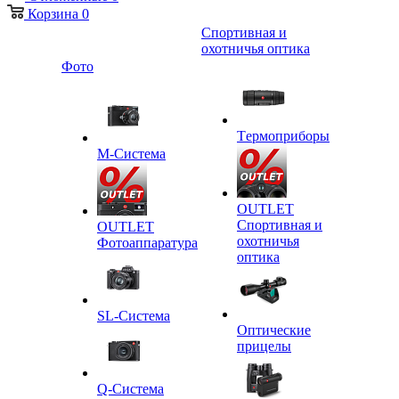
Корзина
0
Спортивная и
охотничья оптика
Фото
Tермоприборы
M-Система
OUTLET
Спортивная и
OUTLET
охотничья
Фотоаппаратура
оптика
SL-Система
Оптические
прицелы
Q-Cистема