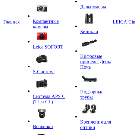
Дальномеры
Компактные
Главная
LEICA Ci
камеры
Бинокли
Leica SOFORT
Цифровые
прицелы День/
Ночь
S-Система
Подзорные
Система APS-C
трубы
(TL и CL)
Крепления для
Вспышки
оптики