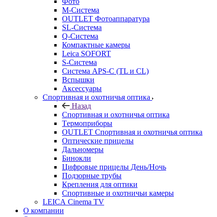
Фото
M-Система
OUTLET Фотоаппаратура
SL-Система
Q-Cистема
Компактные камеры
Leica SOFORT
S-Система
Система APS-C (TL и CL)
Вспышки
Аксессуары
Спортивная и охотничья оптика
Назад
Спортивная и охотничья оптика
Tермоприборы
OUTLET Спортивная и охотничья оптика
Оптические прицелы
Дальномеры
Бинокли
Цифровые прицелы День/Ночь
Подзорные трубы
Крепления для оптики
Спортивные и охотничьи камеры
LEICA Cinema TV
О компании