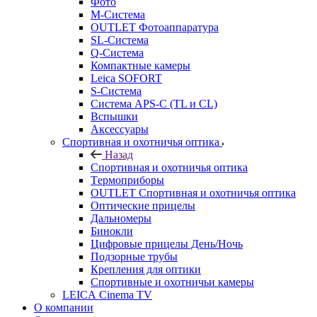
Фото
M-Система
OUTLET Фотоаппаратура
SL-Система
Q-Cистема
Компактные камеры
Leica SOFORT
S-Система
Система APS-C (TL и CL)
Вспышки
Аксессуары
Спортивная и охотничья оптика
Назад
Спортивная и охотничья оптика
Tермоприборы
OUTLET Спортивная и охотничья оптика
Оптические прицелы
Дальномеры
Бинокли
Цифровые прицелы День/Ночь
Подзорные трубы
Крепления для оптики
Спортивные и охотничьи камеры
LEICA Cinema TV
О компании