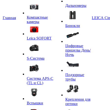
Дальномеры
Компактные
Главная
LEICA Ci
камеры
Бинокли
Leica SOFORT
Цифровые
прицелы День/
Ночь
S-Система
Подзорные
Система APS-C
трубы
(TL и CL)
Крепления для
Вспышки
оптики