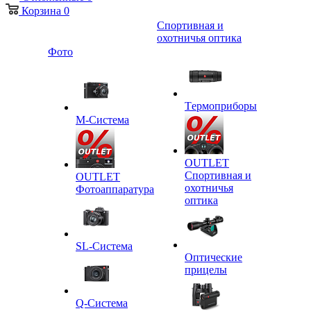
Корзина
0
Спортивная и
охотничья оптика
Фото
Tермоприборы
M-Система
OUTLET
Спортивная и
OUTLET
охотничья
Фотоаппаратура
оптика
SL-Система
Оптические
прицелы
Q-Cистема