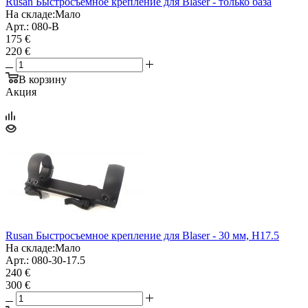
Rusan Быстросъемное крепление для Blaser - только база
На складе:
Мало
Арт.: 080-B
175 €
220 €
В корзину
Акция
Rusan Быстросъемное крепление для Blaser - 30 мм, H17.5
На складе:
Мало
Арт.: 080-30-17.5
240 €
300 €