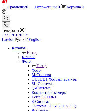
Сравнение
0
Отложенные
0
Корзина
0
Телефоны
+371 26 670 121
Latviski
Русский
English
Каталог
Назад
Каталог
Фото
Назад
Фото
M-Система
OUTLET Фотоаппаратура
SL-Система
Q-Cистема
Компактные камеры
Leica SOFORT
S-Система
Система APS-C (TL и CL)
Вспышки