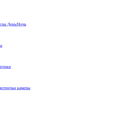
елы День/Ночь
бы
оптики
хотничьи камеры