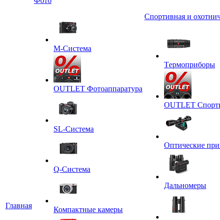
Фото
Спортивная и охотнич
M-Система
Tермоприборы
OUTLET Фотоаппаратура
OUTLET Спортив
SL-Система
Оптические пр
Q-Cистема
Дальномеры
Главная
Компактные камеры