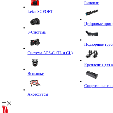
Бинокли
Leica SOFORT
Цифровые приц
S-Система
Подзорные тру
Система APS-C (TL и CL)
Крепления для 
Вспышки
Спортивные и о
Аксессуары