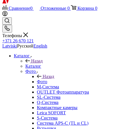
Сравнение
0
Отложенные
0
Корзина
0
Телефоны
+371 26 670 121
Latviski
Русский
English
Каталог
Назад
Каталог
Фото
Назад
Фото
M-Система
OUTLET Фотоаппаратура
SL-Система
Q-Cистема
Компактные камеры
Leica SOFORT
S-Система
Система APS-C (TL и CL)
Вспышки