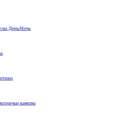
елы День/Ночь
бы
оптики
хотничьи камеры