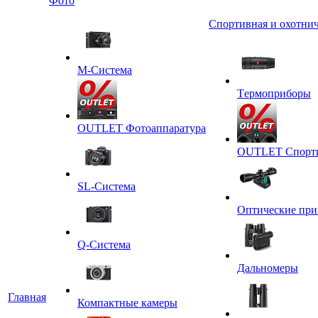
Фото
Спортивная и охотнич
M-Система
Tермоприборы
OUTLET Фотоаппаратура
OUTLET Спортив
SL-Система
Оптические пр
Q-Cистема
Дальномеры
Главная
Компактные камеры