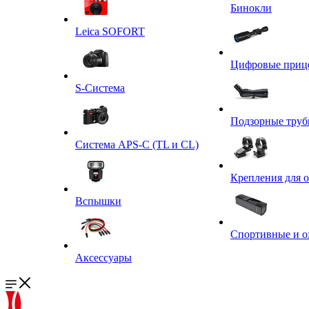
Бинокли
Leica SOFORT
Цифровые приц
S-Система
Подзорные тру
Система APS-C (TL и CL)
Крепления для 
Вспышки
Спортивные и о
Аксессуары