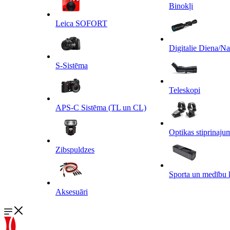
Binokļi
Leica SOFORT
Digitalie Diena/N
S-Sistēma
Teleskopi
APS-C Sistēma (TL un CL)
Optikas stiprinaju
Zibspuldzes
Sporta un medību 
Aksesuāri