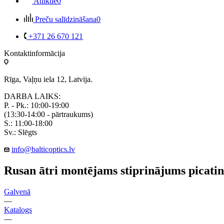
Atliktie
0
Preču salīdzināšana
0
+371 26 670 121
Kontaktinformācija
Rīga, Vaļņu iela 12, Latvija.
DARBA LAIKS:
P. - Pk.: 10:00-19:00
(13:30-14:00 - pārtraukums)
S.: 11:00-18:00
Sv.: Slēgts
info@balticoptics.lv
Rusan ātri montējams stiprinājums pica
Galvenā
—
Katalogs
—