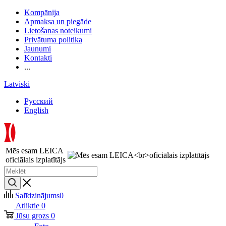
Kompānija
Apmaksa un piegāde
Lietošanas noteikumi
Privātuma politika
Jaunumi
Kontakti
...
Latviski
Русский
English
Mēs esam LEICA
oficiālais izplatītājs
Salīdzinājums
0
Atliktie
0
Jūsu grozs
0