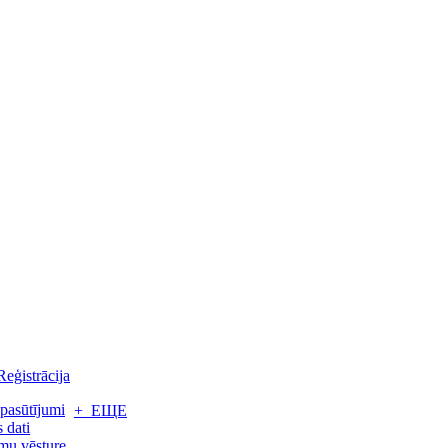
Reģistrācija
pasūtījumi
+ ЕЩЕ
 dati
mu vēsture