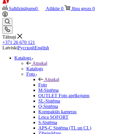
Salīdzinājums
0
Atliktie
0
Jūsu grozs
0
Tālruņi
+371 26 670 121
Latviski
Русский
English
Katalogs
Atpakaļ
Katalogs
Foto
Atpakaļ
Foto
M-Sistēma
OUTLET Foto aprīkojums
SL-Sistēma
Q-Sistēma
Kompaktās kameras
Leica SOFORT
S-Sistēma
APS-C Sistēma (TL un CL)
Zibspuldzes