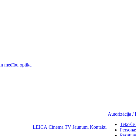
 medību optika
Autorizācija / 
Tekošie 
LEICA Cinema TV
Jaunumi
Kontakti
Personas
Pasūtīju