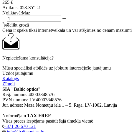
265 €
Artikuls:
058-SYT-1
Noliktavā:
Maz
Ielikt grozā
Cena ir spēkā tikai internetveikalā un var atšķirties no cenām mazumti
Nepieciešama konsultācija?
Mūsu speciālisti atbildēs uz jebkuru interesējošo jautājumu
Uzdot jautājumu
Katalogs
Zīmoli
SIA "Baltic optics"
Reģ. numurs: 40003848576
PVN numurs: LV40003848576
Jur. adrese: Mazā Nometņu iela 1 – 5, Rīga, LV-1002, Latvija
Noformējam
TAX FREE
.
Visas preces iespējams pasūtīt šajā tīmekļa vietnē
+371 26 670 121
info@balticoptics.lv