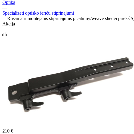
Optika
—
Specializēti optisko ierīču stiprinājumi
—
Rusan ātri montējams stiprinājums picatinny/weave sliedei pr
Akcija
210 €