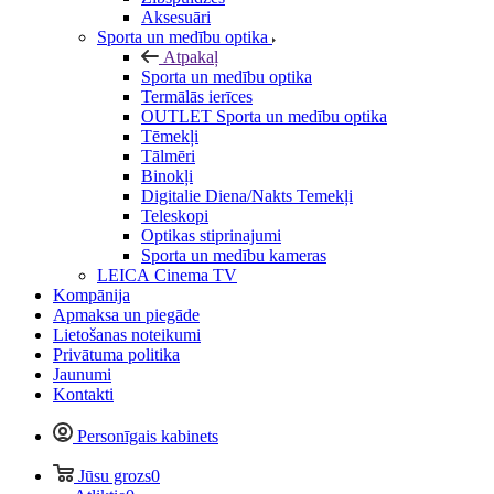
Aksesuāri
Sporta un medību optika
Atpakaļ
Sporta un medību optika
Termālās ierīces
OUTLET Sporta un medību optika
Tēmekļi
Tālmēri
Binokļi
Digitalie Diena/Nakts Temekļi
Teleskopi
Optikas stiprinajumi
Sporta un medību kameras
LEICA Cinema TV
Kompānija
Apmaksa un piegāde
Lietošanas noteikumi
Privātuma politika
Jaunumi
Kontakti
Personīgais kabinets
Jūsu grozs
0