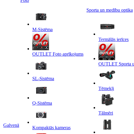
Foto
Sporta un medību optika
M-Sistēma
Termālās ierīces
OUTLET Foto aprīkojums
OUTLET Sporta un
SL-Sistēma
Tēmekļi
Q-Sistēma
Tālmēri
Galvenā
Kompaktās kameras