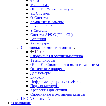
Фото
M-Система
OUTLET Фотоаппаратура
SL-Система
Q-Cистема
Компактные камеры
Leica SOFORT
S-Система
Система APS-C (TL и CL)
Вспышки
Аксессуары
Спортивная и охотничья оптика
Назад
Спортивная и охотничья оптика
Tермоприборы
OUTLET Спортивная и охотничья оптика
Оптические прицелы
Дальномеры
Бинокли
Цифровые прицелы День/Ночь
Подзорные трубы
Крепления для оптики
Спортивные и охотничьи камеры
LEICA Cinema TV
О компании