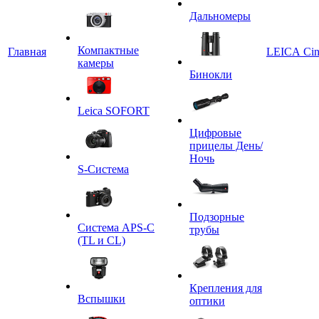
Дальномеры
Компактные
Главная
LEICA Ci
камеры
Бинокли
Leica SOFORT
Цифровые
прицелы День/
Ночь
S-Система
Подзорные
Система APS-C
трубы
(TL и CL)
Крепления для
Вспышки
оптики