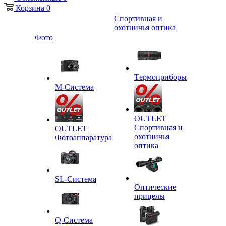
Корзина
0
Спортивная и
охотничья оптика
Фото
Tермоприборы
M-Система
OUTLET
Спортивная и
OUTLET
охотничья
Фотоаппаратура
оптика
SL-Система
Оптические
прицелы
Q-Cистема