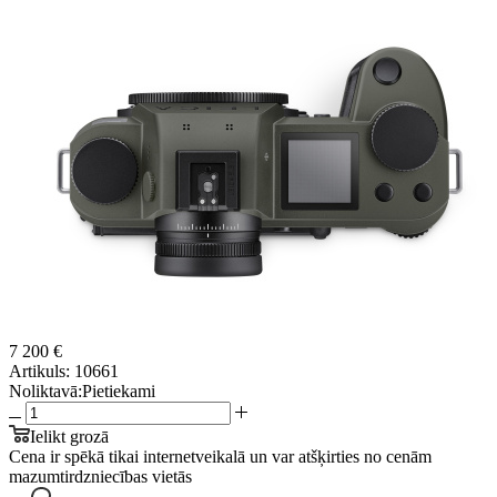
7 200 €
Artikuls:
10661
Noliktavā:
Pietiekami
Ielikt grozā
Cena ir spēkā tikai internetveikalā un var atšķirties no cenām
mazumtirdzniecības vietās