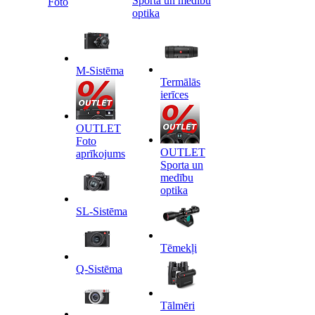
Sporta un medību
Foto
optika
M-Sistēma
Termālās
ierīces
OUTLET
Foto
OUTLET
aprīkojums
Sporta un
medību
optika
SL-Sistēma
Tēmekļi
Q-Sistēma
Tālmēri