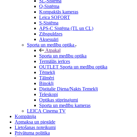
SL-Sistēma
Q-Sistēma
Kompaktās kameras
Leica SOFORT
S-Sistēma
APS-C Sistēma (TL un CL)
Zibspuldzes
Aksesuāri
Sporta un medību optika
Atpakaļ
Sporta un medību optika
Termālās ierīces
OUTLET Sporta un medību optika
Tēmekļi
Tālmēri
Binokļi
Digitalie Diena/Nakts Temekļi
Teleskopi
Optikas stiprinajumi
Sporta un medību kameras
LEICA Cinema TV
Kompānija
Apmaksa un piegāde
Lietošanas noteikumi
Privātuma politika