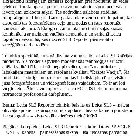
aizsardzību izturīgajam kameras korpusam pret nodilumu un vides
ietekmi. Turklāt īpašā apdare ar savu unikālo tekstūru piedāvā arī
ievērojami uzlabotu saķeri. Tas nodrošina uzlabotu stabilitāti
fotografējot un filmējot. Laika gaitā apdare veido unikālu patinu, kas
atspoguļo tās fotografēšanas ceļojuma pēdas un īstas reportāžu
kameras raksturu. Atšķirīgo dizainu raksturo tumši zaļas krāsas
kombinācija ar melniem vadības elementiem un sarkanā Leica
logotipa neesamība, kas uzsver SL3 Reporter piemērotību
sarežģītām darba vidēm.
Tehnisko specifikāciju ziņā dizaina variants atbilst Leica SL3 sērijas
modelim. Šis modelis apvieno modernākās tehnoloģijas ar izcilu
attēla kvalitāti līdz pat 60 megapikseļiem, precīzu autofokusu,
labākajiem materiāliem un ražošanas kvalitāti “Ražots Vācijā”. Šis
produkts ir izturīgs un uzticams, un tas ir lieliski piemērots visām
jūsu fotografēšanas un videografēšanas vajadzībām. To ir arī ļoti
viegli lietot. Ātrs savienojums ar Leica FOTOS lietotni nodrošina
netraucētu profesionālu darbplūsmu.
Īsumā: Leica SL3 Reporter tehniski balstīts uz Leica SL3 – matēta
olīvzaļa apdare – izturīga aramīda apdare – bez sarkaniem punktiem
Leica logotips – visas vadības ierīces melnā krāsā
Piegādes komplekts: Leica SL3 Reporter – akumulators BP-SCL 6
– USB-C kabelis – pārnēsāšanas siksna – īsā lietošanas pamācība