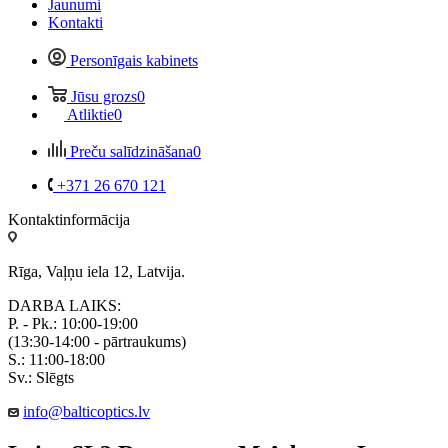
Jaunumi
Kontakti
Personīgais kabinets
Jūsu grozs
0
Atliktie
0
Preču salīdzināšana
0
+371 26 670 121
Kontaktinformācija
Rīga, Vaļņu iela 12, Latvija.
DARBA LAIKS:
P. - Pk.: 10:00-19:00
(13:30-14:00 - pārtraukums)
S.: 11:00-18:00
Sv.: Slēgts
info@balticoptics.lv