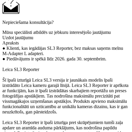
Nepieciešama konsultācija?
Mūsu speciālisti atbildēs uz jebkuru interesējošo jautājumu
Uzdot jautājumu
Apraksts
● Klienti, kas iegādājas SL3 Reporter, bez maksas saņems melnu
M-Adapter L adapteri.
● Piedāvājums ir spēkā līdz 2026. gada 30. septembrim.
Leica SL3 Reporter
Šī īpaši izturīgā Leica SL3 versija ir jaunākais modelis īpaši
izstrādāto Leica kameru garajā līnijā. Leica SL3 Reporter ir aprīkota
ar funkcijām, kas ir īpaši izstrādātas skarbajiem reportāžu un preses
fotogrāfijas apstākļiem. Tas nodrošina maksimālu precizitāti pat
vissmagākajos uzņemšanas apstākļos. Produkts apvieno maksimālu
funkcionalitāti un uzticamību ar unikālu kameras dizainu, kas ir gan
neuzkrītošs, gan pārsteidzošs.
Leica SL3 Reporter ir īpaši izturīga pret skrāpējumiem tumši zaļa
apdare un aramīda auduma pārklājums, kas nodrošina papildu