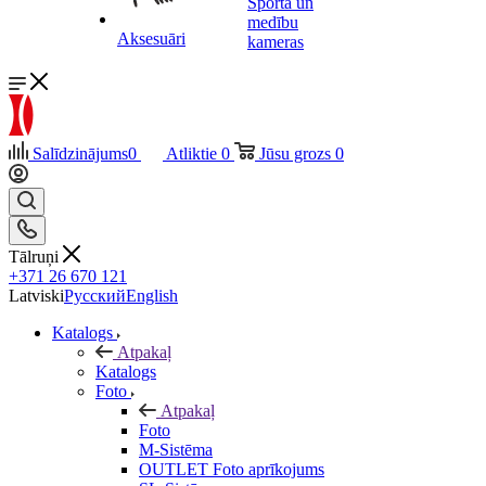
Sporta un
medību
Aksesuāri
kameras
Salīdzinājums
0
Atliktie
0
Jūsu grozs
0
Tālruņi
+371 26 670 121
Latviski
Русский
English
Katalogs
Atpakaļ
Katalogs
Foto
Atpakaļ
Foto
M-Sistēma
OUTLET Foto aprīkojums