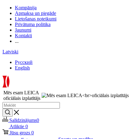
Kompānija
Apmaksa un piegāde
Lietošanas noteikumi
Privātuma politika
Jaunumi
Kontakti
...
Latviski
Русский
English
Mēs esam LEICA
oficiālais izplatītājs
Salīdzinājums
0
Atliktie
0
Jūsu grozs
0