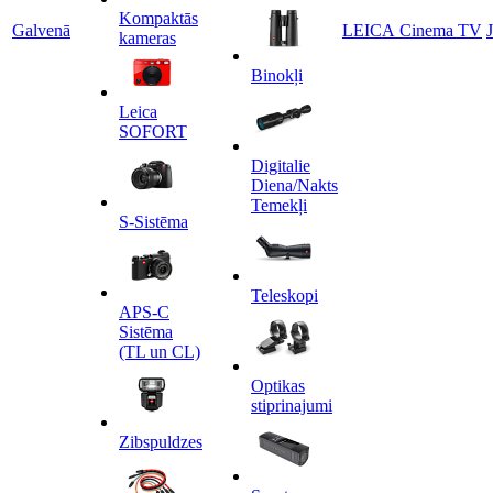
Kompaktās
Galvenā
LEICA Cinema TV
kameras
Binokļi
Leica
SOFORT
Digitalie
Diena/Nakts
Temekļi
S-Sistēma
Teleskopi
APS-C
Sistēma
(TL un CL)
Optikas
stiprinajumi
Zibspuldzes