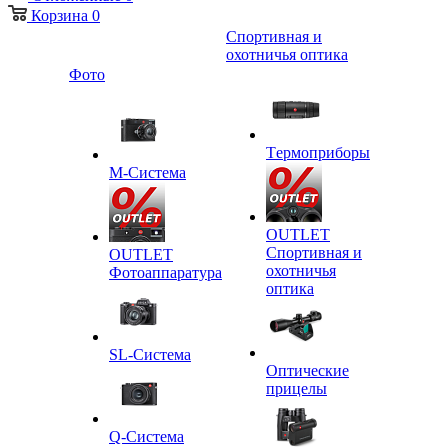
Корзина
0
Спортивная и
охотничья оптика
Фото
Tермоприборы
M-Система
OUTLET
Спортивная и
OUTLET
охотничья
Фотоаппаратура
оптика
SL-Система
Оптические
прицелы
Q-Cистема