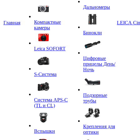
Дальномеры
Компактные
Главная
LEICA Ci
камеры
Бинокли
Leica SOFORT
Цифровые
прицелы День/
Ночь
S-Система
Подзорные
Система APS-C
трубы
(TL и CL)
Крепления для
Вспышки
оптики