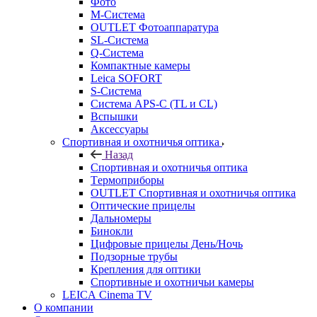
Фото
M-Система
OUTLET Фотоаппаратура
SL-Система
Q-Cистема
Компактные камеры
Leica SOFORT
S-Система
Система APS-C (TL и CL)
Вспышки
Аксессуары
Спортивная и охотничья оптика
Назад
Спортивная и охотничья оптика
Tермоприборы
OUTLET Спортивная и охотничья оптика
Оптические прицелы
Дальномеры
Бинокли
Цифровые прицелы День/Ночь
Подзорные трубы
Крепления для оптики
Спортивные и охотничьи камеры
LEICA Cinema TV
О компании