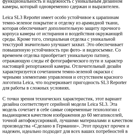
функциональность и надежность с уникальным дизайном
камеры, который одновременно сдержан и выразителен.
Leica SL3 Reporter имеет особо устойчивое к царапинам
темно-зеленое покрытие и отделку из арамидной ткани,
которая обеспечивает дополнительную защиту прочного
корпуса камеры от истирания и воздействия окружающей
среды. Кроме того, специальная отделка с уникальной
текстурой значительно улучшает захват. Это обеспечивает
повышенную устойчивость при фото- и видеосъемке. Со
временем отделка приобретает уникальную патину,
отражающую следы её фотографического пути и характер
настоящей репортажной камеры. Отличительный дизайн
характеризуется сочетанием темно-зеленой окраски с
черными элементами управления и отсутствием красного
логотипа Leica, что подчеркивает пригодность SL3 Reporter
для работы в сложных условиях.
С точки зрения технических характеристик, этот вариант
дизайна соответствует серийной модели Leica SL3. Эта
модель сочетает в себе самые современные технологии с
выдающимся качеством изображения до 60 мегапикселей,
точной автофокусировкой, лучшими материалами и качеством
производства «Сделано в Германии». Этот продукт прочен и
надежен, идеально подходит для всех ваших потребностей в