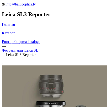
info@balticoptics.lv
Leica SL3 Reporter
Главная
—
Каталог
—
Foto aprīkojuma katalogs
—
Фотоаппарат Leica SL
—
Leica SL3 Reporter