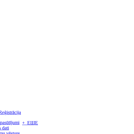
Reģistrācija
pasūtījumi
+ ЕЩЕ
 dati
mu vēsture