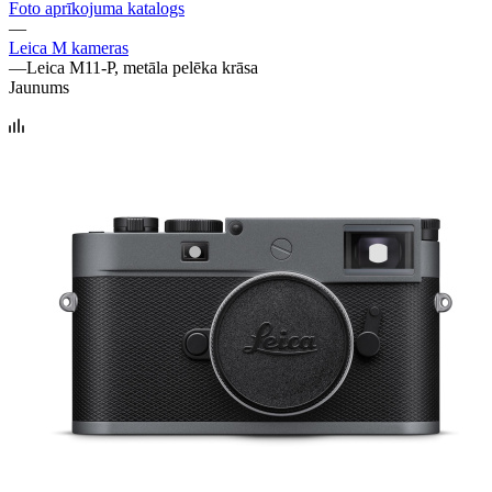
Foto aprīkojuma katalogs
—
Leica M kameras
—
Leica M11-P, metāla pelēka krāsa
Jaunums