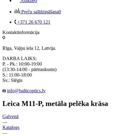
Atliktie
0
Preču salīdzināšana
0
+371 26 670 121
Kontaktinformācija
Rīga, Vaļņu iela 12, Latvija.
DARBA LAIKS:
P. - Pk.: 10:00-19:00
(13:30-14:00 - pārtraukums)
S.: 11:00-18:00
Sv.: Slēgts
info@balticoptics.lv
Leica M11-P, metāla pelēka krāsa
Galvenā
—
Katalogs
—