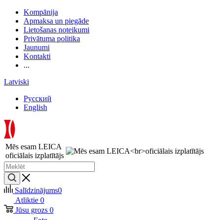
Kompānija
Apmaksa un piegāde
Lietošanas noteikumi
Privātuma politika
Jaunumi
Kontakti
...
Latviski
Русский
English
Mēs esam LEICA
oficiālais izplatītājs
Salīdzinājums
0
Atliktie
0
Jūsu grozs
0