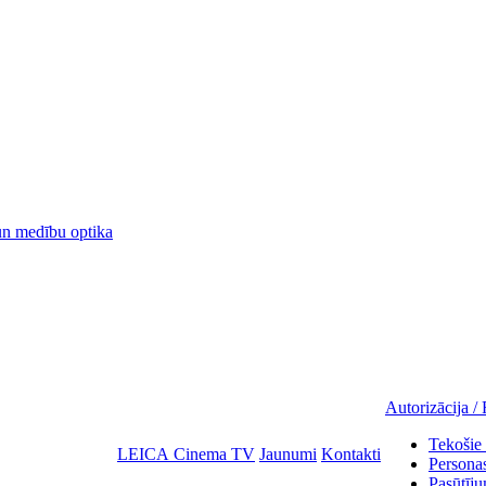
 medību optika
Autorizācija / 
Tekošie 
LEICA Cinema TV
Jaunumi
Kontakti
Personas
Pasūtīju