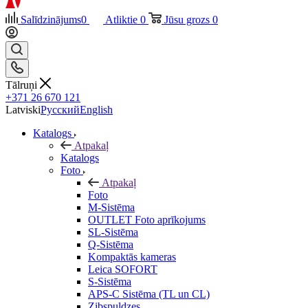
Salīdzinājums
0
Atliktie
0
Jūsu grozs
0
Tālruņi
+371 26 670 121
Latviski
Русский
English
Katalogs
Atpakaļ
Katalogs
Foto
Atpakaļ
Foto
M-Sistēma
OUTLET Foto aprīkojums
SL-Sistēma
Q-Sistēma
Kompaktās kameras
Leica SOFORT
S-Sistēma
APS-C Sistēma (TL un CL)
Zibspuldzes