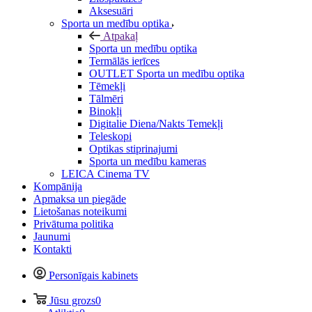
Aksesuāri
Sporta un medību optika
Atpakaļ
Sporta un medību optika
Termālās ierīces
OUTLET Sporta un medību optika
Tēmekļi
Tālmēri
Binokļi
Digitalie Diena/Nakts Temekļi
Teleskopi
Optikas stiprinajumi
Sporta un medību kameras
LEICA Cinema TV
Kompānija
Apmaksa un piegāde
Lietošanas noteikumi
Privātuma politika
Jaunumi
Kontakti
Personīgais kabinets
Jūsu grozs
0