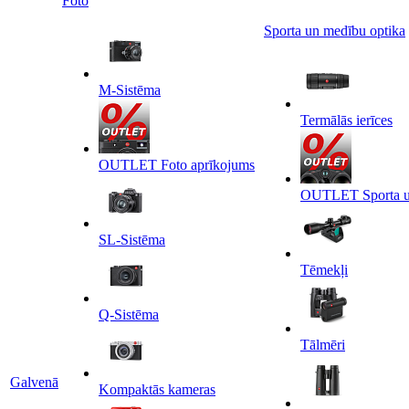
Foto
Sporta un medību optika
M-Sistēma
Termālās ierīces
OUTLET Foto aprīkojums
OUTLET Sporta un
SL-Sistēma
Tēmekļi
Q-Sistēma
Tālmēri
Galvenā
Kompaktās kameras