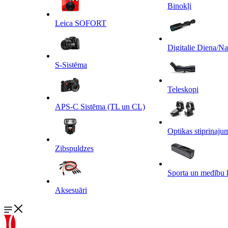
Binokļi
Leica SOFORT
Digitalie Diena/N
S-Sistēma
Teleskopi
APS-C Sistēma (TL un CL)
Optikas stiprinaju
Zibspuldzes
Sporta un medību 
Aksesuāri