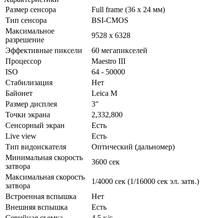
Размер сенсора
Full frame (36 x 24 мм)
Тип сенсора
BSI-CMOS
Максимальное
9528 x 6328
разрешение
Эффективные пиксели
60 мегапикселей
Процессор
Maestro III
ISO
64 - 50000
Стабилизация
Нет
Байонет
Leica M
Размер дисплея
3″
Точки экрана
2,332,800
Сенсорный экран
Есть
Live view
Есть
Тип видоискателя
Оптический (дальномер)
Минимальная скорость
3600 сек
затвора
Максимальная скорость
1/4000 сек (1/16000 сек эл. затв.)
затвора
Встроенная вспышка
Нет
Внешняя вспышка
Есть
Серийная съемка
4.5 к/с