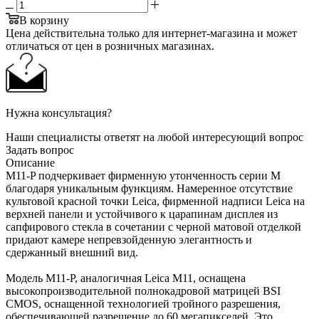
В корзину
Цена действительна только для интернет-магазина и может
отличаться от цен в розничных магазинах.
Нужна консультация?
Наши специалисты ответят на любой интересующий вопрос
Задать вопрос
Описание
M11-P подчеркивает фирменную утонченность серии M
благодаря уникальным функциям. Намеренное отсутствие
культовой красной точки Leica, фирменной надписи Leica на
верхней панели и устойчивого к царапинам дисплея из
сапфирового стекла в сочетании с черной матовой отделкой
придают камере непревзойденную элегантность и
сдержанный внешний вид.
Модель M11-P, аналогичная Leica M11, оснащена
высокопроизводительной полнокадровой матрицей BSI
CMOS, оснащенной технологией тройного разрешения,
обеспечивающей разрешение до 60 мегапикселей. Это