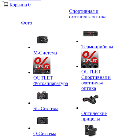
Корзина
0
Спортивная и
охотничья оптика
Фото
Tермоприборы
M-Система
OUTLET
Спортивная и
OUTLET
охотничья
Фотоаппаратура
оптика
SL-Система
Оптические
прицелы
Q-Cистема