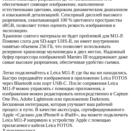
обеспечивает сияющее изображение, наполненное
естественными цветами, широким динамическим диапазоном
и изысканной детализацией. Сенсорный дисплей высокого
разрешения, охватывающий 100 % цветового пространства
sRGB, позволяет точно оценить резкость изображения и
экспозицию.
Хранение снятого материала не будет проблемой для M11-P.
Помимо слота для SD-карт UHS-II, он имеет внутреннюю
памятью объемом 256 ГБ, что позволяет использовать
резервное хранилище мультимедиа в двух местах. Надежный
буфер процессора изображений Maestro III поддерживает даже
самые высокие разрешения, обеспечивая удобство съемки.
Легко подключайтесь к Leica M11-P, где бы вы ни находились.
Быстро передавайте изображения в приложение Leica FOTOS
через Bluetooth или порт USB-C. После сопряжения Leica
M11-P можно управлять с помощью приложения, а
изображения можно редактировать непосредственно в Capture
One Pro, Adobe Lightroom или приложении Darkroom.
Бесшовная интеграция, которая улучшает ваш рабочий
процесс в пути. В качестве аксессуара, сертифицированного
Apple «Сделано для iPhone® и iPad®», вы можете подключить
Leica M11-P напрямую к устройству Apple с помощью
прилагаемого кабеля Leica FOTOS.
Характеристики