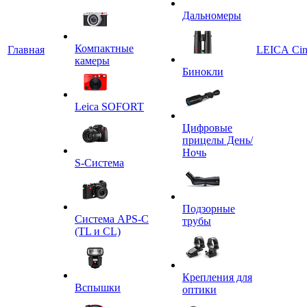
Дальномеры
Компактные
Главная
LEICA Ci
камеры
Бинокли
Leica SOFORT
Цифровые
прицелы День/
Ночь
S-Система
Подзорные
Система APS-C
трубы
(TL и CL)
Крепления для
Вспышки
оптики