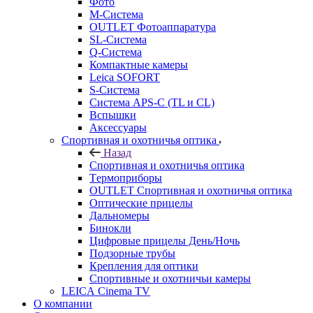
Фото
M-Система
OUTLET Фотоаппаратура
SL-Система
Q-Cистема
Компактные камеры
Leica SOFORT
S-Система
Система APS-C (TL и CL)
Вспышки
Аксессуары
Спортивная и охотничья оптика
Назад
Спортивная и охотничья оптика
Tермоприборы
OUTLET Спортивная и охотничья оптика
Оптические прицелы
Дальномеры
Бинокли
Цифровые прицелы День/Ночь
Подзорные трубы
Крепления для оптики
Спортивные и охотничьи камеры
LEICA Cinema TV
О компании