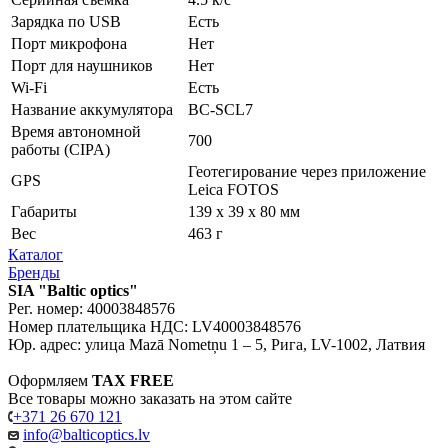
Зарядка по USB
Есть
Порт микрофона
Нет
Порт для наушников
Нет
Wi-Fi
Есть
Название аккумулятора
BC-SCL7
Время автономной
700
работы (CIPA)
Геотегирование через приложение
GPS
Leica FOTOS
Габариты
139 x 39 x 80 мм
Вес
463 г
Каталог
Бренды
SIA "Baltic optics"
Рег. номер: 40003848576
Номер плательщика НДС: LV40003848576
Юр. адрес: улица Mazā Nometņu 1 – 5, Рига, LV-1002, Латвия
Оформляем
TAX FREE
Все товары можно заказать на этом сайте
+371 26 670 121
info@balticoptics.lv