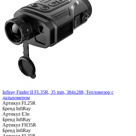
Infiray Finder II FL35R, 35 mm, 384x288, Тепловизор с
дальномером
Артикул
FL25R
Бренд
InfiRay
Артикул
E3n
Бренд
InfiRay
Артикул
FH35R
Бренд
InfiRay
Артикул
FL35R