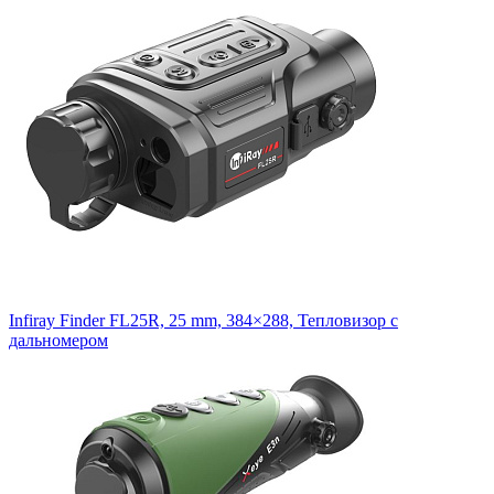
Infiray Finder FL25R, 25 mm, 384×288, Тепловизор с
дальномером