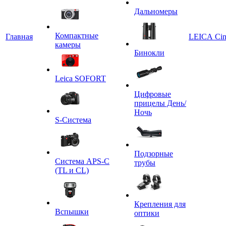
Дальномеры
Компактные
Главная
LEICA Ci
камеры
Бинокли
Leica SOFORT
Цифровые
прицелы День/
Ночь
S-Система
Подзорные
Система APS-C
трубы
(TL и CL)
Крепления для
Вспышки
оптики