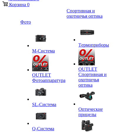
Корзина
0
Спортивная и
охотничья оптика
Фото
Tермоприборы
M-Система
OUTLET
Спортивная и
OUTLET
охотничья
Фотоаппаратура
оптика
SL-Система
Оптические
прицелы
Q-Cистема