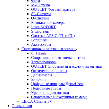
Фото
M-Система
OUTLET Фотоаппаратура
SL-Система
Q-Cистема
Компактные камеры
Leica SOFORT
S-Система
Система APS-C (TL и CL)
Вспышки
Аксессуары
Спортивная и охотничья оптика
Назад
Спортивная и охотничья оптика
Tермоприборы
OUTLET Спортивная и охотничья оптика
Оптические прицелы
Дальномеры
Бинокли
Цифровые прицелы День/Ночь
Подзорные трубы
Крепления для оптики
Спортивные и охотничьи камеры
LEICA Cinema TV
О компании