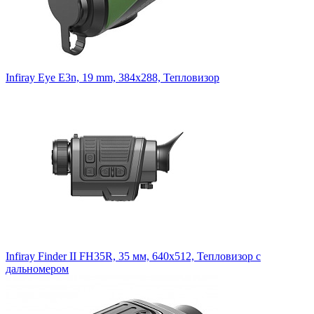
Infiray Eye E3n, 19 mm, 384x288, Тепловизор
Infiray Finder II FH35R, 35 мм, 640x512, Тепловизор с
дальномером