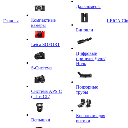
Дальномеры
Компактные
Главная
LEICA Ci
камеры
Бинокли
Leica SOFORT
Цифровые
прицелы День/
Ночь
S-Система
Подзорные
Система APS-C
трубы
(TL и CL)
Крепления для
Вспышки
оптики