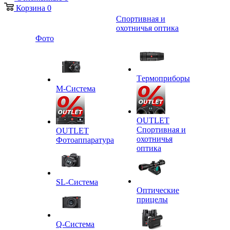
Корзина
0
Спортивная и
охотничья оптика
Фото
Tермоприборы
M-Система
OUTLET
Спортивная и
OUTLET
охотничья
Фотоаппаратура
оптика
SL-Система
Оптические
прицелы
Q-Cистема