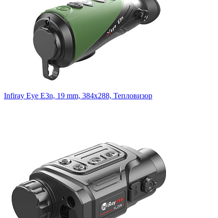
Infiray Eye E3n, 19 mm, 384x288, Тепловизор