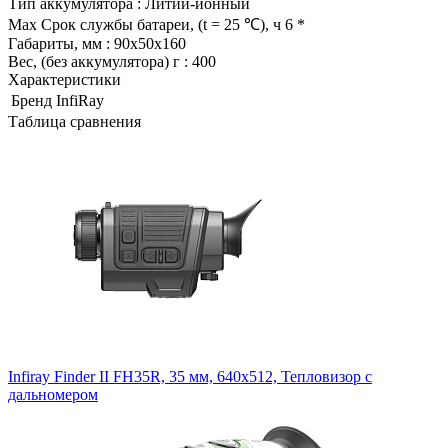
Тип аккумулятора : Литий-ионный
Маx Срок службы батареи, (t = 25 ℃), ч 6 *
Габариты, мм : 90x50x160
Вес, (без аккумулятора) г : 400
Характеристики
Бренд
InfiRay
Таблица сравнения
Infiray Finder II FH35R, 35 мм, 640x512, Тепловизор с
дальномером