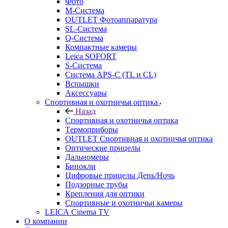
Фото
M-Система
OUTLET Фотоаппаратура
SL-Система
Q-Cистема
Компактные камеры
Leica SOFORT
S-Система
Система APS-C (TL и CL)
Вспышки
Аксессуары
Спортивная и охотничья оптика
Назад
Спортивная и охотничья оптика
Tермоприборы
OUTLET Спортивная и охотничья оптика
Оптические прицелы
Дальномеры
Бинокли
Цифровые прицелы День/Ночь
Подзорные трубы
Крепления для оптики
Спортивные и охотничьи камеры
LEICA Cinema TV
О компании