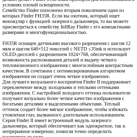
условиях плохой освещенности.
Семейство Finder пополнено вторым поколением один из
которых Finder FH35R. Если вы охотник, который ищет
монокуляр с функцией лазерного дальномера, то вы можете
присмотреться к семейству InfiRay Finder с его компактными
размерами и многофункциональностью.
FH35R оснащен датчиками высокого разрешения с шагом 12
мкм и шагом 640×512 пикселей с NETD ≤35mk и использует
OLED-дисплей с разрешением 1024×768, обеспечивающий
возможность распознавания деталей и выдачу четкого
тепловизионного изображения с многослойным контрастным
качеством. В сочетании с оптимизированным алгоритмом
изображения он создает очень четкое изображение.
Для лучшего визуального восприятия Finder II поддерживает
переключение между холодными и теплыми оттенками
изображения. С настройкой холодного оттенка пользователи
получают визуально более четкое качество изображения с
богатыми деталями и выделенными объектами. Теплый
оттенок создает более мягкое изображение, чтобы избежать
утомления глаз, вызванного длительным использованием.
Серия Finder II имеет встроенный модуль лазерного
дальномера, который обеспечивает как однократное, так и
непрерывное измерение, помогая точно определить
расстояние до цели.