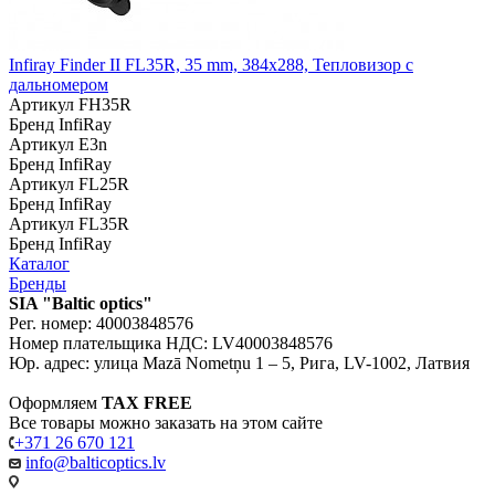
Infiray Finder II FL35R, 35 mm, 384x288, Тепловизор с
дальномером
Артикул
FH35R
Бренд
InfiRay
Артикул
E3n
Бренд
InfiRay
Артикул
FL25R
Бренд
InfiRay
Артикул
FL35R
Бренд
InfiRay
Каталог
Бренды
SIA "Baltic optics"
Рег. номер: 40003848576
Номер плательщика НДС: LV40003848576
Юр. адрес: улица Mazā Nometņu 1 – 5, Рига, LV-1002, Латвия
Оформляем
TAX FREE
Все товары можно заказать на этом сайте
+371 26 670 121
info@balticoptics.lv