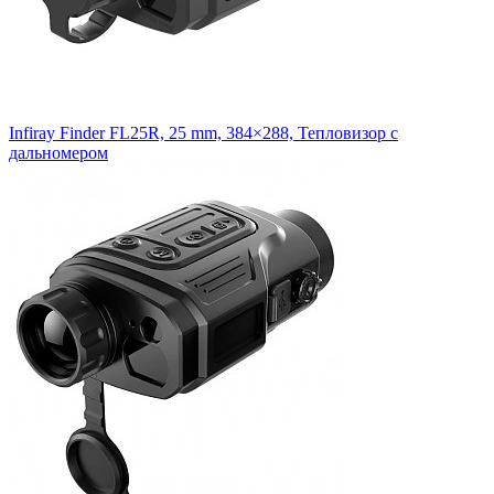
Infiray Finder FL25R, 25 mm, 384×288, Тепловизор с
дальномером