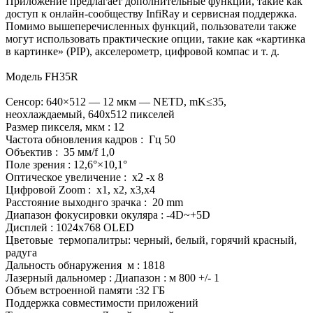
Приложение предлагает дополнительные функции, такие как
доступ к онлайн-сообществу InfiRay и сервисная поддержка.
Помимо вышеперечисленных функций, пользователи также
могут использовать практические опции, такие как «картинка
в картинке» (PIP), акселерометр, цифровой компас и т. д.
Модель FH35R
Сенсор: 640×512 — 12 мкм — NETD, mK≤35,
неохлаждаемый, 640x512 пикселей
Размер пикселя, мкм : 12
Частота обновления кадров : Гц 50
Объектив : 35 мм/f 1,0
Поле зрения : 12,6°×10,1°
Оптическое увеличение : х2 -х 8
Цифровой Zoom : x1, x2, x3,x4
Расстояние выходнго зрачка : 20 mm
Диапазон фокусировки окуляра : -4D~+5D
Дисплей : 1024x768 OLED
Цветовые термопалитры: черный, белый, горячий красный,
радуга
Дальность обнаружения м : 1818
Лазерный дальномер : Диапазон : м 800 +/- 1
Объем встроенной памяти :32 ГБ
Поддержка совместимости приложений