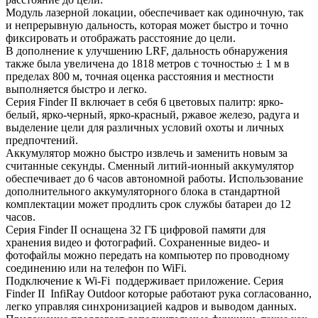
Модуль лазерной локации, обеспечивает как одиночную, так
и непрерывную дальность, которая может быстро и точно
фиксировать и отображать расстояние до цели.
В дополнение к улучшению LRF, дальность обнаружения
также была увеличена до 1818 метров с точностью ± 1 м в
пределах 800 м, точная оценка расстояния и местности
выполняется быстро и легко.
Серия Finder II включает в себя 6 цветовых палитр: ярко-
белый, ярко-черный, ярко-красный, ржавое железо, радуга и
выделение цели для различных условий охоты и личных
предпочтений.
Аккумулятор можно быстро извлечь и заменить новым за
считанные секунды. Сменный литий-ионный аккумулятор
обеспечивает до 6 часов автономной работы. Использование
дополнительного аккумуляторного блока в стандартной
комплектации может продлить срок службы батареи до 12
часов.
Серия Finder II оснащена 32 ГБ цифровой памяти для
хранения видео и фотографий. Сохраненные видео- и
фотофайлы можно передать на компьютер по проводному
соединению или на телефон по WiFi.
Подключение к Wi-Fi поддерживает приложение. Серия
Finder II InfiRay Outdoor которые работают рука согласованно,
легко управляя синхронизацией кадров и выводом данных.