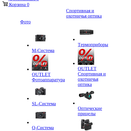
Корзина
0
Спортивная и
охотничья оптика
Фото
Tермоприборы
M-Система
OUTLET
Спортивная и
OUTLET
охотничья
Фотоаппаратура
оптика
SL-Система
Оптические
прицелы
Q-Cистема