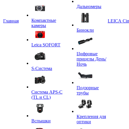
Дальномеры
Компактные
Главная
LEICA Ci
камеры
Бинокли
Leica SOFORT
Цифровые
прицелы День/
Ночь
S-Система
Подзорные
Система APS-C
трубы
(TL и CL)
Крепления для
Вспышки
оптики