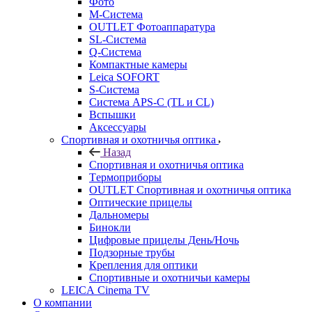
Фото
M-Система
OUTLET Фотоаппаратура
SL-Система
Q-Cистема
Компактные камеры
Leica SOFORT
S-Система
Система APS-C (TL и CL)
Вспышки
Аксессуары
Спортивная и охотничья оптика
Назад
Спортивная и охотничья оптика
Tермоприборы
OUTLET Спортивная и охотничья оптика
Оптические прицелы
Дальномеры
Бинокли
Цифровые прицелы День/Ночь
Подзорные трубы
Крепления для оптики
Спортивные и охотничьи камеры
LEICA Cinema TV
О компании