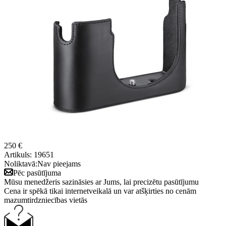
250 €
Artikuls:
19651
Noliktavā:
Nav pieejams
Pēc pasūtījuma
Mūsu menedžeris sazināsies ar Jums, lai precizētu pasūtījumu
Cena ir spēkā tikai internetveikalā un var atšķirties no cenām
mazumtirdzniecības vietās