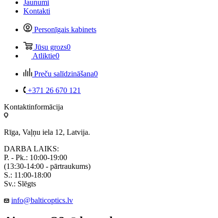
Jaunumi
Kontakti
Personīgais kabinets
Jūsu grozs
0
Atliktie
0
Preču salīdzināšana
0
+371 26 670 121
Kontaktinformācija
Rīga, Vaļņu iela 12, Latvija.
DARBA LAIKS:
P. - Pk.: 10:00-19:00
(13:30-14:00 - pārtraukums)
S.: 11:00-18:00
Sv.: Slēgts
info@balticoptics.lv