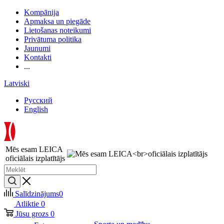
Kompānija
Apmaksa un piegāde
Lietošanas noteikumi
Privātuma politika
Jaunumi
Kontakti
...
Latviski
Русский
English
Mēs esam LEICA
oficiālais izplatītājs
Salīdzinājums
0
Atliktie
0
Jūsu grozs
0