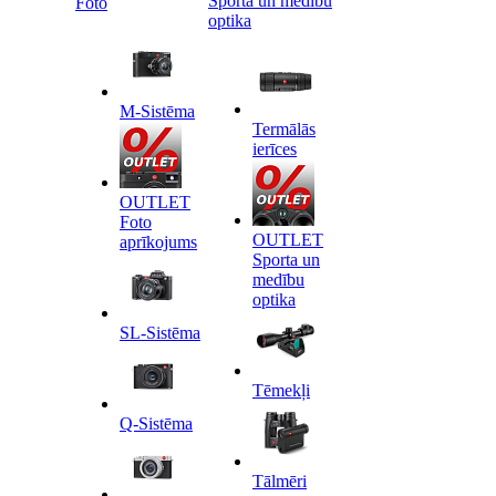
Sporta un medību
Foto
optika
M-Sistēma
Termālās
ierīces
OUTLET
Foto
OUTLET
aprīkojums
Sporta un
medību
optika
SL-Sistēma
Tēmekļi
Q-Sistēma
Tālmēri