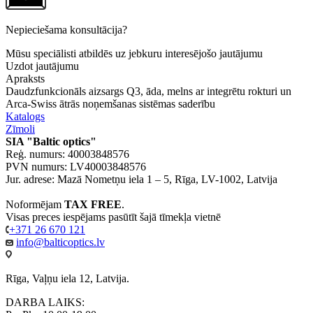
Nepieciešama konsultācija?
Mūsu speciālisti atbildēs uz jebkuru interesējošo jautājumu
Uzdot jautājumu
Apraksts
Daudzfunkcionāls aizsargs Q3, āda, melns ar integrētu rokturi un
Arca-Swiss ātrās noņemšanas sistēmas saderību
Katalogs
Zīmoli
SIA "Baltic optics"
Reģ. numurs: 40003848576
PVN numurs: LV40003848576
Jur. adrese: Mazā Nometņu iela 1 – 5, Rīga, LV-1002, Latvija
Noformējam
TAX FREE
.
Visas preces iespējams pasūtīt šajā tīmekļa vietnē
+371 26 670 121
info@balticoptics.lv
Rīga, Vaļņu iela 12, Latvija.
DARBA LAIKS: