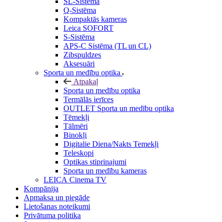
SL-Sistēma
Q-Sistēma
Kompaktās kameras
Leica SOFORT
S-Sistēma
APS-C Sistēma (TL un CL)
Zibspuldzes
Aksesuāri
Sporta un medību optika
Atpakaļ
Sporta un medību optika
Termālās ierīces
OUTLET Sporta un medību optika
Tēmekļi
Tālmēri
Binokļi
Digitalie Diena/Nakts Temekļi
Teleskopi
Optikas stiprinajumi
Sporta un medību kameras
LEICA Cinema TV
Kompānija
Apmaksa un piegāde
Lietošanas noteikumi
Privātuma politika