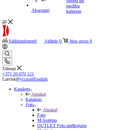
Sporta un
medību
Aksesuāri
kameras
Salīdzinājums
0
Atliktie
0
Jūsu grozs
0
Tālruņi
+371 26 670 121
Latviski
Русский
English
Katalogs
Atpakaļ
Katalogs
Foto
Atpakaļ
Foto
M-Sistēma
OUTLET Foto aprīkojums