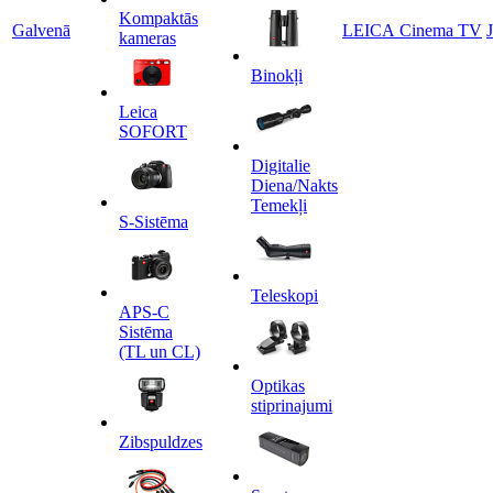
Kompaktās
Galvenā
LEICA Cinema TV
kameras
Binokļi
Leica
SOFORT
Digitalie
Diena/Nakts
Temekļi
S-Sistēma
Teleskopi
APS-C
Sistēma
(TL un CL)
Optikas
stiprinajumi
Zibspuldzes