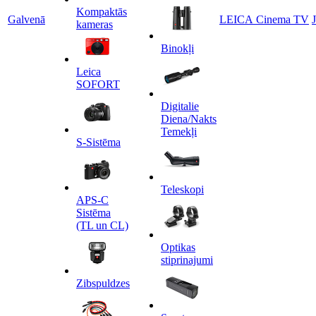
Kompaktās
Galvenā
LEICA Cinema TV
kameras
Binokļi
Leica
SOFORT
Digitalie
Diena/Nakts
Temekļi
S-Sistēma
Teleskopi
APS-C
Sistēma
(TL un CL)
Optikas
stiprinajumi
Zibspuldzes