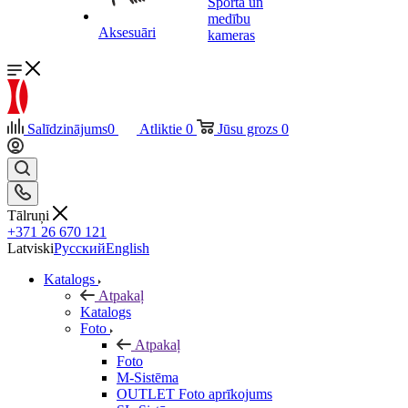
Sporta un
medību
Aksesuāri
kameras
Salīdzinājums
0
Atliktie
0
Jūsu grozs
0
Tālruņi
+371 26 670 121
Latviski
Русский
English
Katalogs
Atpakaļ
Katalogs
Foto
Atpakaļ
Foto
M-Sistēma
OUTLET Foto aprīkojums