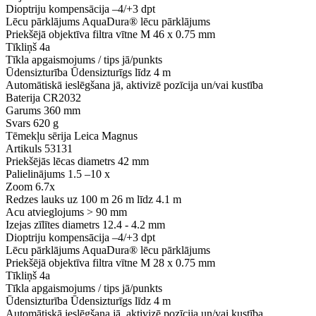
Dioptriju kompensācija
–4/+3 dpt
Lēcu pārklājums
AquaDura® lēcu pārklājums
Priekšējā objektīva filtra vītne
M 46 x 0.75 mm
Tīkliņš
4a
Tīkla apgaismojums / tips
jā/punkts
Ūdensizturība
Ūdensizturīgs līdz 4 m
Automātiskā ieslēgšana
jā, aktivizē pozīcija un/vai kustība
Baterija
CR2032
Garums
360 mm
Svars
620 g
Tēmekļu sērija
Leica Magnus
Artikuls
53131
Priekšējās lēcas diametrs
42 mm
Palielinājums
1.5 –10 x
Zoom
6.7x
Redzes lauks uz 100 m
26 m līdz 4.1 m
Acu atvieglojums
> 90 mm
Izejas zīlītes diametrs
12.4 - 4.2 mm
Dioptriju kompensācija
–4/+3 dpt
Lēcu pārklājums
AquaDura® lēcu pārklājums
Priekšējā objektīva filtra vītne
M 28 x 0.75 mm
Tīkliņš
4a
Tīkla apgaismojums / tips
jā/punkts
Ūdensizturība
Ūdensizturīgs līdz 4 m
Automātiskā ieslēgšana
jā, aktivizē pozīcija un/vai kustība