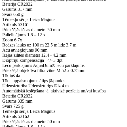
Baterija
CR2032
Garums
317 mm
Svars
650 g
Tēmekļu sērija
Leica Magnus
Artikuls
53161
Priekšējās lēcas diametrs
50 mm
Palielinājums
1.8 – 12 x
Zoom
6.7x
Redzes lauks uz 100 m
22.5 m līdz 3.7 m
Acu atvieglojums
90 mm
Izejas zīlītes diametrs
12.4 - 4.2 mm
Dioptriju kompensācija
–4/+3 dpt
Lēcu pārklājums
AquaDura® lēcu pārklājums
Priekšējā objektīva filtra vītne
M 52 x 0.75mm
Tīkliņš
4a
Tīkla apgaismojums / tips
jā/punkts
Ūdensizturība
Ūdensizturīgs līdz 4 m
Automātiskā ieslēgšana
jā, aktivizē pozīcija un/vai kustība
Baterija
CR2032
Garums
335 mm
Svars
725 g
Tēmekļu sērija
Leica Magnus
Artikuls
53162
Priekšējās lēcas diametrs
50 mm
Palielinājums
1.8 – 12 x