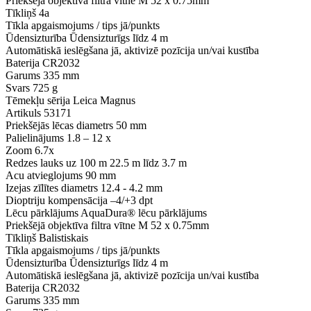
Priekšējā objektīva filtra vītne
M 52 x 0.75mm
Tīkliņš
4a
Tīkla apgaismojums / tips
jā/punkts
Ūdensizturība
Ūdensizturīgs līdz 4 m
Automātiskā ieslēgšana
jā, aktivizē pozīcija un/vai kustība
Baterija
CR2032
Garums
335 mm
Svars
725 g
Tēmekļu sērija
Leica Magnus
Artikuls
53171
Priekšējās lēcas diametrs
50 mm
Palielinājums
1.8 – 12 x
Zoom
6.7x
Redzes lauks uz 100 m
22.5 m līdz 3.7 m
Acu atvieglojums
90 mm
Izejas zīlītes diametrs
12.4 - 4.2 mm
Dioptriju kompensācija
–4/+3 dpt
Lēcu pārklājums
AquaDura® lēcu pārklājums
Priekšējā objektīva filtra vītne
M 52 x 0.75mm
Tīkliņš
Balistiskais
Tīkla apgaismojums / tips
jā/punkts
Ūdensizturība
Ūdensizturīgs līdz 4 m
Automātiskā ieslēgšana
jā, aktivizē pozīcija un/vai kustība
Baterija
CR2032
Garums
335 mm