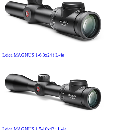
Leica MAGNUS 1-6,3x24 i L-4a
Leica MAGNUS 1,5-10x42 i L-4a