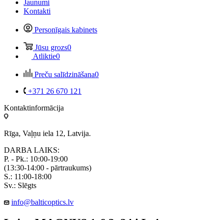
Jaunumi
Kontakti
Personīgais kabinets
Jūsu grozs
0
Atliktie
0
Preču salīdzināšana
0
+371 26 670 121
Kontaktinformācija
Rīga, Vaļņu iela 12, Latvija.
DARBA LAIKS:
P. - Pk.: 10:00-19:00
(13:30-14:00 - pārtraukums)
S.: 11:00-18:00
Sv.: Slēgts
info@balticoptics.lv