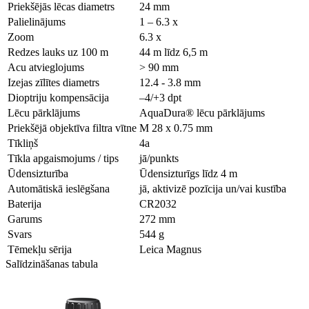
Priekšējās lēcas diametrs
24 mm
Palielinājums
1 – 6.3 x
Zoom
6.3 x
Redzes lauks uz 100 m
44 m līdz 6,5 m
Acu atvieglojums
> 90 mm
Izejas zīlītes diametrs
12.4 - 3.8 mm
Dioptriju kompensācija
–4/+3 dpt
Lēcu pārklājums
AquaDura® lēcu pārklājums
Priekšējā objektīva filtra vītne
M 28 x 0.75 mm
Tīkliņš
4a
Tīkla apgaismojums / tips
jā/punkts
Ūdensizturība
Ūdensizturīgs līdz 4 m
Automātiskā ieslēgšana
jā, aktivizē pozīcija un/vai kustība
Baterija
CR2032
Garums
272 mm
Svars
544 g
Tēmekļu sērija
Leica Magnus
Salīdzināšanas tabula