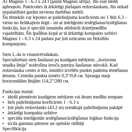
Ar Magnus 1 - 6.3 x 24 I (jaunā Magnus sērija) Jūs esat ideāli
apbruņots. Pateicoties tā ārkārtīgi plašajam redzeslaukam, Jūs nekad
nepalaidīsiet garām nevienu darbības mirkli.
Šis tēmeklis var lepoties ar palielinājuma koeficientu no 1 līdz 6.3 –
vienu no lielākajiem tirgū - un ar inteliģento ieslēgšanas/izslēgšanas
funkciju, kas ir speciāli izmainīta atbilstoši dzinējmedību
vajadzībām. Šīs īpašības kopā ar tā ārkārtīgi kompakto uzbūvi
Magnus 1 - 6.3 x 24 padara par ļoti uzticamu un fleksiblu
kompanjonu.
Siets L-4a is visunivērsālakais.
Specializētais siets šaušanai pa kustīgam mērķiem. „horizonta
smalka līnija” nodrošina ieroča pareizu šaušanas stāvokli. Kad
redzeslauka centrs ir tīrs, intuitīvi izvēlēts punkts paātrina tēmēšanas
ātrumu. Centrāla punkta izmērs 0,3''/0,8 см. Sprauga starp
horizontālām līnijām 114,2''/280 см.
Funkcijas īsumā:
• ideāli piemērots kustīgiem mērķiem vai ātram medību tempam
• liels palielinājuma koeficients 1 - 6.3 x
• ļoti plašs redzeslauks (43.2 m) zemākajā palielinājuma pakāpē
• ārkārtīgi kompakta uzbūve
• speciāla inteliģentās ieslēgšanas/izslēgšanas loģikas funkcija
• izcila gaismas pārnese un optiskie rādītāji
Specifikācija