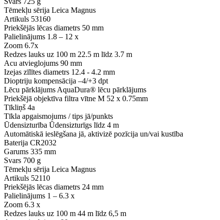
Svars
725 g
Tēmekļu sērija
Leica Magnus
Artikuls
53160
Priekšējās lēcas diametrs
50 mm
Palielinājums
1.8 – 12 x
Zoom
6.7x
Redzes lauks uz 100 m
22.5 m līdz 3.7 m
Acu atvieglojums
90 mm
Izejas zīlītes diametrs
12.4 - 4.2 mm
Dioptriju kompensācija
–4/+3 dpt
Lēcu pārklājums
AquaDura® lēcu pārklājums
Priekšējā objektīva filtra vītne
M 52 x 0.75mm
Tīkliņš
4a
Tīkla apgaismojums / tips
jā/punkts
Ūdensizturība
Ūdensizturīgs līdz 4 m
Automātiskā ieslēgšana
jā, aktivizē pozīcija un/vai kustība
Baterija
CR2032
Garums
335 mm
Svars
700 g
Tēmekļu sērija
Leica Magnus
Artikuls
52110
Priekšējās lēcas diametrs
24 mm
Palielinājums
1 – 6.3 x
Zoom
6.3 x
Redzes lauks uz 100 m
44 m līdz 6,5 m