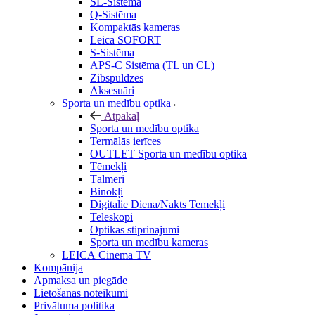
SL-Sistēma
Q-Sistēma
Kompaktās kameras
Leica SOFORT
S-Sistēma
APS-C Sistēma (TL un CL)
Zibspuldzes
Aksesuāri
Sporta un medību optika
Atpakaļ
Sporta un medību optika
Termālās ierīces
OUTLET Sporta un medību optika
Tēmekļi
Tālmēri
Binokļi
Digitalie Diena/Nakts Temekļi
Teleskopi
Optikas stiprinajumi
Sporta un medību kameras
LEICA Cinema TV
Kompānija
Apmaksa un piegāde
Lietošanas noteikumi
Privātuma politika