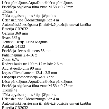
Lēcu pārklājums
AquaDura® lēcu pārklājums
Priekšējā objektīva filtra vītne
M 58 x 0.75mm
Tīkliņš
4a
Tīkla apgaismojums / tips
jā/punkts
Ūdensizturība
Ūdensizturīgs līdz 4 m
Automātiskā ieslēgšana
jā, aktivizē pozīcija un/vai kustība
Baterija
CR2032
Garums
360 mm
Svars
785 g
Tēmekļu sērija
Leica Magnus
Artikuls
54133
Priekšējās lēcas diametrs
56 mm
Palielinājums
2.4–16 x
Zoom
6.7x
Redzes lauks uz 100 m
17 m līdz 2.6 m
Acu atvieglojums
90 mm
Izejas zīlītes diametrs
12.4 - 3.5 mm
Dioptriju kompensācija
–4/+3 dpt
Lēcu pārklājums
AquaDura® lēcu pārklājums
Priekšējā objektīva filtra vītne
M 58 x 0.75mm
Tīkliņš
4a
Tīkla apgaismojums / tips
jā/punkts
Ūdensizturība
Ūdensizturīgs līdz 4 m
Automātiskā ieslēgšana
jā, aktivizē pozīcija un/vai kustība
Baterija
CR2032