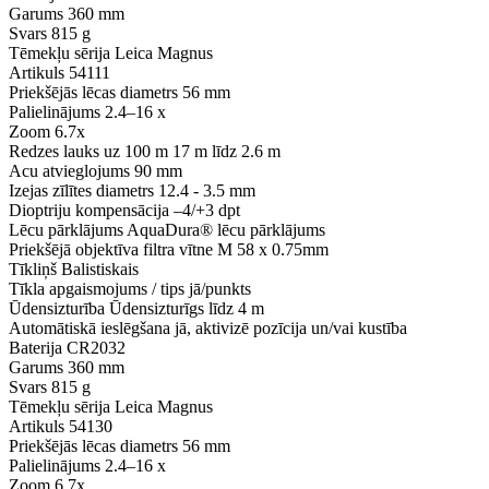
Garums
360 mm
Svars
815 g
Tēmekļu sērija
Leica Magnus
Artikuls
54111
Priekšējās lēcas diametrs
56 mm
Palielinājums
2.4–16 x
Zoom
6.7x
Redzes lauks uz 100 m
17 m līdz 2.6 m
Acu atvieglojums
90 mm
Izejas zīlītes diametrs
12.4 - 3.5 mm
Dioptriju kompensācija
–4/+3 dpt
Lēcu pārklājums
AquaDura® lēcu pārklājums
Priekšējā objektīva filtra vītne
M 58 x 0.75mm
Tīkliņš
Balistiskais
Tīkla apgaismojums / tips
jā/punkts
Ūdensizturība
Ūdensizturīgs līdz 4 m
Automātiskā ieslēgšana
jā, aktivizē pozīcija un/vai kustība
Baterija
CR2032
Garums
360 mm
Svars
815 g
Tēmekļu sērija
Leica Magnus
Artikuls
54130
Priekšējās lēcas diametrs
56 mm
Palielinājums
2.4–16 x
Zoom
6.7x