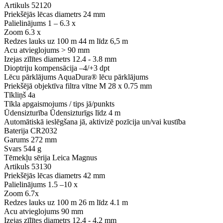
Artikuls
52120
Priekšējās lēcas diametrs
24 mm
Palielinājums
1 – 6.3 x
Zoom
6.3 x
Redzes lauks uz 100 m
44 m līdz 6,5 m
Acu atvieglojums
> 90 mm
Izejas zīlītes diametrs
12.4 - 3.8 mm
Dioptriju kompensācija
–4/+3 dpt
Lēcu pārklājums
AquaDura® lēcu pārklājums
Priekšējā objektīva filtra vītne
M 28 x 0.75 mm
Tīkliņš
4a
Tīkla apgaismojums / tips
jā/punkts
Ūdensizturība
Ūdensizturīgs līdz 4 m
Automātiskā ieslēgšana
jā, aktivizē pozīcija un/vai kustība
Baterija
CR2032
Garums
272 mm
Svars
544 g
Tēmekļu sērija
Leica Magnus
Artikuls
53130
Priekšējās lēcas diametrs
42 mm
Palielinājums
1.5 –10 x
Zoom
6.7x
Redzes lauks uz 100 m
26 m līdz 4.1 m
Acu atvieglojums
90 mm
Izejas zīlītes diametrs
12.4 - 4.2 mm