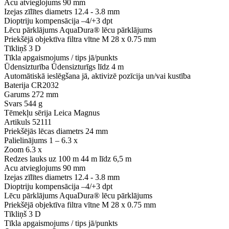
Acu atvieglojums
90 mm
Izejas zīlītes diametrs
12.4 - 3.8 mm
Dioptriju kompensācija
–4/+3 dpt
Lēcu pārklājums
AquaDura® lēcu pārklājums
Priekšējā objektīva filtra vītne
M 28 x 0.75 mm
Tīkliņš
3 D
Tīkla apgaismojums / tips
jā/punkts
Ūdensizturība
Ūdensizturīgs līdz 4 m
Automātiskā ieslēgšana
jā, aktivizē pozīcija un/vai kustība
Baterija
CR2032
Garums
272 mm
Svars
544 g
Tēmekļu sērija
Leica Magnus
Artikuls
52111
Priekšējās lēcas diametrs
24 mm
Palielinājums
1 – 6.3 x
Zoom
6.3 x
Redzes lauks uz 100 m
44 m līdz 6,5 m
Acu atvieglojums
90 mm
Izejas zīlītes diametrs
12.4 - 3.8 mm
Dioptriju kompensācija
–4/+3 dpt
Lēcu pārklājums
AquaDura® lēcu pārklājums
Priekšējā objektīva filtra vītne
M 28 x 0.75 mm
Tīkliņš
3 D
Tīkla apgaismojums / tips
jā/punkts