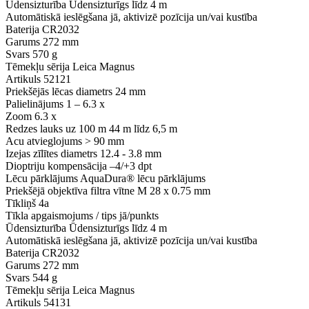
Ūdensizturība
Ūdensizturīgs līdz 4 m
Automātiskā ieslēgšana
jā, aktivizē pozīcija un/vai kustība
Baterija
CR2032
Garums
272 mm
Svars
570 g
Tēmekļu sērija
Leica Magnus
Artikuls
52121
Priekšējās lēcas diametrs
24 mm
Palielinājums
1 – 6.3 x
Zoom
6.3 x
Redzes lauks uz 100 m
44 m līdz 6,5 m
Acu atvieglojums
> 90 mm
Izejas zīlītes diametrs
12.4 - 3.8 mm
Dioptriju kompensācija
–4/+3 dpt
Lēcu pārklājums
AquaDura® lēcu pārklājums
Priekšējā objektīva filtra vītne
M 28 x 0.75 mm
Tīkliņš
4a
Tīkla apgaismojums / tips
jā/punkts
Ūdensizturība
Ūdensizturīgs līdz 4 m
Automātiskā ieslēgšana
jā, aktivizē pozīcija un/vai kustība
Baterija
CR2032
Garums
272 mm
Svars
544 g
Tēmekļu sērija
Leica Magnus
Artikuls
54131