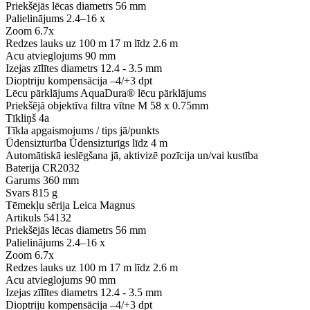
Priekšējās lēcas diametrs
56 mm
Palielinājums
2.4–16 x
Zoom
6.7x
Redzes lauks uz 100 m
17 m līdz 2.6 m
Acu atvieglojums
90 mm
Izejas zīlītes diametrs
12.4 - 3.5 mm
Dioptriju kompensācija
–4/+3 dpt
Lēcu pārklājums
AquaDura® lēcu pārklājums
Priekšējā objektīva filtra vītne
M 58 x 0.75mm
Tīkliņš
4a
Tīkla apgaismojums / tips
jā/punkts
Ūdensizturība
Ūdensizturīgs līdz 4 m
Automātiskā ieslēgšana
jā, aktivizē pozīcija un/vai kustība
Baterija
CR2032
Garums
360 mm
Svars
815 g
Tēmekļu sērija
Leica Magnus
Artikuls
54132
Priekšējās lēcas diametrs
56 mm
Palielinājums
2.4–16 x
Zoom
6.7x
Redzes lauks uz 100 m
17 m līdz 2.6 m
Acu atvieglojums
90 mm
Izejas zīlītes diametrs
12.4 - 3.5 mm
Dioptriju kompensācija
–4/+3 dpt