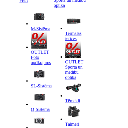
Sporta un medību
Foto
optika
M-Sistēma
Termālās
ierīces
OUTLET
Foto
OUTLET
aprīkojums
Sporta un
medību
optika
SL-Sistēma
Tēmekļi
Q-Sistēma
Tālmēri