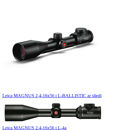
Leica MAGNUS 2,4-16x56 i L-BALLISTIC ar sliedi
Leica MAGNUS 2.4-16x56 i L-4a