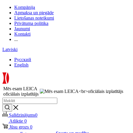
Kompānija
Apmaksa un piegāde
Lietošanas noteikumi
Privātuma politika
Jaunumi
Kontakti
...
Latviski
Русский
English
Mēs esam LEICA
oficiālais izplatītājs
Salīdzinājums
0
Atliktie
0
Jūsu grozs
0