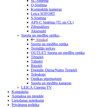
SL-Sistēma
Q-Sistēma
Kompaktās kameras
Leica SOFORT
S-Sistēma
APS-C Sistēma (TL un CL)
Zibspuldzes
Aksesuāri
Sporta un medību optika
Atpakaļ
Sporta un medību optika
Termālās ierīces
OUTLET Sporta un medību optika
Tēmekļi
Tālmēri
Binokļi
Digitalie Diena/Nakts Temekļi
Teleskopi
Optikas stiprinajumi
Sporta un medību kameras
LEICA Cinema TV
Kompānija
Apmaksa un piegāde
Lietošanas noteikumi
Privātuma politika