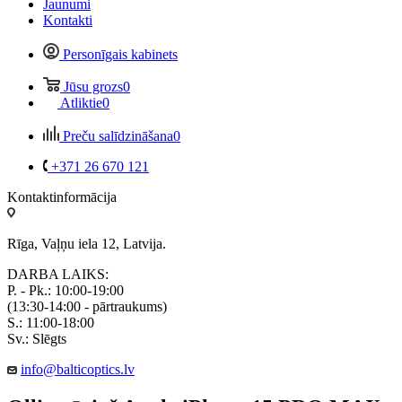
Jaunumi
Kontakti
Personīgais kabinets
Jūsu grozs
0
Atliktie
0
Preču salīdzināšana
0
+371 26 670 121
Kontaktinformācija
Rīga, Vaļņu iela 12, Latvija.
DARBA LAIKS:
P. - Pk.: 10:00-19:00
(13:30-14:00 - pārtraukums)
S.: 11:00-18:00
Sv.: Slēgts
info@balticoptics.lv