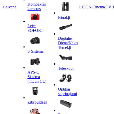
Kompaktās
Galvenā
LEICA Cinema TV
kameras
Binokļi
Leica
SOFORT
Digitalie
Diena/Nakts
Temekļi
S-Sistēma
Teleskopi
APS-C
Sistēma
(TL un CL)
Optikas
stiprinajumi
Zibspuldzes