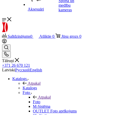
Sporta un
medību
Aksesuāri
kameras
Salīdzinājums
0
Atliktie
0
Jūsu grozs
0
Tālruņi
+371 26 670 121
Latviski
Русский
English
Katalogs
Atpakaļ
Katalogs
Foto
Atpakaļ
Foto
M-Sistēma
OUTLET Foto aprīkojums