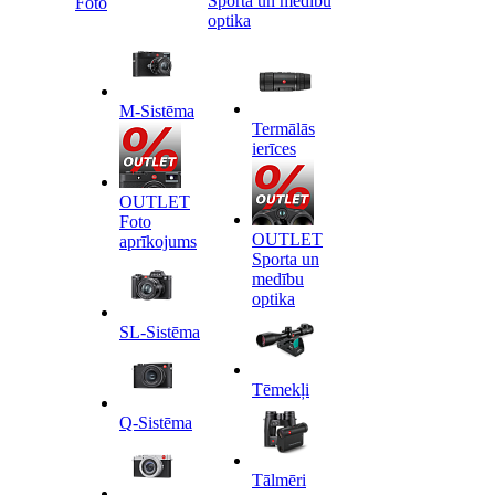
Sporta un medību
Foto
optika
M-Sistēma
Termālās
ierīces
OUTLET
Foto
OUTLET
aprīkojums
Sporta un
medību
optika
SL-Sistēma
Tēmekļi
Q-Sistēma
Tālmēri