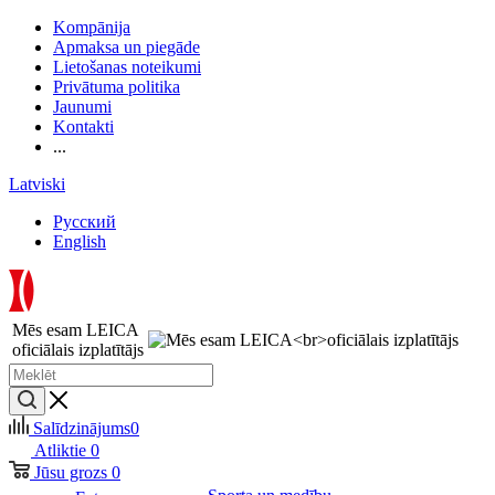
Kompānija
Apmaksa un piegāde
Lietošanas noteikumi
Privātuma politika
Jaunumi
Kontakti
...
Latviski
Русский
English
Mēs esam LEICA
oficiālais izplatītājs
Salīdzinājums
0
Atliktie
0
Jūsu grozs
0