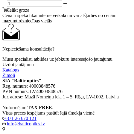
Ielikt grozā
Cena ir spēkā tikai internetveikalā un var atšķirties no cenām
mazumtirdzniecības vietās
Nepieciešama konsultācija?
Mūsu speciālisti atbildēs uz jebkuru interesējošo jautājumu
Uzdot jautājumu
Katalogs
Zīmoli
SIA "Baltic optics"
Reģ. numurs: 40003848576
PVN numurs: LV40003848576
Jur. adrese: Mazā Nometņu iela 1 – 5, Rīga, LV-1002, Latvija
Noformējam
TAX FREE
.
Visas preces iespējams pasūtīt šajā tīmekļa vietnē
+371 26 670 121
info@balticoptics.lv