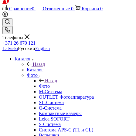
Сравнение
0
Отложенные
0
Корзина
0
Телефоны
+371 26 670 121
Latviski
Русский
English
Каталог
Назад
Каталог
Фото
Назад
Фото
M-Система
OUTLET Фотоаппаратура
SL-Система
Q-Cистема
Компактные камеры
Leica SOFORT
S-Система
Система APS-C (TL и CL)
Вспышки