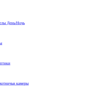
елы День/Ночь
бы
оптики
хотничьи камеры