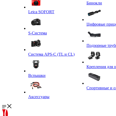
Бинокли
Leica SOFORT
Цифровые приц
S-Система
Подзорные тру
Система APS-C (TL и CL)
Крепления для 
Вспышки
Спортивные и о
Аксессуары