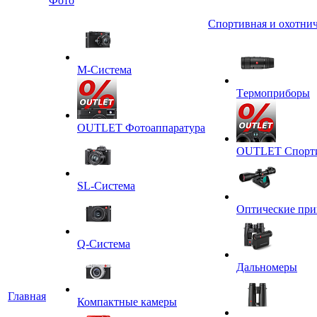
Фото
Спортивная и охотнич
M-Система
Tермоприборы
OUTLET Фотоаппаратура
OUTLET Спортив
SL-Система
Оптические пр
Q-Cистема
Дальномеры
Главная
Компактные камеры