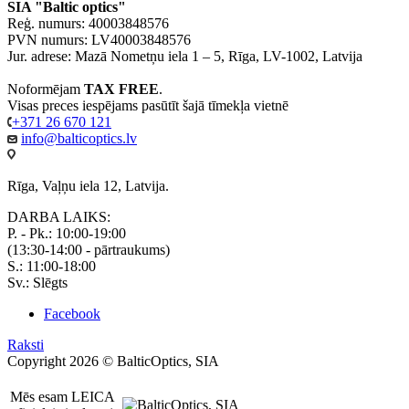
SIA "Baltic optics"
Reģ. numurs: 40003848576
PVN numurs: LV40003848576
Jur. adrese: Mazā Nometņu iela 1 – 5, Rīga, LV-1002, Latvija
Noformējam
TAX FREE
.
Visas preces iespējams pasūtīt šajā tīmekļa vietnē
+371 26 670 121
info@balticoptics.lv
Rīga, Vaļņu iela 12, Latvija.
DARBA LAIKS:
P. - Pk.: 10:00-19:00
(13:30-14:00 - pārtraukums)
S.: 11:00-18:00
Sv.: Slēgts
Facebook
Raksti
Copyright 2026 © BalticOptics, SIA
Mēs esam LEICA