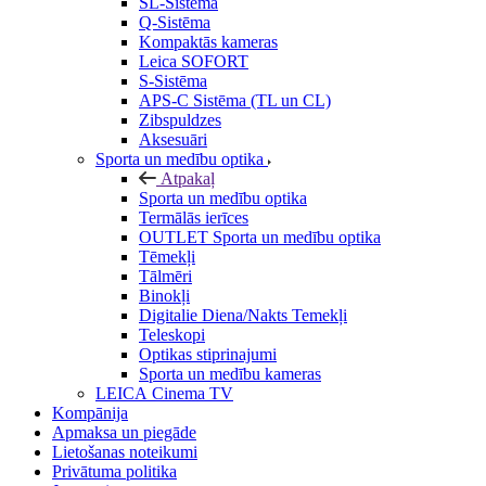
SL-Sistēma
Q-Sistēma
Kompaktās kameras
Leica SOFORT
S-Sistēma
APS-C Sistēma (TL un CL)
Zibspuldzes
Aksesuāri
Sporta un medību optika
Atpakaļ
Sporta un medību optika
Termālās ierīces
OUTLET Sporta un medību optika
Tēmekļi
Tālmēri
Binokļi
Digitalie Diena/Nakts Temekļi
Teleskopi
Optikas stiprinajumi
Sporta un medību kameras
LEICA Cinema TV
Kompānija
Apmaksa un piegāde
Lietošanas noteikumi
Privātuma politika