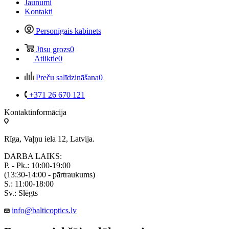
Jaunumi
Kontakti
Personīgais kabinets
Jūsu grozs
0
Atliktie
0
Preču salīdzināšana
0
+371 26 670 121
Kontaktinformācija
Rīga, Vaļņu iela 12, Latvija.
DARBA LAIKS:
P. - Pk.: 10:00-19:00
(13:30-14:00 - pārtraukums)
S.: 11:00-18:00
Sv.: Slēgts
info@balticoptics.lv