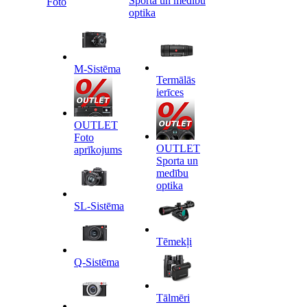
Sporta un medību
Foto
optika
M-Sistēma
Termālās
ierīces
OUTLET
Foto
OUTLET
aprīkojums
Sporta un
medību
optika
SL-Sistēma
Tēmekļi
Q-Sistēma
Tālmēri