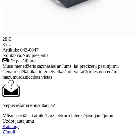
28 €
35 €
Artikuls:
043-0047
Noliktavā:
Nav pieejams
Pēc pasūtījuma
Mūsu menedžeris sazināsies ar Jums, lai precizētu pasūtījumu
Cena ir spēkā tikai internetveikalā un var atšķirties no cenām
mazumtirdzniecības vietās
Nepieciešama konsultācija?
Mūsu speciālisti atbildēs uz jebkuru interesējošo jautājumu
Uzdot jautājumu
Katalogs
Zīmoli