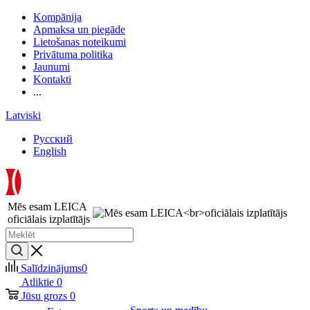
Kompānija
Apmaksa un piegāde
Lietošanas noteikumi
Privātuma politika
Jaunumi
Kontakti
...
Latviski
Русский
English
Mēs esam LEICA
oficiālais izplatītājs
Salīdzinājums
0
Atliktie
0
Jūsu grozs
0