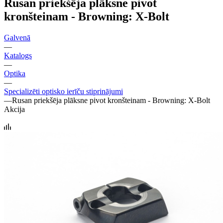
Rusan priekšēja plāksne pivot
kronšteinam - Browning: X-Bolt
Galvenā
—
Katalogs
—
Optika
—
Specializēti optisko ierīču stiprinājumi
—
Rusan priekšēja plāksne pivot kronšteinam - Browning: X-Bolt
Akcija