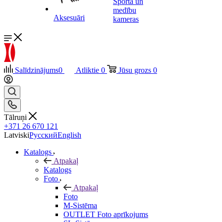
Sporta un
medību
Aksesuāri
kameras
Salīdzinājums
0
Atliktie
0
Jūsu grozs
0
Tālruņi
+371 26 670 121
Latviski
Русский
English
Katalogs
Atpakaļ
Katalogs
Foto
Atpakaļ
Foto
M-Sistēma
OUTLET Foto aprīkojums