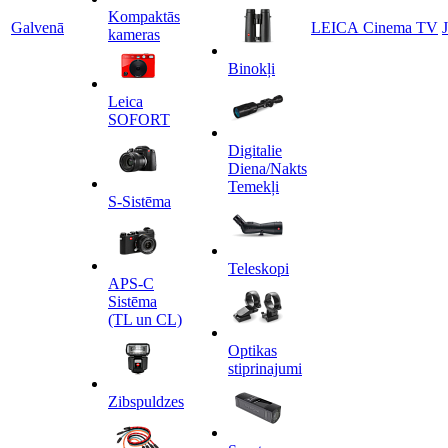
Kompaktās
Galvenā
LEICA Cinema TV
kameras
Binokļi
Leica
SOFORT
Digitalie
Diena/Nakts
Temekļi
S-Sistēma
Teleskopi
APS-C
Sistēma
(TL un CL)
Optikas
stiprinajumi
Zibspuldzes