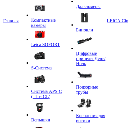
Дальномеры
Компактные
Главная
LEICA Ci
камеры
Бинокли
Leica SOFORT
Цифровые
прицелы День/
Ночь
S-Система
Подзорные
Система APS-C
трубы
(TL и CL)
Крепления для
Вспышки
оптики