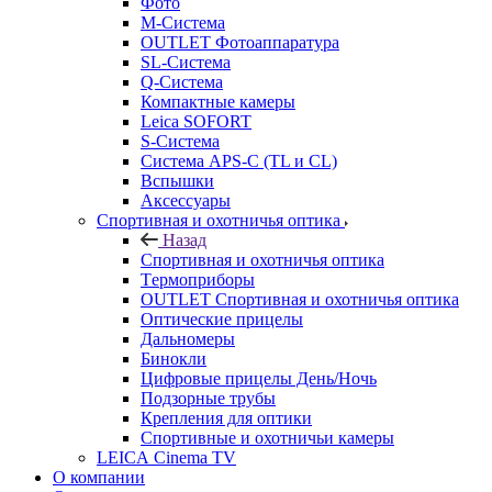
Фото
M-Система
OUTLET Фотоаппаратура
SL-Система
Q-Cистема
Компактные камеры
Leica SOFORT
S-Система
Система APS-C (TL и CL)
Вспышки
Аксессуары
Спортивная и охотничья оптика
Назад
Спортивная и охотничья оптика
Tермоприборы
OUTLET Спортивная и охотничья оптика
Оптические прицелы
Дальномеры
Бинокли
Цифровые прицелы День/Ночь
Подзорные трубы
Крепления для оптики
Спортивные и охотничьи камеры
LEICA Cinema TV
О компании