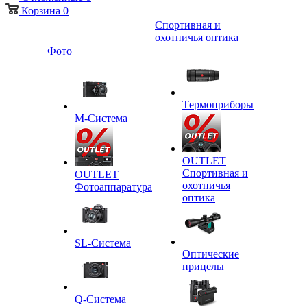
Корзина
0
Спортивная и
охотничья оптика
Фото
Tермоприборы
M-Система
OUTLET
Спортивная и
OUTLET
охотничья
Фотоаппаратура
оптика
SL-Система
Оптические
прицелы
Q-Cистема