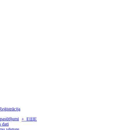
Reģistrācija
pasūtījumi
+ ЕЩЕ
 dati
mu vēsture