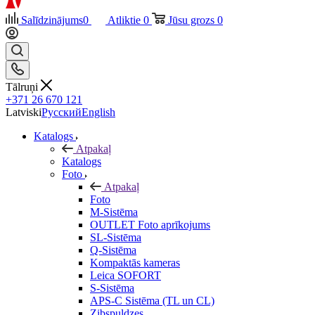
Salīdzinājums
0
Atliktie
0
Jūsu grozs
0
Tālruņi
+371 26 670 121
Latviski
Русский
English
Katalogs
Atpakaļ
Katalogs
Foto
Atpakaļ
Foto
M-Sistēma
OUTLET Foto aprīkojums
SL-Sistēma
Q-Sistēma
Kompaktās kameras
Leica SOFORT
S-Sistēma
APS-C Sistēma (TL un CL)
Zibspuldzes