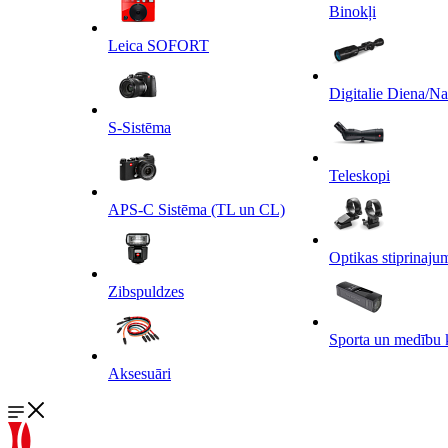
Binokļi
Leica SOFORT
Digitalie Diena/N
S-Sistēma
Teleskopi
APS-C Sistēma (TL un CL)
Optikas stiprinaju
Zibspuldzes
Sporta un medību 
Aksesuāri