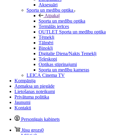
Aksesuāri
Sporta un medību optika
Atpakaļ
Sporta un medību optika
Termālās ierīces
OUTLET Sporta un medību optika
Tēmekļi
Tālmēri
Binokļi
Digitalie Diena/Nakts Temekļi
Teleskopi
Optikas stiprinajumi
Sporta un medību kameras
LEICA Cinema TV
Kompānija
Apmaksa un piegāde
Lietošanas noteikumi
Privātuma politika
Jaunumi
Kontakti
Personīgais kabinets
Jūsu grozs
0