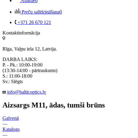
Atliktie
0
Preču salīdzināšana
0
+371 26 670 121
Kontaktinformācija
Rīga, Vaļņu iela 12, Latvija.
DARBA LAIKS:
P. - Pk.: 10:00-19:00
(13:30-14:00 - pārtraukums)
S.: 11:00-18:00
Sv.: Slēgts
info@balticoptics.lv
Aizsargs M11, ādas, tumši brūns
Galvenā
—
Katalogs
—