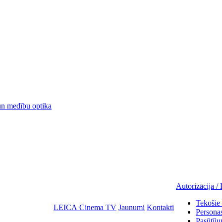
 medību optika
Autorizācija / 
Tekošie 
LEICA Cinema TV
Jaunumi
Kontakti
Personas
Pasūtīju