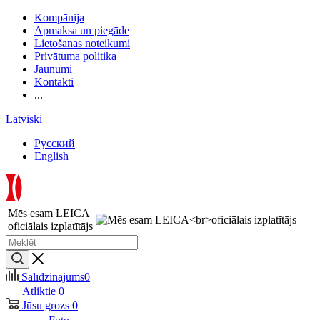
Kompānija
Apmaksa un piegāde
Lietošanas noteikumi
Privātuma politika
Jaunumi
Kontakti
...
Latviski
Русский
English
Mēs esam LEICA
oficiālais izplatītājs
Salīdzinājums
0
Atliktie
0
Jūsu grozs
0