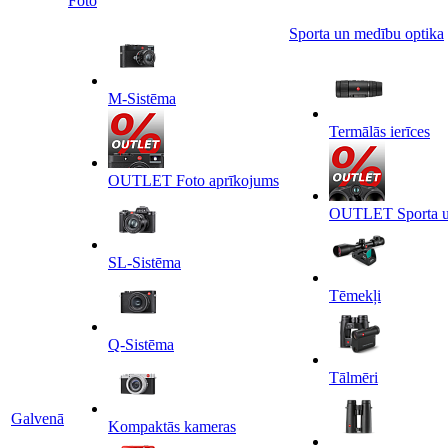
Foto
Sporta un medību optika
M-Sistēma
Termālās ierīces
OUTLET Foto aprīkojums
OUTLET Sporta un
SL-Sistēma
Tēmekļi
Q-Sistēma
Tālmēri
Galvenā
Kompaktās kameras