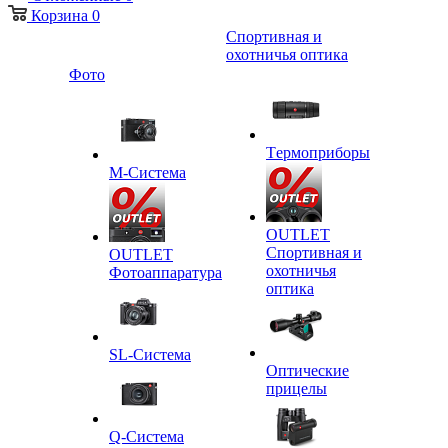
Корзина
0
Спортивная и
охотничья оптика
Фото
Tермоприборы
M-Система
OUTLET
Спортивная и
OUTLET
охотничья
Фотоаппаратура
оптика
SL-Система
Оптические
прицелы
Q-Cистема