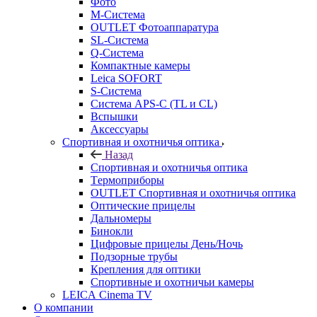
Фото
M-Система
OUTLET Фотоаппаратура
SL-Система
Q-Cистема
Компактные камеры
Leica SOFORT
S-Система
Система APS-C (TL и CL)
Вспышки
Аксессуары
Спортивная и охотничья оптика
Назад
Спортивная и охотничья оптика
Tермоприборы
OUTLET Спортивная и охотничья оптика
Оптические прицелы
Дальномеры
Бинокли
Цифровые прицелы День/Ночь
Подзорные трубы
Крепления для оптики
Спортивные и охотничьи камеры
LEICA Cinema TV
О компании