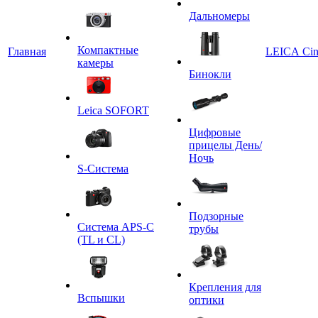
Дальномеры
Компактные
Главная
LEICA Ci
камеры
Бинокли
Leica SOFORT
Цифровые
прицелы День/
Ночь
S-Система
Подзорные
Система APS-C
трубы
(TL и CL)
Крепления для
Вспышки
оптики