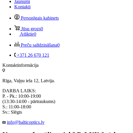
Jaunumi
Kontakti
Personīgais kabinets
Jūsu grozs
0
Atliktie
0
Preču salīdzināšana
0
+371 26 670 121
Kontaktinformācija
Rīga, Vaļņu iela 12, Latvija.
DARBA LAIKS:
P. - Pk.: 10:00-19:00
(13:30-14:00 - pārtraukums)
S.: 11:00-18:00
Sv.: Slēgts
info@balticoptics.lv