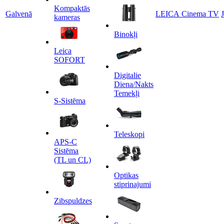
Kompaktās
Galvenā
LEICA Cinema TV
kameras
Binokļi
Leica
SOFORT
Digitalie
Diena/Nakts
Temekļi
S-Sistēma
Teleskopi
APS-C
Sistēma
(TL un CL)
Optikas
stiprinajumi
Zibspuldzes