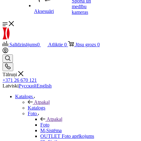
Sporta un
medību
Aksesuāri
kameras
Salīdzinājums
0
Atliktie
0
Jūsu grozs
0
Tālruņi
+371 26 670 121
Latviski
Русский
English
Katalogs
Atpakaļ
Katalogs
Foto
Atpakaļ
Foto
M-Sistēma
OUTLET Foto aprīkojums