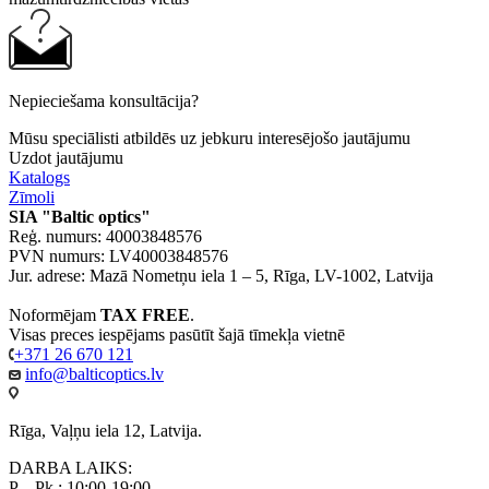
Nepieciešama konsultācija?
Mūsu speciālisti atbildēs uz jebkuru interesējošo jautājumu
Uzdot jautājumu
Katalogs
Zīmoli
SIA "Baltic optics"
Reģ. numurs: 40003848576
PVN numurs: LV40003848576
Jur. adrese: Mazā Nometņu iela 1 – 5, Rīga, LV-1002, Latvija
Noformējam
TAX FREE
.
Visas preces iespējams pasūtīt šajā tīmekļa vietnē
+371 26 670 121
info@balticoptics.lv
Rīga, Vaļņu iela 12, Latvija.
DARBA LAIKS:
P. - Pk.: 10:00-19:00