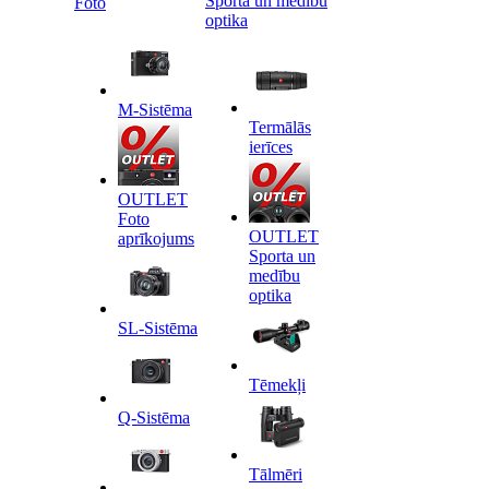
Sporta un medību
Foto
optika
M-Sistēma
Termālās
ierīces
OUTLET
Foto
OUTLET
aprīkojums
Sporta un
medību
optika
SL-Sistēma
Tēmekļi
Q-Sistēma
Tālmēri