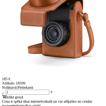
185 €
Artikuls:
18599
Noliktavā:
Pietiekami
Ielikt grozā
Cena ir spēkā tikai internetveikalā un var atšķirties no cenām
mazumtirdzniecības vietās