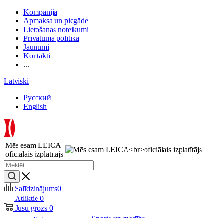
Kompānija
Apmaksa un piegāde
Lietošanas noteikumi
Privātuma politika
Jaunumi
Kontakti
...
Latviski
Русский
English
Mēs esam LEICA
oficiālais izplatītājs
Salīdzinājums
0
Atliktie
0
Jūsu grozs
0