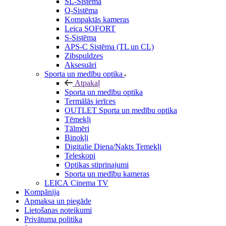
SL-Sistēma
Q-Sistēma
Kompaktās kameras
Leica SOFORT
S-Sistēma
APS-C Sistēma (TL un CL)
Zibspuldzes
Aksesuāri
Sporta un medību optika
Atpakaļ
Sporta un medību optika
Termālās ierīces
OUTLET Sporta un medību optika
Tēmekļi
Tālmēri
Binokļi
Digitalie Diena/Nakts Temekļi
Teleskopi
Optikas stiprinajumi
Sporta un medību kameras
LEICA Cinema TV
Kompānija
Apmaksa un piegāde
Lietošanas noteikumi
Privātuma politika