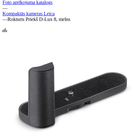
Foto aprīkojuma katalogs
—
Kompaktās kameras Leica
—
Rokturis Priekš D-Lux 8, melns