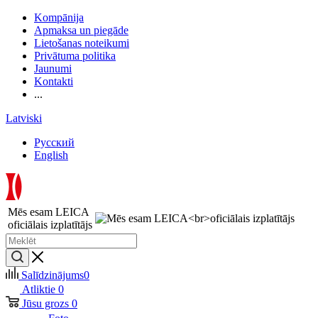
Kompānija
Apmaksa un piegāde
Lietošanas noteikumi
Privātuma politika
Jaunumi
Kontakti
...
Latviski
Русский
English
Mēs esam LEICA
oficiālais izplatītājs
Salīdzinājums
0
Atliktie
0
Jūsu grozs
0