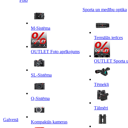
Foto
Sporta un medību optika
M-Sistēma
Termālās ierīces
OUTLET Foto aprīkojums
OUTLET Sporta un
SL-Sistēma
Tēmekļi
Q-Sistēma
Tālmēri
Galvenā
Kompaktās kameras