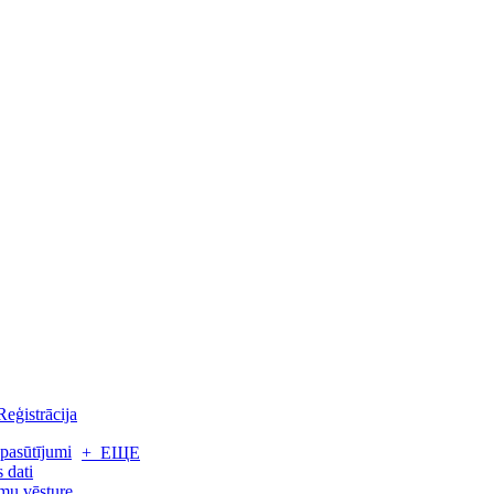
Reģistrācija
pasūtījumi
+ ЕЩЕ
 dati
mu vēsture