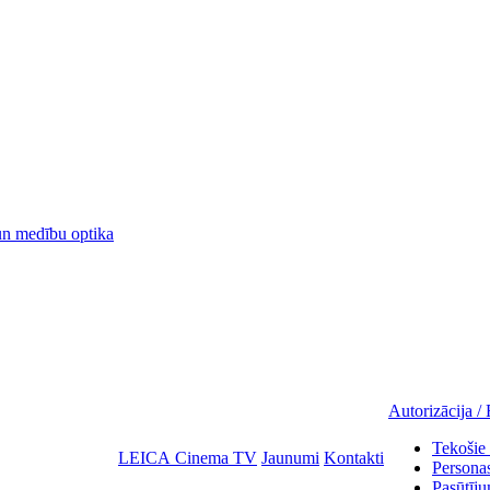
 medību optika
Autorizācija / 
Tekošie 
LEICA Cinema TV
Jaunumi
Kontakti
Personas
Pasūtīju