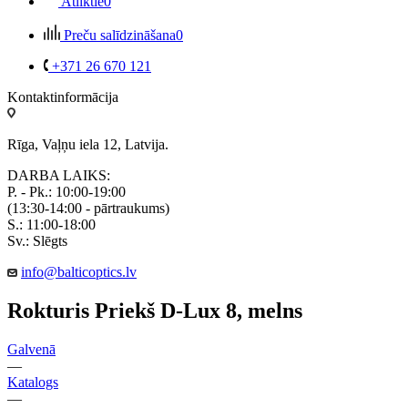
Atliktie
0
Preču salīdzināšana
0
+371 26 670 121
Kontaktinformācija
Rīga, Vaļņu iela 12, Latvija.
DARBA LAIKS:
P. - Pk.: 10:00-19:00
(13:30-14:00 - pārtraukums)
S.: 11:00-18:00
Sv.: Slēgts
info@balticoptics.lv
Rokturis Priekš D-Lux 8, melns
Galvenā
—
Katalogs
—