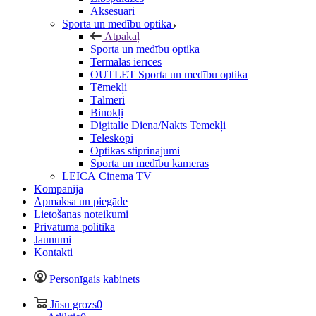
Aksesuāri
Sporta un medību optika
Atpakaļ
Sporta un medību optika
Termālās ierīces
OUTLET Sporta un medību optika
Tēmekļi
Tālmēri
Binokļi
Digitalie Diena/Nakts Temekļi
Teleskopi
Optikas stiprinajumi
Sporta un medību kameras
LEICA Cinema TV
Kompānija
Apmaksa un piegāde
Lietošanas noteikumi
Privātuma politika
Jaunumi
Kontakti
Personīgais kabinets
Jūsu grozs
0