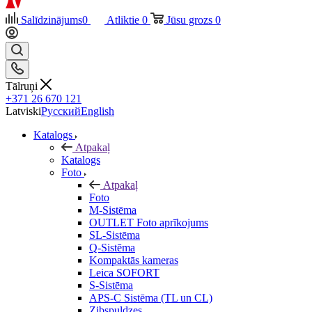
Salīdzinājums
0
Atliktie
0
Jūsu grozs
0
Tālruņi
+371 26 670 121
Latviski
Русский
English
Katalogs
Atpakaļ
Katalogs
Foto
Atpakaļ
Foto
M-Sistēma
OUTLET Foto aprīkojums
SL-Sistēma
Q-Sistēma
Kompaktās kameras
Leica SOFORT
S-Sistēma
APS-C Sistēma (TL un CL)
Zibspuldzes