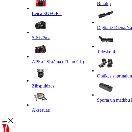
Binokļi
Leica SOFORT
Digitalie Diena/N
S-Sistēma
Teleskopi
APS-C Sistēma (TL un CL)
Optikas stiprinaju
Zibspuldzes
Sporta un medību 
Aksesuāri