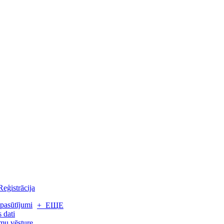
Reģistrācija
pasūtījumi
+ ЕЩЕ
 dati
mu vēsture