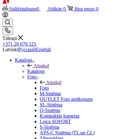
Salīdzinājums
0
Atliktie
0
Jūsu grozs
0
Tālruņi
+371 26 670 121
Latviski
Русский
English
Katalogs
Atpakaļ
Katalogs
Foto
Atpakaļ
Foto
M-Sistēma
OUTLET Foto aprīkojums
SL-Sistēma
Q-Sistēma
Kompaktās kameras
Leica SOFORT
S-Sistēma
APS-C Sistēma (TL un CL)
Zibspuldzes