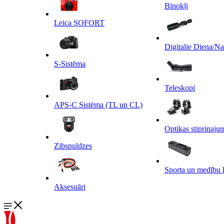
Binokļi
Leica SOFORT
Digitalie Diena/N
S-Sistēma
Teleskopi
APS-C Sistēma (TL un CL)
Optikas stiprinaju
Zibspuldzes
Sporta un medību 
Aksesuāri