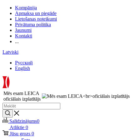
Kompānija
Apmaksa un piegāde
Lietošanas noteikumi
Privātuma politika
Jaunumi
Kontakti
...
Latviski
Русский
English
Mēs esam LEICA
oficiālais izplatītājs
Salīdzinājums
0
Atliktie
0
Jūsu grozs
0