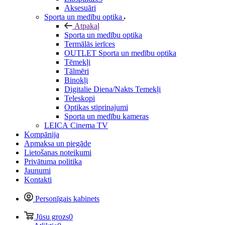
Aksesuāri
Sporta un medību optika
Atpakaļ
Sporta un medību optika
Termālās ierīces
OUTLET Sporta un medību optika
Tēmekļi
Tālmēri
Binokļi
Digitalie Diena/Nakts Temekļi
Teleskopi
Optikas stiprinajumi
Sporta un medību kameras
LEICA Cinema TV
Kompānija
Apmaksa un piegāde
Lietošanas noteikumi
Privātuma politika
Jaunumi
Kontakti
Personīgais kabinets
Jūsu grozs
0