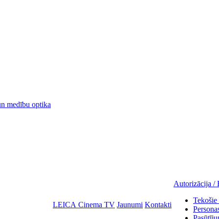
 medību optika
Autorizācija / 
Tekošie 
LEICA Cinema TV
Jaunumi
Kontakti
Personas
Pasūtīju