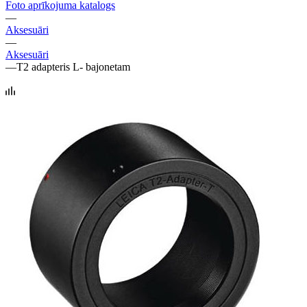
Foto aprīkojuma katalogs
—
Aksesuāri
—
Aksesuāri
—
T2 adapteris L- bajonetam