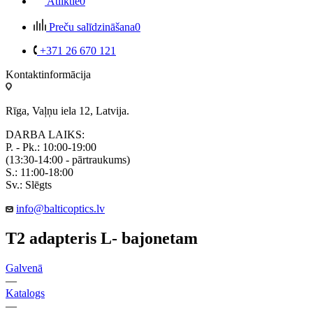
Atliktie
0
Preču salīdzināšana
0
+371 26 670 121
Kontaktinformācija
Rīga, Vaļņu iela 12, Latvija.
DARBA LAIKS:
P. - Pk.: 10:00-19:00
(13:30-14:00 - pārtraukums)
S.: 11:00-18:00
Sv.: Slēgts
info@balticoptics.lv
T2 adapteris L- bajonetam
Galvenā
—
Katalogs
—