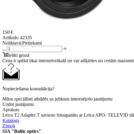
150 €
Artikuls:
42335
Noliktavā:
Pietiekami
Ielikt grozā
Cena ir spēkā tikai internetveikalā un var atšķirties no cenām mazumti
Nepieciešama konsultācija?
Mūsu speciālisti atbildēs uz jebkuru interesējošo jautājumu
Uzdot jautājumu
Apraksts
Leica T2 Adapter T savieno fotoaparātu ar Leica APO- TELEVID tālskat
Katalogs
Zīmoli
SIA "Baltic optics"