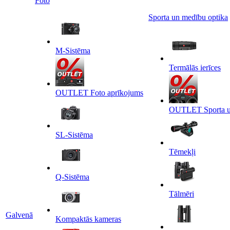
Foto
Sporta un medību optika
M-Sistēma
Termālās ierīces
OUTLET Foto aprīkojums
OUTLET Sporta un
SL-Sistēma
Tēmekļi
Q-Sistēma
Tālmēri
Galvenā
Kompaktās kameras