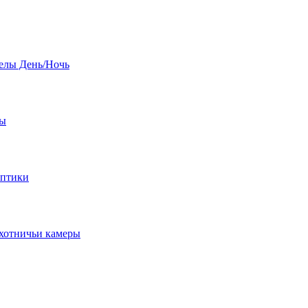
елы День/Ночь
бы
оптики
хотничьи камеры