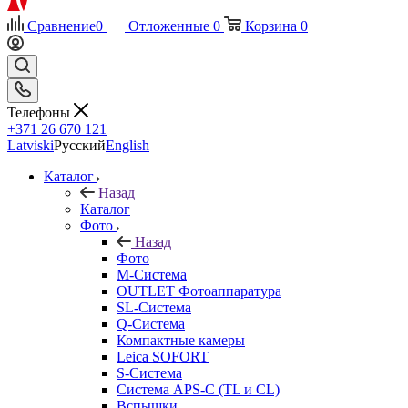
Сравнение
0
Отложенные
0
Корзина
0
Телефоны
+371 26 670 121
Latviski
Русский
English
Каталог
Назад
Каталог
Фото
Назад
Фото
M-Система
OUTLET Фотоаппаратура
SL-Система
Q-Cистема
Компактные камеры
Leica SOFORT
S-Система
Система APS-C (TL и CL)
Вспышки