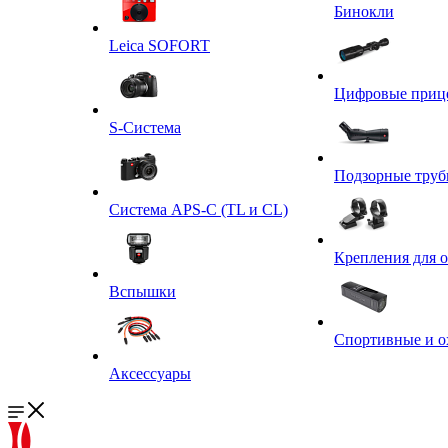
Бинокли
Leica SOFORT
Цифровые приц
S-Система
Подзорные тру
Система APS-C (TL и CL)
Крепления для 
Вспышки
Спортивные и о
Аксессуары