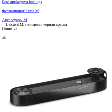
Foto aprīkojuma katalogs
—
Фотоаппарат Leica M
—
Аксессуары М
—
Leicavit M, глянцевая черная краска
Новинка