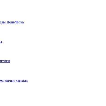
елы День/Ночь
бы
оптики
хотничьи камеры