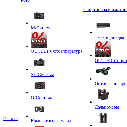
Фото
Спортивная и охотнич
M-Система
Tермоприборы
OUTLET Фотоаппаратура
OUTLET Спортив
SL-Система
Оптические пр
Q-Cистема
Дальномеры
Главная
Компактные камеры