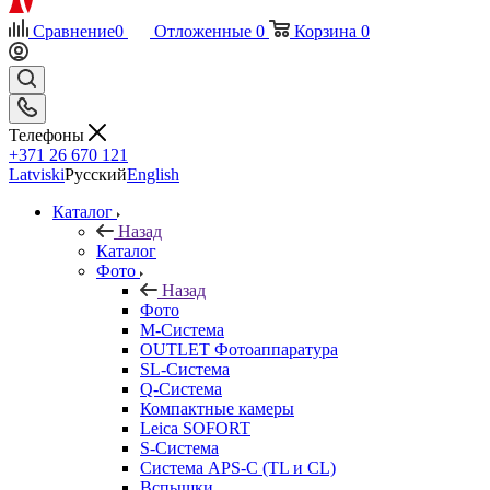
Сравнение
0
Отложенные
0
Корзина
0
Телефоны
+371 26 670 121
Latviski
Русский
English
Каталог
Назад
Каталог
Фото
Назад
Фото
M-Система
OUTLET Фотоаппаратура
SL-Система
Q-Cистема
Компактные камеры
Leica SOFORT
S-Система
Система APS-C (TL и CL)
Вспышки