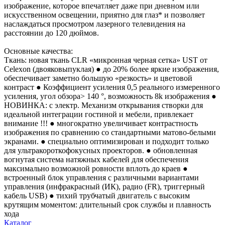
изображение, которое впечатляет даже при дневном или
искусственном освещении, приятно для глаз* и позволяет
наслаждаться просмотром лазерного телевидения на
расстоянии до 120 дюймов.
Основные качества:
Ткань: новая ткань CLR «микронная черная сетка» UST от
Celexon (двояковыпуклая) ● до 20% более яркие изображения,
обеспечивает заметно большую «резкость» и цветовой
контраст ● Коэффициент усиления 0,5 реального измеренного
усиления, угол обзора> 140 °, возможность 8k изображения ●
НОВИНКА: с электр. Механизм открывания створки для
идеальной интеграции гостиной и мебели, привлекает
внимание !!! ● многократно увеличивает контрастность
изображения по сравнению со стандартными матово-белыми
экранами. ● специально оптимизирован и подходит только
для ультракороткофокусных проекторов. ● обновленная
вогнутая система натяжных кабелей для обеспечения
максимально возможной ровности вплоть до краев ●
встроенный блок управления с различными вариантами
управления (инфракрасный (ИК), радио (FR), триггерный
кабель USB) ● тихий трубчатый двигатель с высоким
крутящим моментом: длительный срок службы и плавность
хода
Каталог