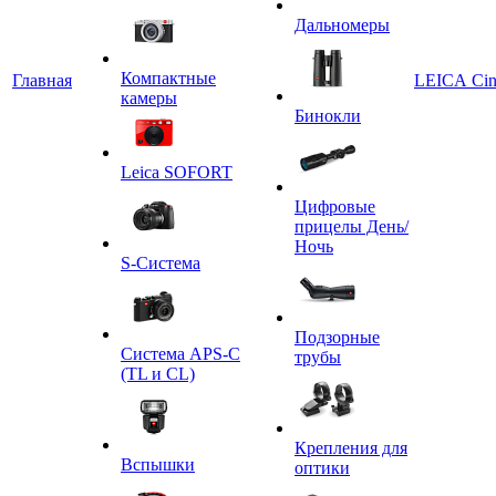
Дальномеры
Компактные
Главная
LEICA Ci
камеры
Бинокли
Leica SOFORT
Цифровые
прицелы День/
Ночь
S-Система
Подзорные
Система APS-C
трубы
(TL и CL)
Крепления для
Вспышки
оптики