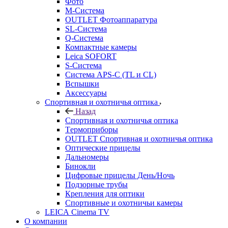
Фото
M-Система
OUTLET Фотоаппаратура
SL-Система
Q-Cистема
Компактные камеры
Leica SOFORT
S-Система
Система APS-C (TL и CL)
Вспышки
Аксессуары
Спортивная и охотничья оптика
Назад
Спортивная и охотничья оптика
Tермоприборы
OUTLET Спортивная и охотничья оптика
Оптические прицелы
Дальномеры
Бинокли
Цифровые прицелы День/Ночь
Подзорные трубы
Крепления для оптики
Спортивные и охотничьи камеры
LEICA Cinema TV
О компании