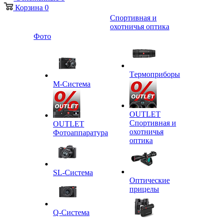
Корзина
0
Спортивная и
охотничья оптика
Фото
Tермоприборы
M-Система
OUTLET
Спортивная и
OUTLET
охотничья
Фотоаппаратура
оптика
SL-Система
Оптические
прицелы
Q-Cистема