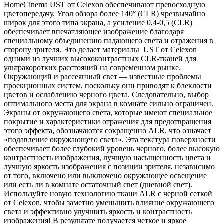
HomeCinema UST от Celexon обеспечивают превосходную
цветопередачу. Угол обзора более 140° (CLR) чрезвычайно
широк для этого типа экрана, а усиление 0,4-0,5 (CLR)
обеспечивает впечатляющее изображение благодаря
специальному объединению падающего света и отражения в
сторону зрителя. Это делает материалы UST от Celexon
одними из лучших высококонтрастных CLR-тканей для
ультракоротких расстояний на современном рынке.
Окружающий и рассеянный свет — известные проблемы
проекционных систем, поскольку они приводят к блеклости
цветов и ослаблению черного цвета. Следовательно, выбор
оптимального места для экрана в комнате сильно ограничен.
Экраны от окружающего света, которые имеют специальное
покрытие и характеристики отражения для предотвращения
этого эффекта, обозначаются сокращенно ALR, что означает
«подавление окружающего света». Эта текстура поверхности
обеспечивает более глубокий уровень черного, более высокую
контрастность изображения, лучшую насыщенность цвета и
лучшую яркость изображения с позиции зрителя, независимо
от того, включено или выключено окружающее освещение
или есть ли в комнате остаточный свет (дневной свет).
Используйте новую технологию ткани ALR с черной сеткой
от Celexon, чтобы заметно уменьшить влияние окружающего
света и эффективно улучшить яркость и контрастность
изображения! В результате получается четкое и яркое