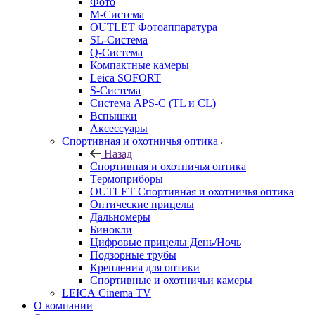
Фото
M-Система
OUTLET Фотоаппаратура
SL-Система
Q-Cистема
Компактные камеры
Leica SOFORT
S-Система
Система APS-C (TL и CL)
Вспышки
Аксессуары
Спортивная и охотничья оптика
Назад
Спортивная и охотничья оптика
Tермоприборы
OUTLET Спортивная и охотничья оптика
Оптические прицелы
Дальномеры
Бинокли
Цифровые прицелы День/Ночь
Подзорные трубы
Крепления для оптики
Спортивные и охотничьи камеры
LEICA Cinema TV
О компании