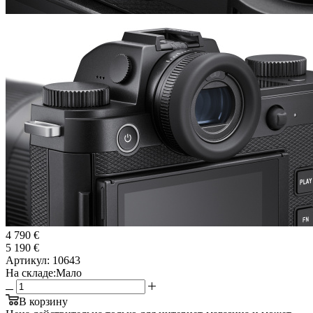
4 790 €
5 190 €
Артикул:
10643
На складе:
Мало
В корзину