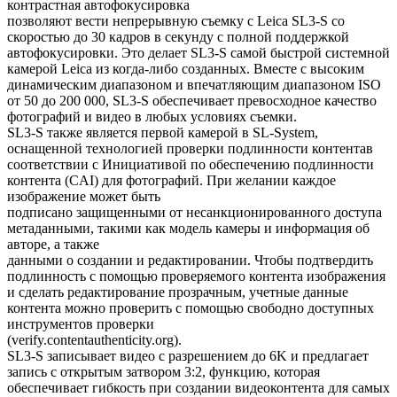
контрастная автофокусировка
позволяют вести непрерывную съемку с Leica SL3-S со
скоростью до 30 кадров в секунду с полной поддержкой
автофокусировки. Это делает SL3-S самой быстрой системной
камерой Leica из когда-либо созданных. Вместе с высоким
динамическим диапазоном и впечатляющим диапазоном ISO
от 50 до 200 000, SL3-S обеспечивает превосходное качество
фотографий и видео в любых условиях съемки.
SL3-S также является первой камерой в SL-System,
оснащенной технологией проверки подлинности контентав
соответствии с Инициативой по обеспечению подлинности
контента (CAI) для фотографий. При желании каждое
изображение может быть
подписано защищенными от несанкционированного доступа
метаданными, такими как модель камеры и информация об
авторе, а также
данными о создании и редактировании. Чтобы подтвердить
подлинность с помощью проверяемого контента изображения
и сделать редактирование прозрачным, учетные данные
контента можно проверить с помощью свободно доступных
инструментов проверки
(verify.contentauthenticity.org).
SL3-S записывает видео с разрешением до 6K и предлагает
запись с открытым затвором 3:2, функцию, которая
обеспечивает гибкость при создании видеоконтента для самых