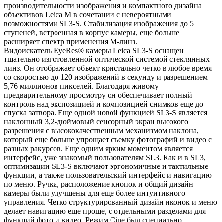
производительности изображения и компактного дизайна
объективов Leica M в сочетании с невероятными
возможностями SL3-S. Стабилизация изображения до 5
ступеней, встроенная в корпус камеры, еще больше
расширяет спектр применения M-линз.
Видоискатель EyeRes® камеры Leica SL3-S оснащен
тщательно изготовленной оптической системой стеклянных
линз. Он отображает объект кристально четко в любое время
со скоростью до 120 изображений в секунду и разрешением
5,76 миллионов пикселей. Благодаря живому
предварительному просмотру он обеспечивает полный
контроль над экспозицией и композицией снимков еще до
спуска затвора. Еще одной новой функцией SL3-S является
наклонный 3,2-дюймовый сенсорный экран высокого
разрешения с высококачественным механизмом наклона,
который еще больше упрощает съемку фотографий и видео с
разных ракурсов. Еще одним ярким моментом является
интерфейс, уже знакомый пользователям SL3. Как и в SL3,
оптимизации SL3-S включают эргономичные и тактильные
функции, а также пользовательский интерфейс и навигацию
по меню. Ручка, расположение кнопок и общий дизайн
камеры были улучшены для еще более интуитивного
управления. Четко структурированный дизайн иконок и меню
делает навигацию еще проще, с отдельными разделами для
функций фото и видео. Режим Cine был специально