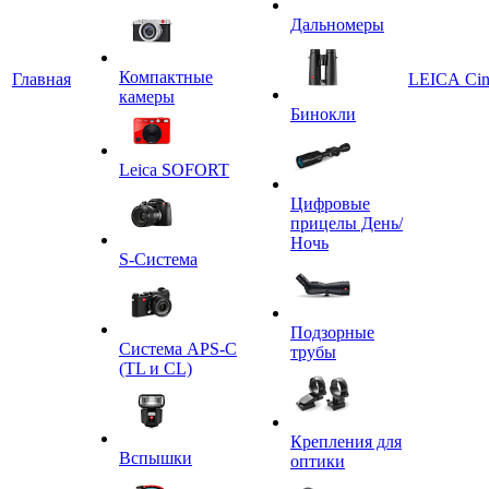
Дальномеры
Компактные
Главная
LEICA Ci
камеры
Бинокли
Leica SOFORT
Цифровые
прицелы День/
Ночь
S-Система
Подзорные
Система APS-C
трубы
(TL и CL)
Крепления для
Вспышки
оптики