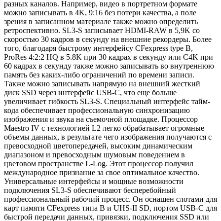
разных каналов. Например, видео в портретном формате
можно записывать в 4K, 9:16 без потери качества, а поле
зрения в записанном материале также можно определить
ретроспективно. SL3-S записывает HDMI-RAW в 5,9K со
скоростью 30 кадров в секунду на внешние рекордеры. Более
того, благодаря быстрому интерфейсу CFexpress type B,
ProRes 4:2:2 HQ в 5.8K при 30 кадрах в секунду или C4K при
60 кадрах в секунду также можно записывать во внутреннюю
память без каких-либо ограничений по времени записи.
Также можно записывать напрямую на внешний жесткий
диск SSD через интерфейс USB-C, что еще больше
увеличивает гибкость SL3-S. Специальный интерфейс тайм-
кода обеспечивает профессиональную синхронизацию
изображения и звука на съемочной площадке. Процессор
Maestro IV с технологией L2 легко обрабатывает огромные
объемы данных, в результате чего изображения получаются с
превосходной цветопередачей, высоким динамическим
диапазоном и превосходным шумовым поведением в
цветовом пространстве L-Log. Этот процессор получил
международное признание за свое оптимальное качество.
Универсальные интерфейсы и мощные возможности
подключения SL3-S обеспечивают бесперебойный
профессиональный рабочий процесс. Он оснащен слотами для
карт памяти CFexpress типа B и UHS-II SD, портом USB-C для
быстрой передачи данных, привязки, подключения SSD или