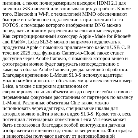
питания, а также полноразмерным выходом HDMI 2.1 для
внешних ЖК-панелей или записывающих устройств. Кроме
того, Bluetooth и Wi-Fi с технологией MIMO обеспечивают
быстрое и стабильное подключение к приложению Leica
FOTOS, с помощью которого изображения DNG можно
передавать в полном разрешении за считанные секунды.
Как сертифицированный аксессуар Apple «Made for iPhone®
and iPad®», Leica SL3-S можно напрямую подключать к
продуктам Apple с помощью прилагаемого кабеля USB-C. В
течение 2025 года функция Camera-to-Cloud также станет
доступна через Adobe frame.io, с помощью которой видео и
фотографии можно будет загружать непосредственно с
камеры в облако Adobe frame.io для дальнейшей обработки.
Благодаря креплению L-Mount SL3-S исползуя адаптеры
можно комбинировать с объективами для всех систем камер
Leica, а также с широким диапазоном от
сверхширокоугольных объективов до сверхтелеобъективов с
переменным фокусным расстоянием от партнеров по альянсу
L-Mount. Различные объективы Cine также можно
использовать через адаптеры, специальные шкалы для
которых можно найти в меню видео SL3-S. Кроме того, весь
потенциал легендарных объективов Leica M-Lenses может
быть использован благодаря особой конструкции датчика
изображения и внешнего датчика освещенности. Фотографы
и видеографы получают выгоду от непревзойденной