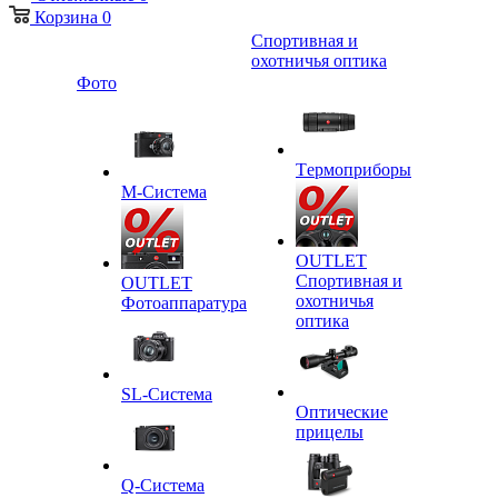
Корзина
0
Спортивная и
охотничья оптика
Фото
Tермоприборы
M-Система
OUTLET
Спортивная и
OUTLET
охотничья
Фотоаппаратура
оптика
SL-Система
Оптические
прицелы
Q-Cистема