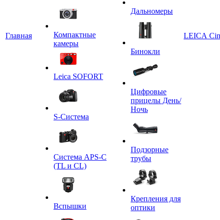
Дальномеры
Компактные
Главная
LEICA Ci
камеры
Бинокли
Leica SOFORT
Цифровые
прицелы День/
Ночь
S-Система
Подзорные
Система APS-C
трубы
(TL и CL)
Крепления для
Вспышки
оптики