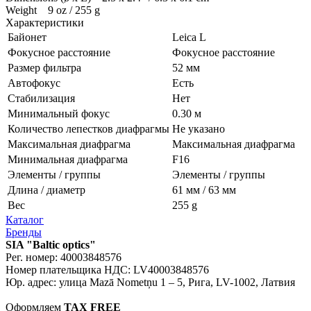
Weight 9 oz / 255 g
Характеристики
Байонет
Leica L
Фокусное расстояние
Фокусное расстояние
Размер фильтра
52 мм
Автофокус
Есть
Стабилизация
Нет
Минимальный фокус
0.30 м
Количество лепестков диафрагмы
Не указано
Максимальная диафрагма
Максимальная диафрагма
Минимальная диафрагма
F16
Элементы / группы
Элементы / группы
Длина / диаметр
61 мм / 63 мм
Вес
255 g
Каталог
Бренды
SIA "Baltic optics"
Рег. номер: 40003848576
Номер плательщика НДС: LV40003848576
Юр. адрес: улица Mazā Nometņu 1 – 5, Рига, LV-1002, Латвия
Оформляем
TAX FREE