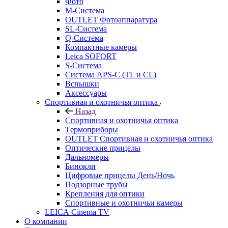
Фото
M-Система
OUTLET Фотоаппаратура
SL-Система
Q-Cистема
Компактные камеры
Leica SOFORT
S-Система
Система APS-C (TL и CL)
Вспышки
Аксессуары
Спортивная и охотничья оптика
Назад
Спортивная и охотничья оптика
Tермоприборы
OUTLET Спортивная и охотничья оптика
Оптические прицелы
Дальномеры
Бинокли
Цифровые прицелы День/Ночь
Подзорные трубы
Крепления для оптики
Спортивные и охотничьи камеры
LEICA Cinema TV
О компании