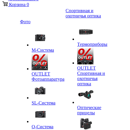
Корзина
0
Спортивная и
охотничья оптика
Фото
Tермоприборы
M-Система
OUTLET
Спортивная и
OUTLET
охотничья
Фотоаппаратура
оптика
SL-Система
Оптические
прицелы
Q-Cистема