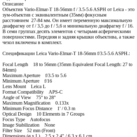
Описание
Объектив Vario-Elmar-T 18-56mm f / 3.5-5.6 ASPH от Leica - это
зум-объектив с эквивалентным (35мм) фокусным
расстоянием 27-84 мм. Он имеет переменную максимальную
диафрагму от f / 3,5 до f / 5,6 и минимальную диафрагму f / 16.
В семи группах десять элементов с четырьмя асферическими
поверхностями. Передняя и задняя крышки объектива, а также
чехол включены в комплект.
Спецификации Leica Vario-Elmar-T 18-56mm f/3.5-5.6 ASPH.:
Focal Length 18 to 56mm (35mm Equivalent Focal Length: 27 to
84mm)
Maximum Aperture f/3.5 to 5.6
Minimum Aperture f/16
Lens Mount Leica L
Format Compatibility APS-C
Angle of View 75° to 28°
Maximum Magnification 0.133x
Minimum Focus Distance 1' / 0.3 m
Optical Design 10 Elements in 7 Groups
Focus Type Autofocus
Image Stabilization None
Filter Size 52 mm (Front)
Dimensions (ø x L) 2.5 x 2.4" / 6.3 x 6.1 cm