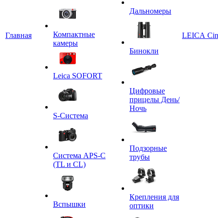
Дальномеры
Компактные
Главная
LEICA Ci
камеры
Бинокли
Leica SOFORT
Цифровые
прицелы День/
Ночь
S-Система
Подзорные
Система APS-C
трубы
(TL и CL)
Крепления для
Вспышки
оптики