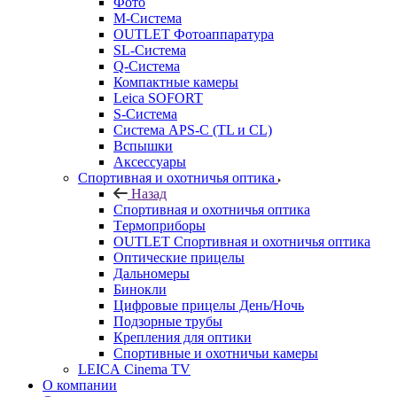
Фото
M-Система
OUTLET Фотоаппаратура
SL-Система
Q-Cистема
Компактные камеры
Leica SOFORT
S-Система
Система APS-C (TL и CL)
Вспышки
Аксессуары
Спортивная и охотничья оптика
Назад
Спортивная и охотничья оптика
Tермоприборы
OUTLET Спортивная и охотничья оптика
Оптические прицелы
Дальномеры
Бинокли
Цифровые прицелы День/Ночь
Подзорные трубы
Крепления для оптики
Спортивные и охотничьи камеры
LEICA Cinema TV
О компании