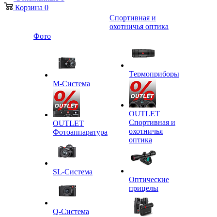
Корзина
0
Спортивная и
охотничья оптика
Фото
Tермоприборы
M-Система
OUTLET
Спортивная и
OUTLET
охотничья
Фотоаппаратура
оптика
SL-Система
Оптические
прицелы
Q-Cистема