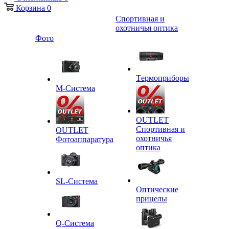
Корзина
0
Спортивная и
охотничья оптика
Фото
Tермоприборы
M-Система
OUTLET
Спортивная и
OUTLET
охотничья
Фотоаппаратура
оптика
SL-Система
Оптические
прицелы
Q-Cистема