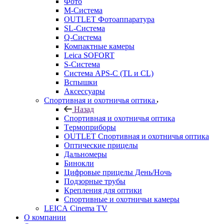
Фото
M-Система
OUTLET Фотоаппаратура
SL-Система
Q-Cистема
Компактные камеры
Leica SOFORT
S-Система
Система APS-C (TL и CL)
Вспышки
Аксессуары
Спортивная и охотничья оптика
Назад
Спортивная и охотничья оптика
Tермоприборы
OUTLET Спортивная и охотничья оптика
Оптические прицелы
Дальномеры
Бинокли
Цифровые прицелы День/Ночь
Подзорные трубы
Крепления для оптики
Спортивные и охотничьи камеры
LEICA Cinema TV
О компании