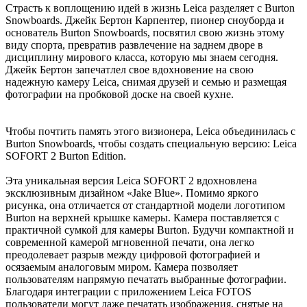
Страсть к воплощению идей в жизнь Leica разделяет с Burton
Snowboards. Джейк Бертон Карпентер, пионер сноуборда и
основатель Burton Snowboards, посвятил свою жизнь этому
виду спорта, превратив развлечение на заднем дворе в
дисциплину мирового класса, которую мы знаем сегодня.
Джейк Бертон запечатлел свое вдохновение на свою
надежную камеру Leica, снимая друзей и семью и размещая
фотографии на пробковой доске на своей кухне.
Чтобы почтить память этого визионера, Leica объединилась с
Burton Snowboards, чтобы создать специальную версию: Leica
SOFORT 2 Burton Edition.
Эта уникальная версия Leica SOFORT 2 вдохновлена
эксклюзивным дизайном «Jake Blue». Помимо яркого
рисунка, она отличается от стандартной модели логотипом
Burton на верхней крышке камеры. Камера поставляется с
практичной сумкой для камеры Burton. Будучи компактной и
современной камерой мгновенной печати, она легко
преодолевает разрыв между цифровой фотографией и
осязаемым аналоговым миром. Камера позволяет
пользователям напрямую печатать выбранные фотографии.
Благодаря интеграции с приложением Leica FOTOS
пользователи могут даже печатать изображения, снятые на