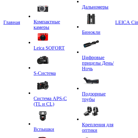
Дальномеры
Компактные
Главная
LEICA Ci
камеры
Бинокли
Leica SOFORT
Цифровые
прицелы День/
Ночь
S-Система
Подзорные
Система APS-C
трубы
(TL и CL)
Крепления для
Вспышки
оптики